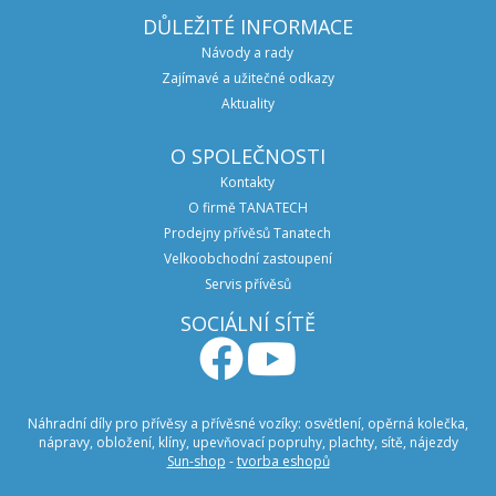
DŮLEŽITÉ INFORMACE
Návody a rady
Zajímavé a užitečné odkazy
Aktuality
O SPOLEČNOSTI
Kontakty
O firmě TANATECH
Prodejny přívěsů Tanatech
Velkoobchodní zastoupení
Servis přívěsů
SOCIÁLNÍ SÍTĚ
Náhradní díly pro přívěsy a přívěsné vozíky: osvětlení, opěrná kolečka,
nápravy, obložení, klíny, upevňovací popruhy, plachty, sítě, nájezdy
Sun-shop
-
tvorba eshopů