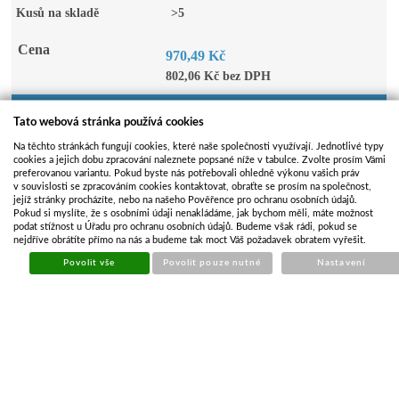
Kusů na skladě
>5
Cena
970,49 Kč
802,06 Kč bez DPH
KOUPIT
Počet kusů
Tato webová stránka používá cookies
Na těchto stránkách fungují cookies, které naše společnosti využívají. Jednotlivé typy
cookies a jejich dobu zpracování naleznete popsané níže v tabulce. Zvolte prosím Vámi
Video k produktu
preferovanou variantu. Pokud byste nás potřebovali ohledně výkonu vašich práv
v souvislosti se zpracováním cookies kontaktovat, obraťte se prosím na společnost,
jejíž stránky procházíte, nebo na našeho Pověřence pro ochranu osobních údajů.
Pokud si myslíte, že s osobními údaji nenakládáme, jak bychom měli, máte možnost
podat stížnost u Úřadu pro ochranu osobních údajů. Budeme však rádi, pokud se
nejdříve obrátíte přímo na nás a budeme tak moct Váš požadavek obratem vyřešit.
Povolit vše
Povolit pouze nutné
Nastavení