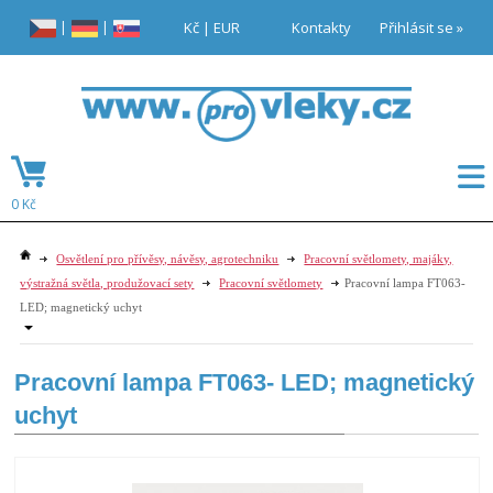
|
|
Kč
|
EUR
Kontakty
Přihlásit se »
0 Kč
Osvětlení pro přívěsy, návěsy, agrotechniku
Pracovní světlomety, majáky,
výstražná světla, produžovací sety
Pracovní světlomety
Pracovní lampa FT063-
LED; magnetický uchyt
Pracovní lampa FT063- LED; magnetický
uchyt