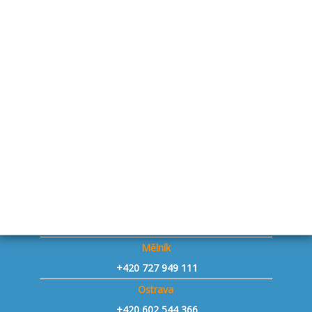
+420 727 845 806
Bystřice p. Host. - přívěsy
+420 739 776 956
Staňkovice u Žatce - přívěsy
+420 731 241 806
Praha západ Vestec - přívěsy
+420 730 143 153
Jičín - přívěsy
+420 734 653 775
Znojmo - přívěsy
+420 604 493 863
Mělník
+420 727 949 111
Ostrava
+420 602 544 366