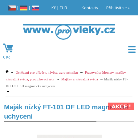
|
|
Kč
|
EUR
Kontakty
Přihlásit se »
0 Kč
Osvětlení pro přívěsy, návěsy, agrotechniku
Pracovní světlomety, majáky,
výstražná světla, produžovací sety
Majáky a výstražná světla
Maják nízký FT-
101 DF LED magnetické uchycení
Maják nízký FT-101 DF LED magnetické
uchycení