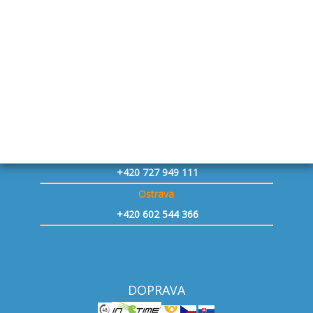
+420 731 241 806
Praha západ Vestec - přívěsy
+420 730 143 153
Jičín - přívěsy
+420 734 653 775
Znojmo - přívěsy
+420 604 493 863
Mělník
+420 727 949 111
Ostrava
+420 602 544 366
DOPRAVA