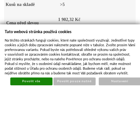
Kusů na skladě
>5
1 902,32 Kč
Cena před slevou
1 572,16 Kč bez DPH
Tato webová stránka používá cookies
Cena
1 616,97 Kč
Na těchto stránkách fungují cookies, které naše společnosti využívají. Jednotlivé typy
1 336,34 Kč bez DPH
cookies a jejich dobu zpracování naleznete popsané níže v tabulce. Zvolte prosím Vámi
preferovanou variantu. Pokud byste nás potřebovali ohledně výkonu vašich práv
v souvislosti se zpracováním cookies kontaktovat, obraťte se prosím na společnost,
KOUPIT
Počet kusů
jejíž stránky procházíte, nebo na našeho Pověřence pro ochranu osobních údajů.
Pokud si myslíte, že s osobními údaji nenakládáme, jak bychom měli, máte možnost
podat stížnost u Úřadu pro ochranu osobních údajů. Budeme však rádi, pokud se
nejdříve obrátíte přímo na nás a budeme tak moct Váš požadavek obratem vyřešit.
Video k produktu
Povolit vše
Povolit pouze nutné
Nastavení