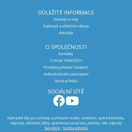
DŮLEŽITÉ INFORMACE
Návody a rady
Zajímavé a užitečné odkazy
Aktuality
O SPOLEČNOSTI
Kontakty
O firmě TANATECH
Prodejny přívěsů Tanatech
Velkoobchodní zastoupení
Servis přívěsů
SOCIÁLNÍ SÍTĚ
Náhradní díly pro přívěsy a přívěsné vozíky: osvětlení, opěrná kolečka,
nápravy, obložení, klíny, upevňovací popruhy, plachty, sítě, nájezdy
Sun-shop
-
tvorba eshopů