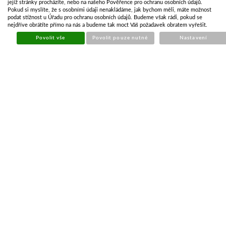
jejíž stránky procházíte, nebo na našeho Pověřence pro ochranu osobních údajů.
Pokud si myslíte, že s osobními údaji nenakládáme, jak bychom měli, máte možnost
Cena
podat stížnost u Úřadu pro ochranu osobních údajů. Budeme však rádi, pokud se
286,91 Kč
nejdříve obrátíte přímo na nás a budeme tak moct Váš požadavek obratem vyřešit.
237,11 Kč bez DPH
Povolit vše
Povolit pouze nutné
Nastavení
KOUPIT
Počet kusů
POPIS ZBOŽÍ
ZÁSOBY NA POBOČKÁCH
PŘÍBUZNÉ ZBOŽÍ
"T" kus k nasunutí do hliníkového profilu střešní příčky
Slouží k uchycení držáků lyží
velikost M6x40
sada 4ks
PŘEDCHOZÍ PRODUKT
T-adaptér pro nosiče lyží M6x40 sada 4ks