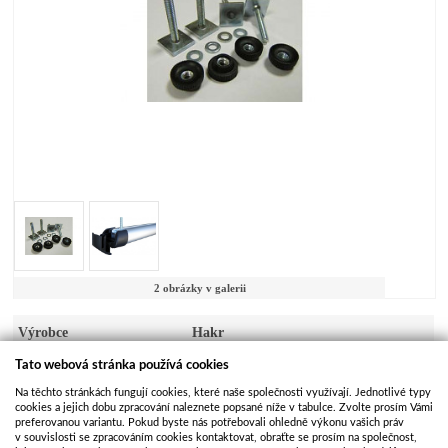
2 obrázky v galerii
Výrobce
Hakr
Tato webová stránka používá cookies
Kód produktu
NOS043
Na těchto stránkách fungují cookies, které naše společnosti využívají. Jednotlivé typy
Dostupnost
Skladem
cookies a jejich dobu zpracování naleznete popsané níže v tabulce. Zvolte prosím Vámi
preferovanou variantu. Pokud byste nás potřebovali ohledně výkonu vašich práv
v souvislosti se zpracováním cookies kontaktovat, obraťte se prosím na společnost,
Kusů na skladě
2