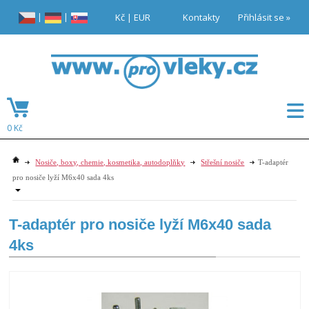
|
|
Kč
|
EUR
Kontakty
Přihlásit se »
0 Kč
Nosiče, boxy, chemie, kosmetika, autodoplňky
Střešní nosiče
T-adaptér
pro nosiče lyží M6x40 sada 4ks
T-adaptér pro nosiče lyží M6x40 sada
4ks