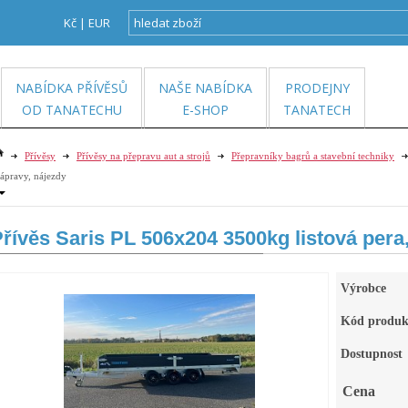
Kč
|
EUR
NABÍDKA PŘÍVĚSŮ
NAŠE NABÍDKA
PRODEJNY
OD TANATECHU
E-SHOP
TANATECH
Přívěsy
Přívěsy na přepravu aut a strojů
Přepravníky bagrů a stavební techniky
ápravy, nájezdy
řívěs Saris PL 506x204 3500kg listová pera,
Výrobce
Kód produk
Dostupnost
Cena