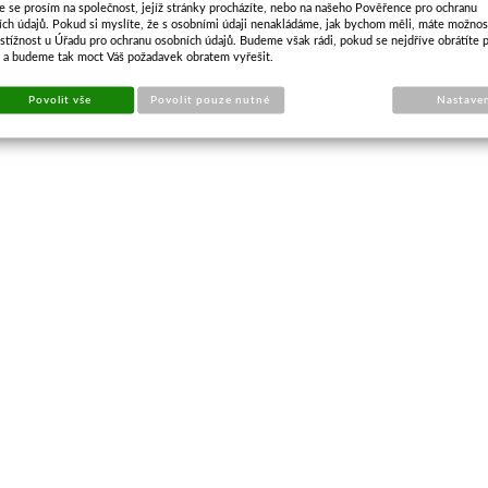
e se prosím na společnost, jejíž stránky procházíte, nebo na našeho Pověřence pro ochranu
ích údajů. Pokud si myslíte, že s osobními údaji nenakládáme, jak bychom měli, máte možnos
stížnost u Úřadu pro ochranu osobních údajů. Budeme však rádi, pokud se nejdříve obrátíte 
s a budeme tak moct Váš požadavek obratem vyřešit.
Povolit vše
Povolit pouze nutné
Nastave