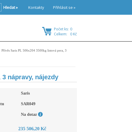
Hledat »
Kontakty
Přihlásit se »
Počet ks:
0
Celkem:
0 Kč
Přívěs Saris PL 506x204 3500kg listová pera, 3
 3 nápravy, nájezdy
Saris
tu
SAR049
Na dotaz
235 506,20 Kč