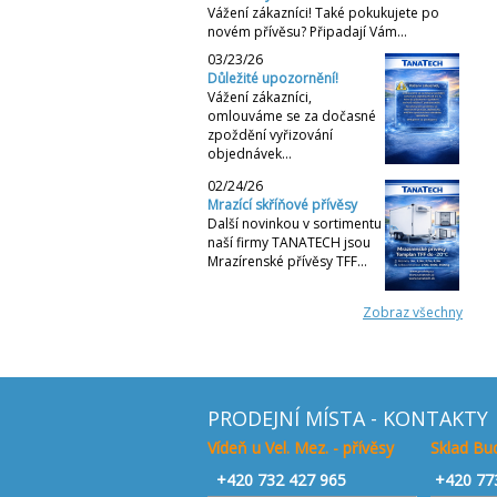
Vážení zákazníci! Také pokukujete po
novém přívěsu? Připadají Vám…
03/23/26
Důležité upozornění!
Vážení zákazníci,
omlouváme se za dočasné
zpoždění vyřizování
objednávek…
02/24/26
Mrazící skříňové přívěsy
Další novinkou v sortimentu
naší firmy TANATECH jsou
Mrazírenské přívěsy TFF…
Zobraz všechny
PRODEJNÍ MÍSTA - KONTAKTY
Vídeň u Vel. Mez. - přívěsy
Sklad Bud
+420
732 427 965
+420 77