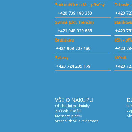
Sudoměřice n.M. - přívěsy
Drhovle u
+420
739 180 350
+420 72
Svinná (okr. Trenčín)
Staňkovic
+421
948 929 683
+420 73
Bratislava
Jičín - př
+421 903 727 130
+420 73
Svitavy
Mělník
+420 724 205 179
+420 72
VŠE O NÁKUPU
D
Obchodní podmínky
Ná
Způsob dodání
Zaj
Možnosti platby
Akt
Vrácení zboží a reklamace