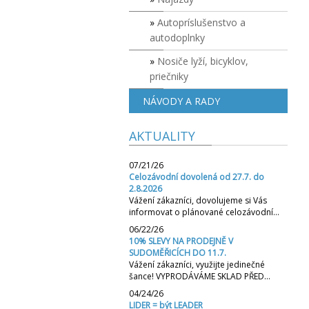
Autopríslušenstvo a
autodoplnky
Nosiče lyží, bicyklov,
priečniky
NÁVODY A RADY
AKTUALITY
07/21/26
Celozávodní dovolená od 27.7. do
2.8.2026
Vážení zákazníci, dovolujeme si Vás
informovat o plánované celozávodní…
06/22/26
10% SLEVY NA PRODEJNĚ V
SUDOMĚŘICÍCH DO 11.7.
Vážení zákazníci, využijte jedinečné
šance! VYPRODÁVÁME SKLAD PŘED…
04/24/26
LIDER = být LEADER