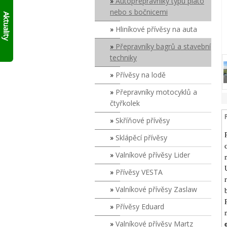
Autopřepravníky typu plato
AKTUÁLNĚ
skládací
nebo s bočnicemi
10%
francouzský
Aktuality
přívěs
SLEVY
Hliníkové přívěsy na auta
Click
NA
Up!
!!
SKLADOVÉ
Přepravníky bagrů a stavební
PŘÍVĚSY
techniky
V
SUDOMĚŘICÍCH
Přívěsy na lodě
PŘÍMO
S
Přepravníky motocyklů a
ODBĚREM
čtyřkolek
ZDE
.
PLATÍ
Skříňové přívěsy
DO
Sklápěcí přívěsy
VYPRODÁNÍ
ZASOB!!!
Valníkové přívěsy Lider
KONTAKTUJTE
SE
Přívěsy VESTA
O
MODELECH
Valníkové přívěsy Zaslaw
PŘÍMO
NA
Přívěsy Eduard
PRODEJNĚ!
Valníkové přívěsy Martz