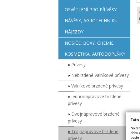
OSVĚTLENÍ PRO PŘÍVĚSY,
NÁVĚSY, AGROTECHNIKU
NÁJEZDY
NOSIČE, BOXY, CHEMIE,
KOSMETIKA, AUTODOPLŇKY
Prívesy
Nebrzdené valníkové prívesy
Valníkové brzdené prívesy
Jednonápravové brzdené
prívesy
Dvojnápravové brzdené
prívesy
Tato
Na těc
Trojnápravové brzdené
dobu 
prívesy
byste