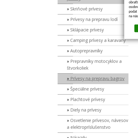
obraťt
osobn
Skriňové prívesy
podat 
na ná
Prívesy na prepravu lodí
Sklápacie prívesy
Camping prívesy a karavany
Autoprepravníky
Prepravníky motocyklov a
štvorkoliek
Prívesy na prepravu bagrov
Špeciálne prívesy
Plachtové prívesy
Diely na prívesy
Osvetlenie prívesov, návesov
a elektropríslušenstvo
Nájazdy