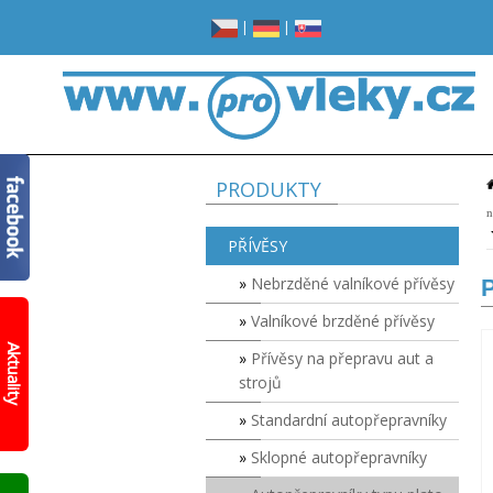
|
|
PRODUKTY
n
PŘÍVĚSY
Nebrzděné valníkové přívěsy
P
Valníkové brzděné přívěsy
Žádné
místo
Aktuality
Přívěsy na přepravu aut a
v
garáži?
strojů
Opravdu
žádné?
Standardní autopřepravníky
Prohlédněte
Sklopné autopřepravníky
si
nový