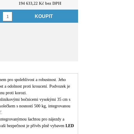
194 633,22 Kč bez DPH
KOUPIT
m pro spolehlivost a robustnost. Jeho
t a odolnost proti kroucení. Podvozek je
nu proti korozi.
i hliníkovými bočnicemi vysokými 35 cm s
kolečkem s nosností 500 kg, integrovanou
ť.
ě integrovanýmou šachtou pro nájezdy a
vaši bezpečnost je přívěs plně vybaven
LED