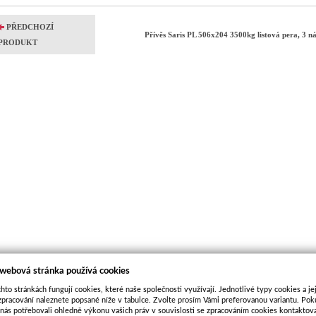
PŘEDCHOZÍ
Přívěs Saris PL 506x204 3500kg listová pera, 3 n
PRODUKT
 webová stránka používá cookies
hto stránkách fungují cookies, které naše společnosti využívají. Jednotlivé typy cookies a je
zpracování naleznete popsané níže v tabulce. Zvolte prosím Vámi preferovanou variantu. Po
 nás potřebovali ohledně výkonu vašich práv v souvislosti se zpracováním cookies kontaktova