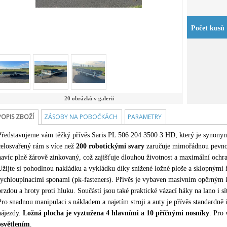
Počet kusů
20 obrázků v galerii
POPIS ZBOŽÍ
ZÁSOBY NA POBOČKÁCH
PARAMETRY
Představujeme vám těžký přívěs Saris PL 506 204 3500 3 HD, který je synonyme
celosvařený rám s více než
200 robotickými svary
zaručuje mimořádnou pevnos
navíc plně žárově zinkovaný, což zajišťuje dlouhou životnost a maximální ochra
Užijte si pohodlnou nakládku a vykládku díky snížené ložné ploše a sklopným
rychloupínacími sponami (pk-fasteners). Přívěs je vybaven masivním opěrným 
brzdou a hroty proti hluku. Součástí jsou také praktické vázací háky na lano i sí
Pro snadnou manipulaci s nákladem a najetím stroji a auty je přívěs standardn
nájezdy.
Ložná plocha je vyztužena 4 hlavními a 10 příčnými nosníky
. Pro 
osvětlením
.