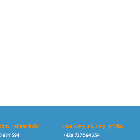
išov - náhradní díly
Nové Dvory u K. Hory - přívěsy
3 881 594
+420 737 564 254