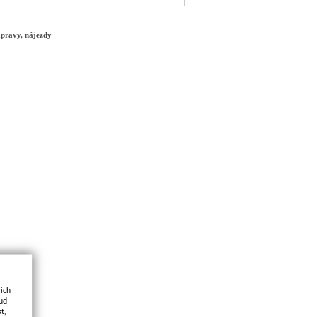
ápravy, nájezdy
jich
kud
t,