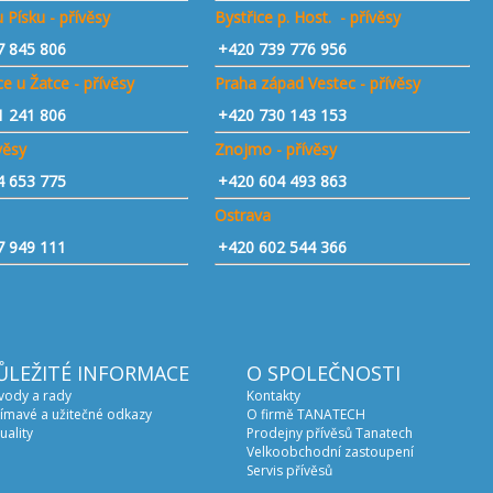
 Písku - přívěsy
Bystřice p. Host. - přívěsy
7 845 806
+420 739 776 956
e u Žatce - přívěsy
Praha západ Vestec - přívěsy
1 241 806
+420 730 143 153
ívěsy
Znojmo - přívěsy
4 653 775
+420 604 493 863
Ostrava
7 949 111
+420 602 544 366
ŮLEŽITÉ INFORMACE
O SPOLEČNOSTI
vody a rady
Kontakty
ímavé a užitečné odkazy
O firmě TANATECH
uality
Prodejny přívěsů Tanatech
Velkoobchodní zastoupení
Servis přívěsů