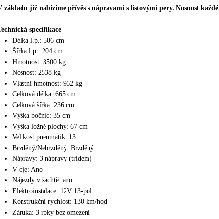
V základu již nabízíme přívěs s nápravami s listovými pery. Nosnost každ
Technická specifikace
Délka l.p.: 506 cm
Šířka l.p.: 204 cm
Hmotnost: 3500 kg
Nosnost: 2538 kg
Vlastní hmotnost: 962 kg
Celková délka: 665 cm
Celková šířka: 236 cm
Výška bočnic: 35 cm
Výška ložné plochy: 67 cm
Velikost pneumatik: 13
Brzděný/Nebrzděný: Brzděný
Nápravy: 3 nápravy (tridem)
V-oje: Ano
Nájezdy v šachtě: ano
Elektroinstalace: 12V 13-pol
Konstrukční rychlost: 130 km/hod
Záruka: 3 roky bez omezení