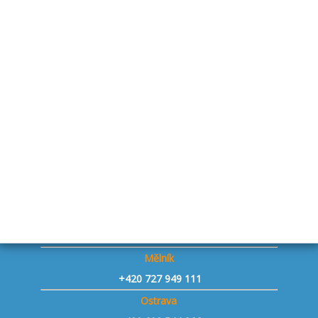
Drhovle u Písku - přívěsy
+420 727 845 806
Bystřice p. Host. - přívěsy
+420 739 776 956
Staňkovice u Žatce - přívěsy
+420 731 241 806
Praha západ Vestec - přívěsy
+420 730 143 153
Jičín - přívěsy
+420 734 653 775
Znojmo - přívěsy
+420 604 493 863
Mělník
+420 727 949 111
Ostrava