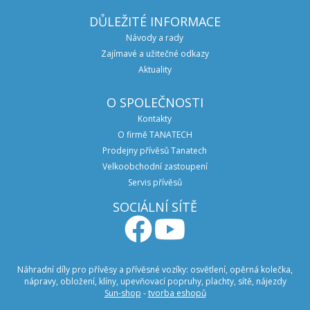
DŮLEŽITÉ INFORMACE
Návody a rady
Zajímavé a užitečné odkazy
Aktuality
O SPOLEČNOSTI
Kontakty
O firmě TANATECH
Prodejny přívěsů Tanatech
Velkoobchodní zastoupení
Servis přívěsů
SOCIÁLNÍ SÍTĚ
Náhradní díly pro přívěsy a přívěsné vozíky: osvětlení, opěrná kolečka,
nápravy, obložení, klíny, upevňovací popruhy, plachty, sítě, nájezdy
Sun-shop
-
tvorba eshopů