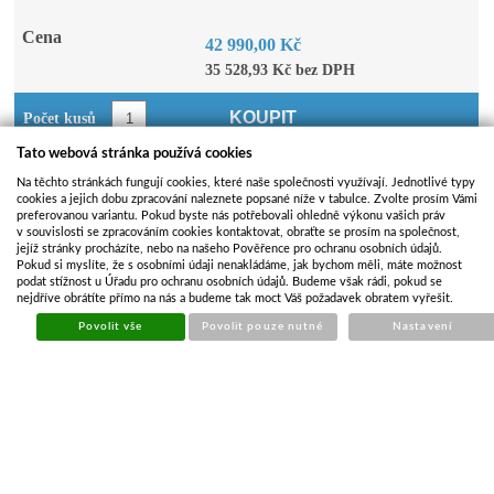
Cena
42 990,00 Kč
35 528,93 Kč bez DPH
KOUPIT
Počet kusů
Tato webová stránka používá cookies
Doplňkové zboží
Na těchto stránkách fungují cookies, které naše společnosti využívají. Jednotlivé typy
cookies a jejich dobu zpracování naleznete popsané níže v tabulce. Zvolte prosím Vámi
preferovanou variantu. Pokud byste nás potřebovali ohledně výkonu vašich práv
Koupit
Název
Cena
Dostupnost
v souvislosti se zpracováním cookies kontaktovat, obraťte se prosím na společnost,
jejíž stránky procházíte, nebo na našeho Pověřence pro ochranu osobních údajů.
Plachta krycí
Pokud si myslíte, že s osobními údaji nenakládáme, jak bychom měli, máte možnost
podat stížnost u Úřadu pro ochranu osobních údajů. Budeme však rádi, pokud se
30/2 VESTA
nejdříve obrátíte přímo na nás a budeme tak moct Váš požadavek obratem vyřešit.
WOOD
3 012,53 Kč
Skladem
Povolit vše
Povolit pouze nutné
Nastavení
3060x1570
reling
Ruční hever
LIDER/VESTA
1 434,54 Kč
Na dotaz
?
N2 vč. přasky a