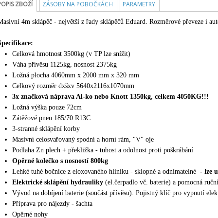
POPIS ZBOŽÍ
ZÁSOBY NA POBOČKÁCH
PARAMETRY
Masivní 4m sklápěč - největší z řady sklápěčů Eduard. Rozměrové převeze i a
Specifikace:
Celková hmotnost 3500kg (v TP lze snížit)
Váha přívěsu 1125kg, nosnost 2375kg
Ložná plocha 4060mm x 2000 mm x 320 mm
Celkový rozměr dxšxv 5640x2116x1070mm
3x značková náprava Al-ko nebo Knott 1350kg, celkem 4050KG!!!
Ložná výška pouze 72cm
Zátěžové pneu 185/70 R13C
3-stranné sklápění korby
Masivní celosvařovaný spodní a horní rám, "V" oje
Podlaha Zn plech + překližka - tuhost a odolnost proti poškrábání
Opěrné kolečko s nosností 800kg
Lehké tuhé bočnice z eloxovaného hliníku - sklopné a odnímatelné
- lze 
Elektrické sklápění hydrauliky
(el.čerpadlo vč. baterie) a pomocná ruč
Vývod na dobíjení baterie (součást přívěsu). Pojistný klíč pro vypnutí ele
Příprava pro nájezdy - šachta
Opěrné nohy