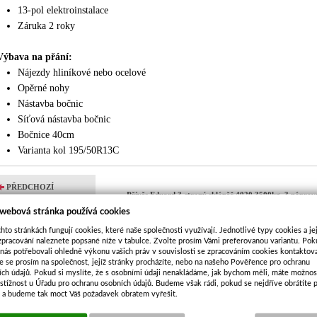
13-pol elektroinstalace
Záruka 2 roky
Výbava na přání:
Nájezdy hliníkové nebo ocelové
Opěrné nohy
Nástavba bočnic
Síťová nástavba bočnic
Bočnice 40cm
Varianta kol 195/50R13C
PŘEDCHOZÍ
Přívěs Eduard 3-straný sklápěč 4020 3500kg, 3 nápra
PRODUKT
 webová stránka používá cookies
hto stránkách fungují cookies, které naše společnosti využívají. Jednotlivé typy cookies a je
zpracování naleznete popsané níže v tabulce. Zvolte prosím Vámi preferovanou variantu. Po
 nás potřebovali ohledně výkonu vašich práv v souvislosti se zpracováním cookies kontaktova
e se prosím na společnost, jejíž stránky procházíte, nebo na našeho Pověřence pro ochranu
ích údajů. Pokud si myslíte, že s osobními údaji nenakládáme, jak bychom měli, máte možnos
stížnost u Úřadu pro ochranu osobních údajů. Budeme však rádi, pokud se nejdříve obrátíte 
s a budeme tak moct Váš požadavek obratem vyřešit.