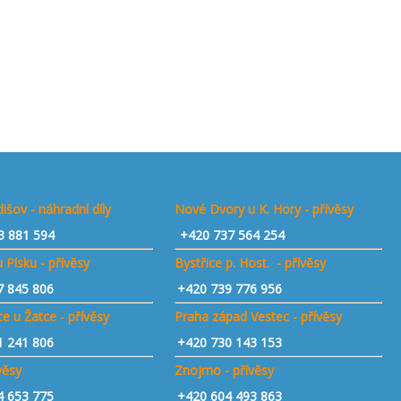
išov - náhradní díly
Nové Dvory u K. Hory - přívěsy
3 881 594
+420 737 564 254
 Písku - přívěsy
Bystřice p. Host. - přívěsy
7 845 806
+420 739 776 956
e u Žatce - přívěsy
Praha západ Vestec - přívěsy
1 241 806
+420 730 143 153
ívěsy
Znojmo - přívěsy
4 653 775
+420 604 493 863