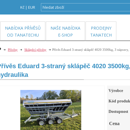
Kč
|
EUR
NABÍDKA PŘÍVĚSŮ
NAŠE NABÍDKA
PRODEJNY
OD TANATECHU
E-SHOP
TANATECH
Přívěsy
Sklápěcí přívěsy
Přívěs Eduard 3-straný sklápěč 4020 3500kg, 3 nápravy,
řívěs Eduard 3-straný sklápěč 4020 3500kg
ydraulika
Výrobce
Kód produk
Dostupnost
Cena