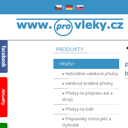
|
|
PRODUKTY
PŘÍVĚSY
P
h
Nebrzděné valníkové přívěsy
Valníkové brzděné přívěsy
Žádné
místo
Aktuality
Přívěsy na přepravu aut a
v
garáži?
strojů
Opravdu
žádné?
Přívěsy na lodě
Prohlédněte
Přepravníky motocyklů a
si
čtyřkolek
nový