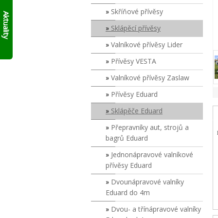
AKTUÁLNĚ
skládací
Skříňové přívěsy
10%
francouzský
Aktuality
přívěs
SLEVY
Sklápěcí přívěsy
Click
NA
Up!
!!
SKLADOVÉ
Valníkové přívěsy Lider
PŘÍVĚSY
V
Přívěsy VESTA
SUDOMĚŘICÍCH
Valníkové přívěsy Zaslaw
PŘÍMO
S
Přívěsy Eduard
ODBĚREM
ZDE
.
Sklápěče Eduard
PLATÍ
DO
Přepravníky aut, strojů a
VYPRODÁNÍ
bagrů Eduard
ZASOB!!!
KONTAKTUJTE
Jednonápravové valníkové
SE
přívěsy Eduard
O
MODELECH
Dvounápravové valníky
PŘÍMO
Eduard do 4m
NA
PRODEJNĚ!
Dvou- a třínápravové valníky