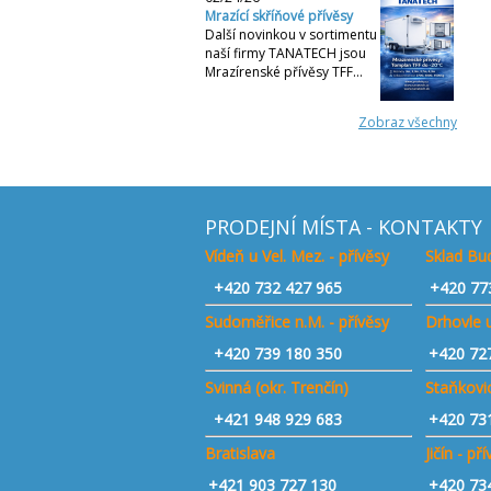
Mrazící skříňové přívěsy
Další novinkou v sortimentu
naší firmy TANATECH jsou
Mrazírenské přívěsy TFF…
Zobraz všechny
PRODEJNÍ MÍSTA - KONTAKTY
Vídeň u Vel. Mez. - přívěsy
Sklad Bud
+420
732 427 965
+420 77
Sudoměřice n.M. - přívěsy
Drhovle u
+420
739 180 350
+420 72
Svinná (okr. Trenčín)
Staňkovic
+421
948 929 683
+420 73
Bratislava
Jičín - př
+421 903 727 130
+420 73