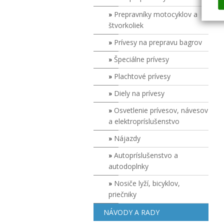
Prepravníky motocyklov a
štvorkoliek
Prívesy na prepravu bagrov
Špeciálne prívesy
Plachtové prívesy
Diely na prívesy
Osvetlenie prívesov, návesov
a elektropríslušenstvo
Nájazdy
Autopríslušenstvo a
autodoplnky
Nosiče lyží, bicyklov,
priečniky
NÁVODY A RADY