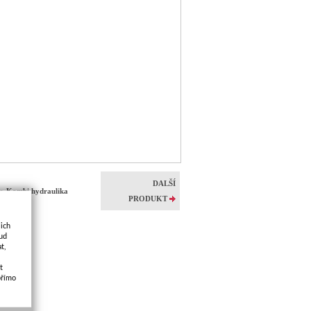
DALŠÍ
vy, Kombi hydraulika
PRODUKT
jich
kud
t,
t
přímo