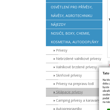
OSVĚTLENÍ PRO PŘÍVĚSY,
NÁVĚSY, AGROTECHNIKU
NÁJEZDY
NOSIČE, BOXY, CHEMIE,
KOSMETIKA, AUTODOPLŇKY
Prívesy
Nebrzdené valníkové prívesy
Valníkové brzdené prívesy
Tato
Skriňové prívesy
Na těc
Prívesy na prepravu lodí
dobu 
byste
obraťt
Sklápacie prívesy
osobn
podat 
Camping prívesy a karavany
na ná
Autoprepravníky