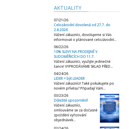
AKTUALITY
07/21/26
Celozávodní dovolená od 27.7. do
2.8.2026
Vážení zákazníci, dovolujeme si Vás
informovat o plánované celozávodní…
06/22/26
10% SLEVY NA PRODEJNĚ V
SUDOMĚŘICÍCH DO 11.7.
Vážení zákazníci, využijte jedinečné
šance! VYPRODÁVÁME SKLAD PŘED…
04/24/26
LIDER = být LEADER
Vážení zákazníci! Také pokukujete po
novém přívěsu? Připadají Vám…
03/23/26
Důležité upozornění!
Vážení zákazníci,
omlouváme se za dočasné
zpoždění vyřizování
objednávek…
02/24/26