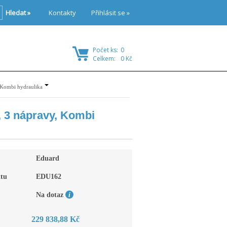
Hledat »
Kontakty
Přihlásit se »
Počet ks:
0
Celkem:
0 Kč
 Kombi hydraulika
, 3 nápravy, Kombi
Eduard
tu
EDU162
Na dotaz
229 838,88 Kč