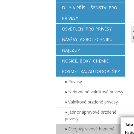
DÍLY A PŘÍSLUŠENSTVÍ PRO
PŘÍVĚSY
OSVĚTLENÍ PRO PŘÍVĚSY,
NÁVĚSY, AGROTECHNIKU
NÁJEZDY
NOSIČE, BOXY, CHEMIE,
KOSMETIKA, AUTODOPLŇKY
Prívesy
Nebrzdené valníkové prívesy
Valníkové brzdené prívesy
Jednonápravové brzdené
prívesy
Tato
Dvojnápravové brzdené
Na těc