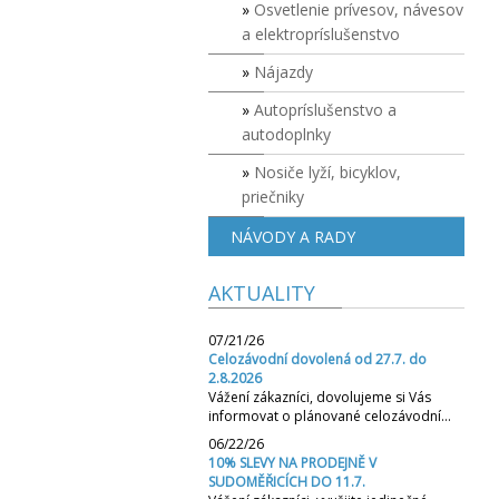
Osvetlenie prívesov, návesov
a elektropríslušenstvo
Nájazdy
Autopríslušenstvo a
autodoplnky
Nosiče lyží, bicyklov,
priečniky
NÁVODY A RADY
AKTUALITY
07/21/26
Celozávodní dovolená od 27.7. do
2.8.2026
Vážení zákazníci, dovolujeme si Vás
informovat o plánované celozávodní…
06/22/26
10% SLEVY NA PRODEJNĚ V
SUDOMĚŘICÍCH DO 11.7.