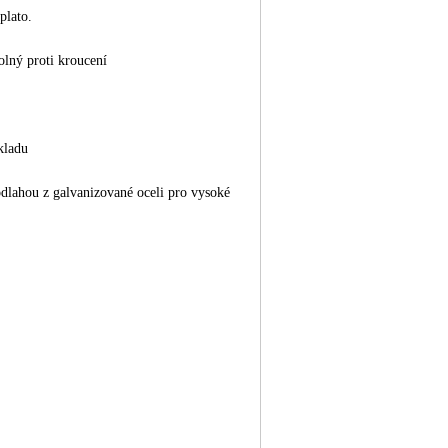
plato.
lný proti kroucení
kladu
dlahou z galvanizované oceli pro vysoké