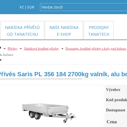
Kč
|
EUR
NABÍDKA PŘÍVĚSŮ
NAŠE NABÍDKA
PRODEJNY
OD TANATECHU
E-SHOP
TANATECH
Přívěsy
Valníkové brzděné přívěsy
Dvounápr. brzděné přívěsy s koly pod ložnou
lu bočnice
řívěs Saris PL 356 184 2700kg valník, alu b
Výrobce
Kód produk
Dostupnost
Cena