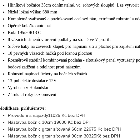
Hliníkové bočnice 35cm odnímatelné, vč. rohových sloupků. Lze vytvořit 
Nízká ložná výška: 680 mm
Kompletně svařovaný a pozinkovaný ocelový rám, extrémně robustní a odo
Opěrné kolečko automat
Kola 195/50R13 C
8 vázacích třmenů v úrovni podlahy na straně ve V-profilu
Síťové háky na závěsech klapek pro napínání sítí a plachet pro zajištění ná
10 pevných vázacích háčků pod ložnou plochou
Rozměrově stabilní kombinovaná podlaha - sítotiskový panel vyztužený po
bodové zatížení a odolnost proti nárazům
Robustní napínací úchyty na bočních stěnách
13-pol elektroinstalace 12V
Vyrobeno v Holandsku
Záruka 3 roky bez omezení
Modifkace, příslušenství:
Provedení s nájezdy11025 Kč bez DPH
Nástavba bočnic 30cm
19600 Kč bez DPH
Nástavba bočnic gitter síťovaná 60cm 22675 Kč bez DPH
Nástavba bočnic gitter síťovaná 90cm 30325Kč bez DPH