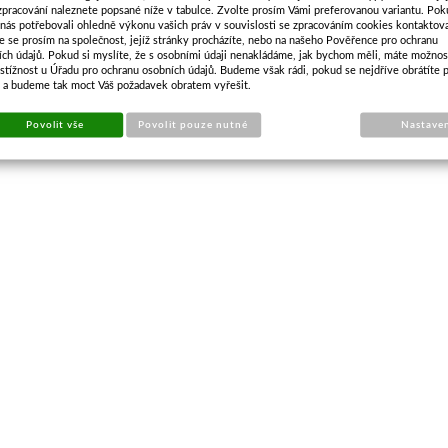
zpracování naleznete popsané níže v tabulce. Zvolte prosím Vámi preferovanou variantu. Po
 nás potřebovali ohledně výkonu vašich práv v souvislosti se zpracováním cookies kontaktova
e se prosím na společnost, jejíž stránky procházíte, nebo na našeho Pověřence pro ochranu
ích údajů. Pokud si myslíte, že s osobními údaji nenakládáme, jak bychom měli, máte možnos
stížnost u Úřadu pro ochranu osobních údajů. Budeme však rádi, pokud se nejdříve obrátíte 
s a budeme tak moct Váš požadavek obratem vyřešit.
Povolit vše
Povolit pouze nutné
Nastave