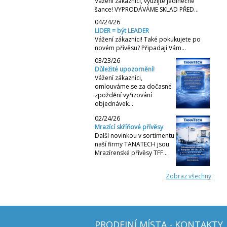
Vážení zákazníci, využijte jedinečné
šance! VYPRODÁVÁME SKLAD PŘED…
04/24/26
LIDER = být LEADER
Vážení zákazníci! Také pokukujete po
novém přívěsu? Připadají Vám…
03/23/26
Důležité upozornění!
Vážení zákazníci,
omlouváme se za dočasné
zpoždění vyřizování
objednávek…
02/24/26
Mrazící skříňové přívěsy
Další novinkou v sortimentu
naší firmy TANATECH jsou
Mrazírenské přívěsy TFF…
Zobraz všechny
PRODEJNÍ MÍSTA - KONTAKTY