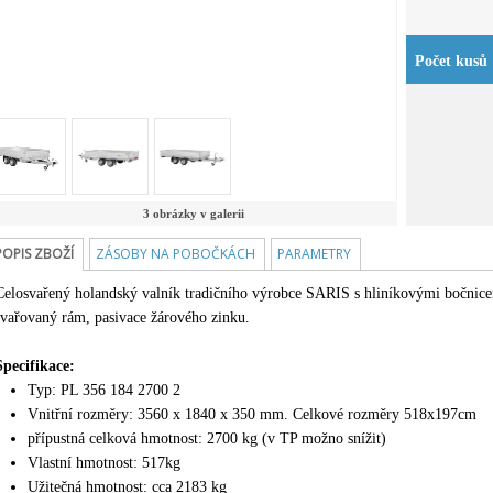
Počet kusů
3 obrázky v galerii
POPIS ZBOŽÍ
ZÁSOBY NA POBOČKÁCH
PARAMETRY
Celosvařený holandský valník tradičního výrobce SARIS s hliníkovými bočnicem
svařovaný rám, pasivace žárového zinku.
Specifikace:
Typ: PL 356 184 2700 2
Vnitřní rozměry: 3560 x 1840 x 350 mm. Celkové rozměry 518x197cm
přípustná celková hmotnost: 2700 kg (v TP možno snížit)
Vlastní hmotnost: 517kg
Užitečná hmotnost: cca 2183 kg