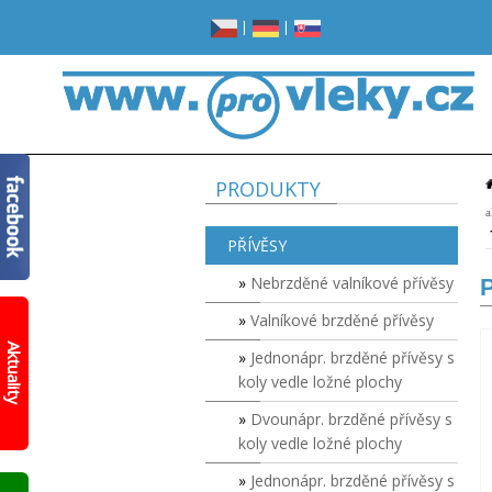
|
|
PRODUKTY
a
PŘÍVĚSY
Nebrzděné valníkové přívěsy
P
Valníkové brzděné přívěsy
Žádné
místo
Aktuality
Jednonápr. brzděné přívěsy s
v
garáži?
koly vedle ložné plochy
Opravdu
žádné?
Dvounápr. brzděné přívěsy s
koly vedle ložné plochy
Prohlédněte
si
Jednonápr. brzděné přívěsy s
nový