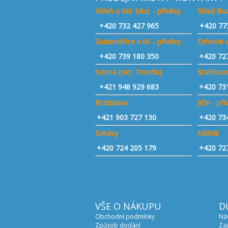
Vídeň u Vel. Mez. - přívěsy
Sklad Bud
+420
732 427 965
+420 77
Sudoměřice n.M. - přívěsy
Drhovle u
+420
739 180 350
+420 72
Svinná (okr. Trenčín)
Staňkovic
+421
948 929 683
+420 73
Bratislava
Jičín - př
+421 903 727 130
+420 73
Svitavy
Mělník
+420 724 205 179
+420 72
VŠE O NÁKUPU
D
Obchodní podmínky
Ná
Způsob dodání
Zaj