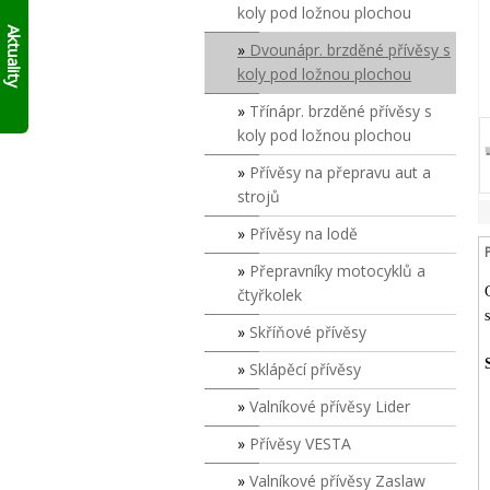
AKTUÁLNĚ
skládací
koly pod ložnou plochou
10%
francouzský
Aktuality
přívěs
Dvounápr. brzděné přívěsy s
SLEVY
Click
NA
koly pod ložnou plochou
Up!
!!
SKLADOVÉ
Třínápr. brzděné přívěsy s
PŘÍVĚSY
V
koly pod ložnou plochou
SUDOMĚŘICÍCH
Přívěsy na přepravu aut a
PŘÍMO
S
strojů
ODBĚREM
Přívěsy na lodě
ZDE
.
PLATÍ
Přepravníky motocyklů a
DO
čtyřkolek
VYPRODÁNÍ
ZASOB!!!
Skříňové přívěsy
KONTAKTUJTE
SE
Sklápěcí přívěsy
O
MODELECH
Valníkové přívěsy Lider
PŘÍMO
Přívěsy VESTA
NA
PRODEJNĚ!
Valníkové přívěsy Zaslaw