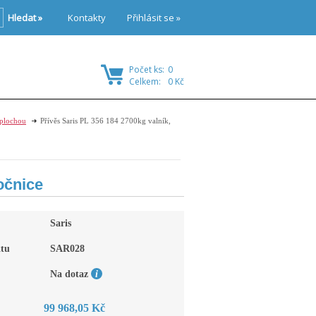
Hledat »
Kontakty
Přihlásit se »
Počet ks:
0
Celkem:
0 Kč
 plochou
Přívěs Saris PL 356 184 2700kg valník,
očnice
Saris
tu
SAR028
Na dotaz
99 968,05 Kč