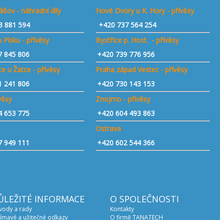
išov - náhradní díly
Nové Dvory u K. Hory - přívěsy
3 881 594
+420 737 564 254
 Písku - přívěsy
Bystřice p. Host. - přívěsy
7 845 806
+420 739 776 956
e u Žatce - přívěsy
Praha západ Vestec - přívěsy
1 241 806
+420 730 143 153
ívěsy
Znojmo - přívěsy
4 653 775
+420 604 493 863
Ostrava
7 949 111
+420 602 544 366
ŮLEŽITÉ INFORMACE
O SPOLEČNOSTI
vody a rady
Kontakty
ímavé a užitečné odkazy
O firmě TANATECH