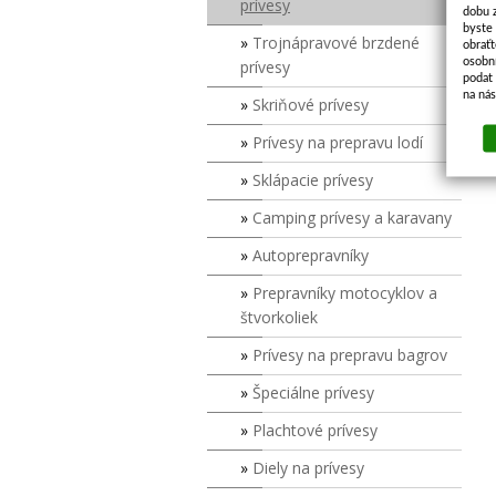
prívesy
dobu 
byste
Trojnápravové brzdené
obraťt
osobn
prívesy
podat 
na ná
Skriňové prívesy
Prívesy na prepravu lodí
Sklápacie prívesy
Camping prívesy a karavany
Autoprepravníky
Prepravníky motocyklov a
štvorkoliek
Prívesy na prepravu bagrov
Špeciálne prívesy
Plachtové prívesy
Diely na prívesy