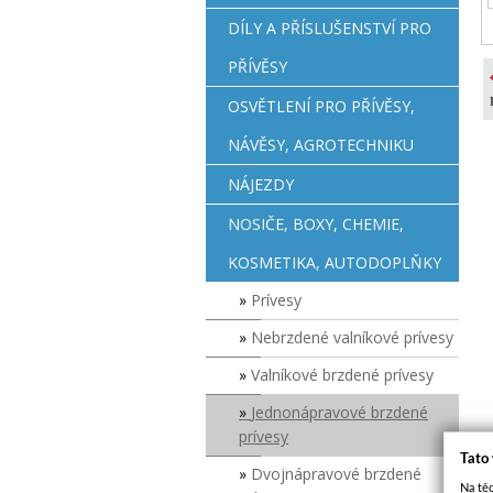
DÍLY A PŘÍSLUŠENSTVÍ PRO
PŘÍVĚSY
OSVĚTLENÍ PRO PŘÍVĚSY,
NÁVĚSY, AGROTECHNIKU
NÁJEZDY
NOSIČE, BOXY, CHEMIE,
KOSMETIKA, AUTODOPLŇKY
Prívesy
Nebrzdené valníkové prívesy
Valníkové brzdené prívesy
Jednonápravové brzdené
prívesy
Tato
Dvojnápravové brzdené
Na těc