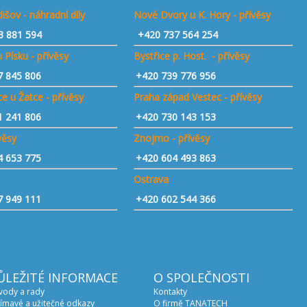
išov - náhradní díly
Nové Dvory u K. Hory - přívěsy
3 881 594
+420 737 564 254
 Písku - přívěsy
Bystřice p. Host. - přívěsy
7 845 806
+420 739 776 956
e u Žatce - přívěsy
Praha západ Vestec - přívěsy
1 241 806
+420 730 143 153
ívěsy
Znojmo - přívěsy
4 653 775
+420 604 493 863
Ostrava
7 949 111
+420 602 544 366
ŮLEŽITÉ INFORMACE
O SPOLEČNOSTI
vody a rady
Kontakty
ímavé a užitečné odkazy
O firmě TANATECH