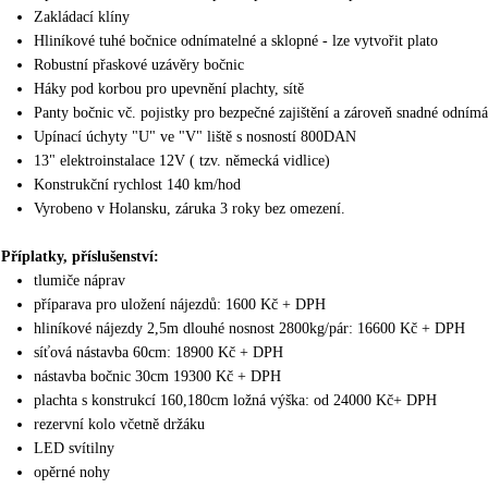
Zakládací klíny
Hliníkové tuhé bočnice odnímatelné a sklopné - lze vytvořit plato
Robustní přaskové uzávěry bočnic
Háky pod korbou pro upevnění plachty, sítě
Panty bočnic vč. pojistky pro bezpečné zajištění a zároveň snadné odnímá
Upínací úchyty "U" ve "V" liště s nosností 800DAN
13" elektroinstalace 12V ( tzv. německá vidlice)
Konstrukční rychlost 140 km/hod
Vyrobeno v Holansku, záruka 3 roky bez omezení.
Příplatky, příslušenství:
tlumiče náprav
příparava pro uložení nájezdů: 1600 Kč + DPH
hliníkové nájezdy 2,5m dlouhé nosnost 2800kg/pár: 16600 Kč + DPH
síťová nástavba 60cm: 18900 Kč + DPH
nástavba bočnic 30cm 19300 Kč + DPH
plachta s konstrukcí 160,180cm ložná výška: od 24000 Kč+ DPH
rezervní kolo včetně držáku
LED svítilny
opěrné nohy