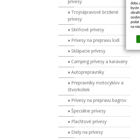
prívesy
dobu 
byste
Trojnápravové brzdené
obraťt
osobn
prívesy
podat 
na ná
Skriňové prívesy
Prívesy na prepravu lodí
Sklápacie prívesy
Camping prívesy a karavany
Autoprepravníky
Prepravníky motocyklov a
štvorkoliek
Prívesy na prepravu bagrov
Špeciálne prívesy
Plachtové prívesy
Diely na prívesy