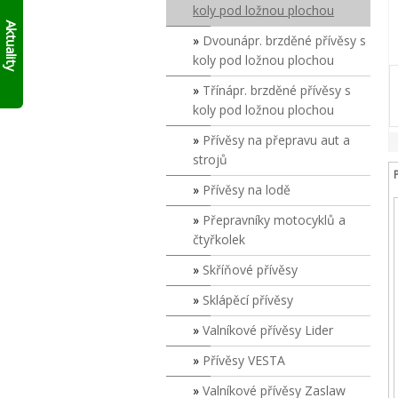
AKTUÁLNĚ
skládací
koly pod ložnou plochou
10%
francouzský
Aktuality
přívěs
Dvounápr. brzděné přívěsy s
SLEVY
Click
NA
koly pod ložnou plochou
Up!
!!
SKLADOVÉ
Třínápr. brzděné přívěsy s
PŘÍVĚSY
V
koly pod ložnou plochou
SUDOMĚŘICÍCH
Přívěsy na přepravu aut a
PŘÍMO
S
strojů
ODBĚREM
Přívěsy na lodě
ZDE
.
PLATÍ
Přepravníky motocyklů a
DO
čtyřkolek
VYPRODÁNÍ
ZASOB!!!
Skříňové přívěsy
KONTAKTUJTE
SE
Sklápěcí přívěsy
O
MODELECH
Valníkové přívěsy Lider
PŘÍMO
Přívěsy VESTA
NA
PRODEJNĚ!
Valníkové přívěsy Zaslaw