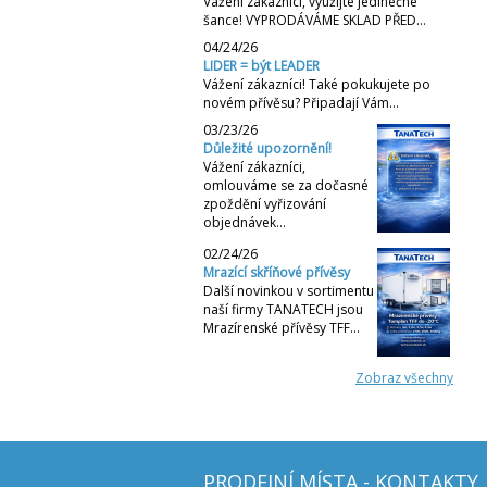
Vážení zákazníci, využijte jedinečné
šance! VYPRODÁVÁME SKLAD PŘED…
04/24/26
LIDER = být LEADER
Vážení zákazníci! Také pokukujete po
novém přívěsu? Připadají Vám…
03/23/26
Důležité upozornění!
Vážení zákazníci,
omlouváme se za dočasné
zpoždění vyřizování
objednávek…
02/24/26
Mrazící skříňové přívěsy
Další novinkou v sortimentu
naší firmy TANATECH jsou
Mrazírenské přívěsy TFF…
Zobraz všechny
PRODEJNÍ MÍSTA - KONTAKTY