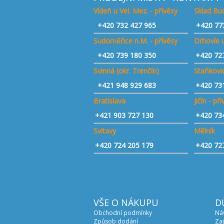
Vídeň u Vel. Mez. - přívěsy
Sklad Bud
+420
732 427 965
+420 77
Sudoměřice n.M. - přívěsy
Drhovle u
+420
739 180 350
+420 72
Svinná (okr. Trenčín)
Staňkovic
+421
948 929 683
+420 73
Bratislava
Jičín - př
+421 903 727 130
+420 73
Svitavy
Mělník
+420 724 205 179
+420 72
VŠE O NÁKUPU
D
Obchodní podmínky
Ná
Způsob dodání
Zaj