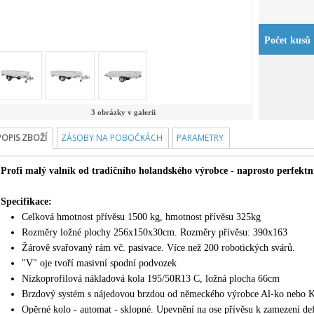
Počet kusů
3 obrázky v galerii
POPIS ZBOŽÍ
ZÁSOBY NA POBOČKÁCH
PARAMETRY
Profi malý valník od tradičního holandského výrobce - naprosto perfektní
Specifikace:
Celková hmotnost přívěsu 1500 kg, hmotnost přívěsu 325kg
Rozměry ložné plochy 256x150x30cm. Rozměry přívěsu: 390x163
Žárově svařovaný rám vč. pasivace. Více než 200 robotických svárů.
"V" oje tvoří masivní spodní podvozek
Nízkoprofilová nákladová kola 195/50R13 C, ložná plocha 66cm
Brzdový systém s nájedovou brzdou od německého výrobce Al-ko nebo K
Opěrné kolo - automat - sklopné. Upevnění na ose přívěsu k zamezení d