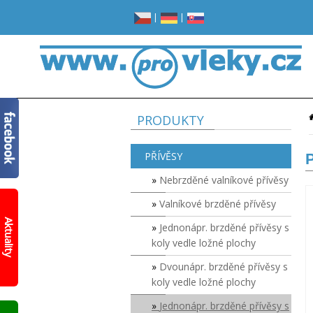
|
|
PRODUKTY
PŘÍVĚSY
P
Nebrzděné valníkové přívěsy
Valníkové brzděné přívěsy
Žádné
místo
Aktuality
Jednonápr. brzděné přívěsy s
v
garáži?
koly vedle ložné plochy
Opravdu
žádné?
Dvounápr. brzděné přívěsy s
koly vedle ložné plochy
Prohlédněte
si
Jednonápr. brzděné přívěsy s
nový