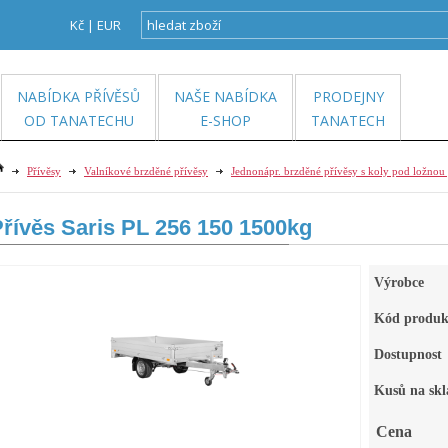
Kč
|
EUR
NABÍDKA PŘÍVĚSŮ
NAŠE NABÍDKA
PRODEJNY
OD TANATECHU
E-SHOP
TANATECH
Přívěsy
Valníkové brzděné přívěsy
Jednonápr. brzděné přívěsy s koly pod ložnou
řívěs Saris PL 256 150 1500kg
Výrobce
Kód produk
Dostupnost
Kusů na skl
Cena