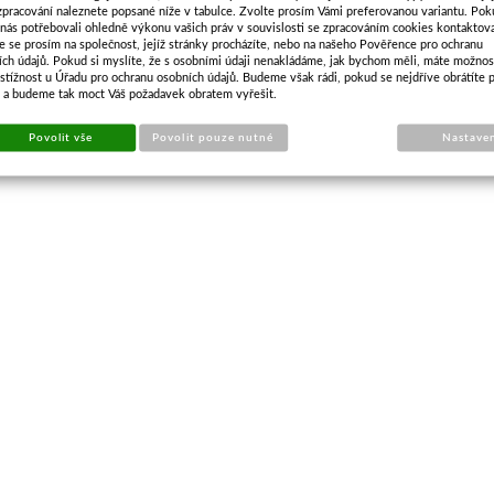
zpracování naleznete popsané níže v tabulce. Zvolte prosím Vámi preferovanou variantu. Po
 nás potřebovali ohledně výkonu vašich práv v souvislosti se zpracováním cookies kontaktova
e se prosím na společnost, jejíž stránky procházíte, nebo na našeho Pověřence pro ochranu
ích údajů. Pokud si myslíte, že s osobními údaji nenakládáme, jak bychom měli, máte možnos
stížnost u Úřadu pro ochranu osobních údajů. Budeme však rádi, pokud se nejdříve obrátíte 
s a budeme tak moct Váš požadavek obratem vyřešit.
Povolit vše
Povolit pouze nutné
Nastave