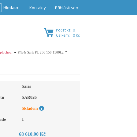
Hledat »
Kontakty
Přihlásit se »
Počet ks:
0
Celkem:
0 Kč
 plochou
Přívěs Saris PL 256 150 1500kg
Saris
tu
SAR026
Skladem
adě
1
68 610,90 Kč