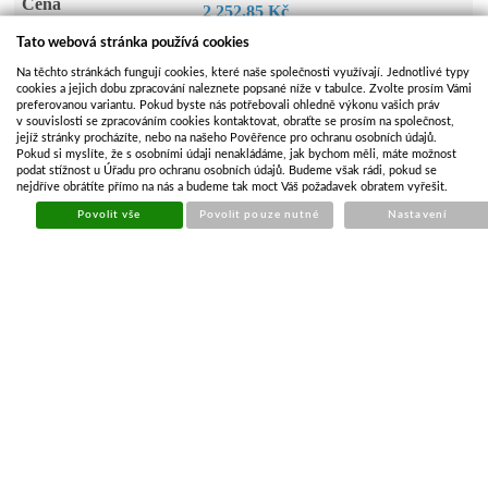
Cena
2 252,85 Kč
1 861,86 Kč bez DPH
Tato webová stránka používá cookies
Na těchto stránkách fungují cookies, které naše společnosti využívají. Jednotlivé typy
KOUPIT
Počet kusů
cookies a jejich dobu zpracování naleznete popsané níže v tabulce. Zvolte prosím Vámi
preferovanou variantu. Pokud byste nás potřebovali ohledně výkonu vašich práv
v souvislosti se zpracováním cookies kontaktovat, obraťte se prosím na společnost,
jejíž stránky procházíte, nebo na našeho Pověřence pro ochranu osobních údajů.
Video k produktu
Pokud si myslíte, že s osobními údaji nenakládáme, jak bychom měli, máte možnost
podat stížnost u Úřadu pro ochranu osobních údajů. Budeme však rádi, pokud se
nejdříve obrátíte přímo na nás a budeme tak moct Váš požadavek obratem vyřešit.
Povolit vše
Povolit pouze nutné
Nastavení
POPIS ZBOŽÍ
ZÁSOBY NA POBOČKÁCH
PŘÍBUZNÉ ZBOŽÍ
PARAMETRY