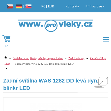
|
|
Kč
|
EUR
Kontakty
Přihlásit se »
0 Kč
Osvětlení pro přívěsy, návěsy, agrotechniku
Zadní svítilny
Zadní svítilny
LED
Zadní svítilna WAS 1282 DD levá dyn. blinkr LED
Zadní svítilna WAS 1282 DD levá dyn.
blinkr LED