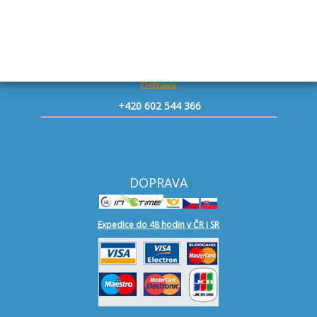
Znojmo - přívěsy
+420 604 493 863
Mělník
+420 727 949 111
Ostrava
+420 602 544 366
DOPRAVA
Expedice do 48 hodin v ČR i SR