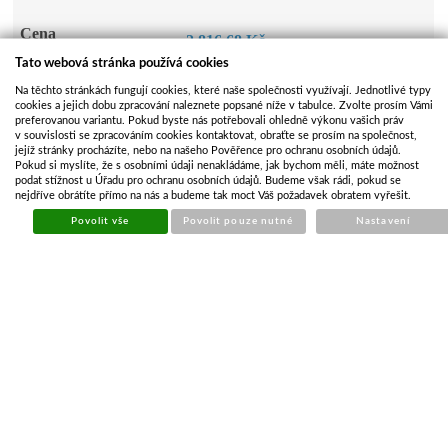
Cena
2 816,68 Kč
2 327,84 Kč bez DPH
Tato webová stránka používá cookies
Na těchto stránkách fungují cookies, které naše společnosti využívají. Jednotlivé typy
KOUPIT
cookies a jejich dobu zpracování naleznete popsané níže v tabulce. Zvolte prosím Vámi
Počet kusů
preferovanou variantu. Pokud byste nás potřebovali ohledně výkonu vašich práv
v souvislosti se zpracováním cookies kontaktovat, obraťte se prosím na společnost,
jejíž stránky procházíte, nebo na našeho Pověřence pro ochranu osobních údajů.
Video k produktu
Pokud si myslíte, že s osobními údaji nenakládáme, jak bychom měli, máte možnost
podat stížnost u Úřadu pro ochranu osobních údajů. Budeme však rádi, pokud se
nejdříve obrátíte přímo na nás a budeme tak moct Váš požadavek obratem vyřešit.
Povolit vše
Povolit pouze nutné
Nastavení
POPIS ZBOŽÍ
ZÁSOBY NA POBOČKÁCH
PŘÍBUZNÉ ZBOŽÍ