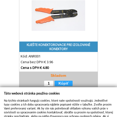
KLIEŠTE KONEKTOROVACIE PRE IZOLOVANÉ
KONEKTORY
Kód:
ANR001
Cena bez DPH
€ 3.96
Cena s DPH
€ 4.80
Skladom
Kúpiť
Táto webová stránka používa cookies
Na týchto stránkach fungujú cookies, ktoré naše spoločnosti využívajú. Jednotlivé
typy cookies a ich dobu spracovania nájdete popísané nižšie v tabuľke. Zvoľte prosím
Vami preferovaný variant. Ak by ste nás potrebovali ohľadom výkonu vašich práv v
súvislosti so spracovaním cookies kontaktovať, obráťte sa prosím na spoločnosť, ktorej
stránky prechádzate, alebo na nášho Poverenca pre ochranu osobných údajov. Ak si