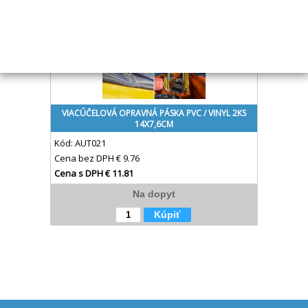
VIACÚČELOVÁ OPRAVNÁ PÁSKA PVC / VINYL 2KS
14X7,6CM
Kód:
AUT021
Cena bez DPH
€ 9.76
Cena s DPH
€ 11.81
Na dopyt
Kúpiť