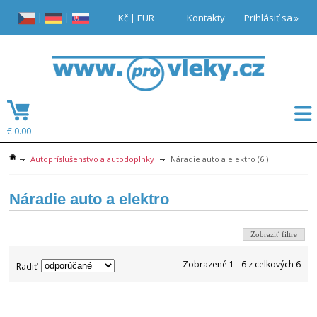
|
|
Kč
|
EUR
Kontakty
Prihlásiť sa »
€ 0.00
Autopríslušenstvo a autodoplnky
Náradie auto a elektro
(6 )
Náradie auto a elektro
Zobraziť filtre
Zobrazené 1 - 6 z celkových 6
Radiť: