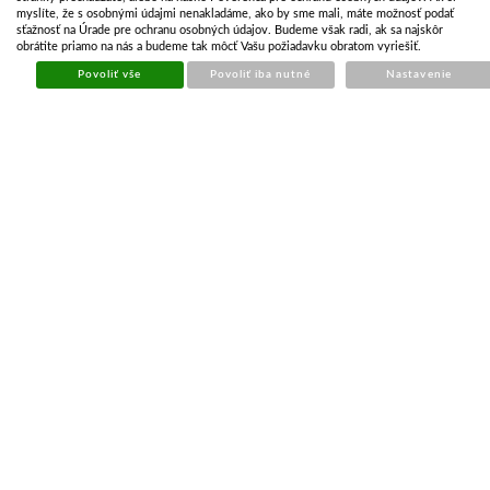
myslíte, že s osobnými údajmi nenakladáme, ako by sme mali, máte možnosť podať
sťažnosť na Úrade pre ochranu osobných údajov. Budeme však radi, ak sa najskôr
obrátite priamo na nás a budeme tak môcť Vašu požiadavku obratom vyriešiť.
Povoliť vše
Povoliť iba nutné
Nastavenie
KLIEŠTE KONEKTOROVACIE PRE NEIZOLOVANÉ
KONEKTORY ŽLTÉ
Kód:
ANR002
Cena bez DPH
€ 3.96
Cena s DPH
€ 4.80
Skladom
Kúpiť
KĽÚČ NA KOLESÁ KRÍŽOVÝ