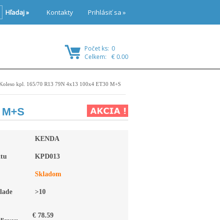
Hľadaj »
Kontakty
Prihlásiť sa »
Počet ks:
0
Celkem:
€ 0.00
Koleso kpl. 165/70 R13 79N 4x13 100x4 ET30 M+S
0 M+S
KENDA
tu
KPD013
Skladom
lade
>10
€ 78.59