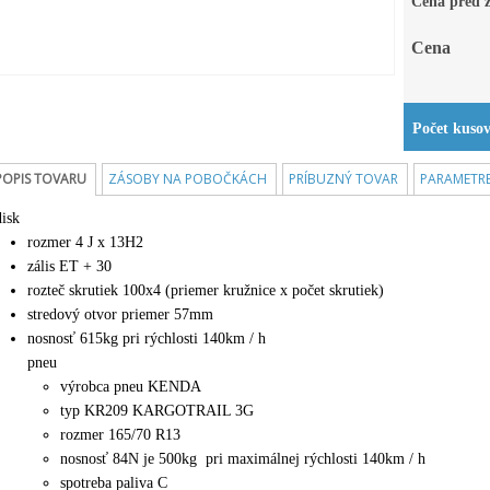
Cena pred 
Cena
Počet kuso
POPIS TOVARU
ZÁSOBY NA POBOČKÁCH
PRÍBUZNÝ TOVAR
PARAMETR
disk
rozmer 4 J x 13H2
zális ET + 30
rozteč skrutiek 100x4 (priemer kružnice x počet skrutiek)
stredový otvor priemer 57mm
nosnosť 615kg pri rýchlosti 140km / h
pneu
výrobca pneu KENDA
typ KR209 KARGOTRAIL 3G
rozmer 165/70 R13
nosnosť 84N je 500kg pri maximálnej rýchlosti 140km / h
spotreba paliva C