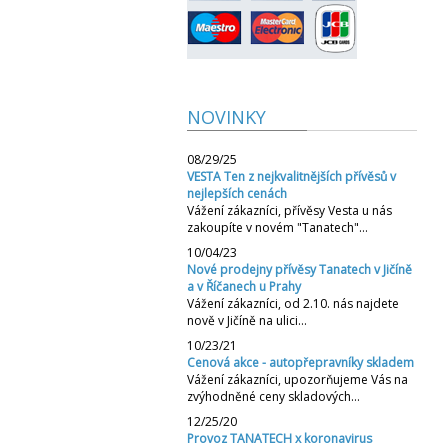
NOVINKY
08/29/25
VESTA Ten z nejkvalitnějších přívěsů v
nejlepších cenách
Vážení zákazníci, přívěsy Vesta u nás
zakoupíte v novém "Tanatech"…
10/04/23
Nové prodejny přívěsy Tanatech v Jičíně
a v Říčanech u Prahy
Vážení zákazníci, od 2.10. nás najdete
nově v Jičíně na ulici…
10/23/21
Cenová akce - autopřepravníky skladem
Vážení zákazníci, upozorňujeme Vás na
zvýhodněné ceny skladových…
12/25/20
Provoz TANATECH x koronavirus