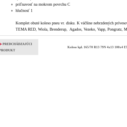
priľnavosť na mokrom povrchu C
hlučnosť 1
Komplet obuté koleso pneu vr. disku. K väčšine nebrzdených príves
TEMA RED, Wiola, Brenderup, Agados, Vezeko, Vapp, Pongratz, Ma
PREDCHÁDZAJÚCI
Koleso kpl. 165/70 R13 79N 4x13 100x4 
PRODUKT