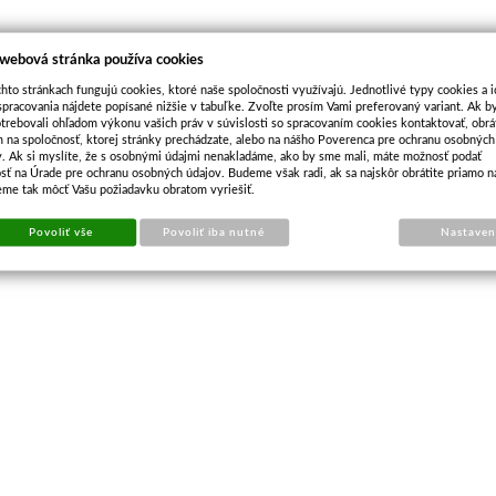
 webová stránka používa cookies
hto stránkach fungujú cookies, ktoré naše spoločnosti využívajú. Jednotlivé typy cookies a i
pracovania nájdete popísané nižšie v tabuľke. Zvoľte prosím Vami preferovaný variant. Ak b
trebovali ohľadom výkonu vašich práv v súvislosti so spracovaním cookies kontaktovať, obrá
m na spoločnosť, ktorej stránky prechádzate, alebo na nášho Poverenca pre ochranu osobných
v. Ak si myslíte, že s osobnými údajmi nenakladáme, ako by sme mali, máte možnosť podať
sť na Úrade pre ochranu osobných údajov. Budeme však radi, ak sa najskôr obrátite priamo n
eme tak môcť Vašu požiadavku obratom vyriešiť.
Povoliť vše
Povoliť iba nutné
Nastaven