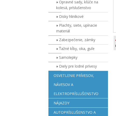
Opravné sady, kľúče na
kolesá, príslušenstvo
Disky hliníkové
Plachty, siete, upínacie
materiál
Zabezpečenie, zámky
Ťažné kĺby, oka, guľe
Samolepky
Diely pre lodné prívesy
OSVETLENIE PRÍVESOV,
NÁVESOV A
ELEKTROPRÍSLUŠENSTVO
NÁJAZDY
AUTOPRÍSLUŠENSTVO A