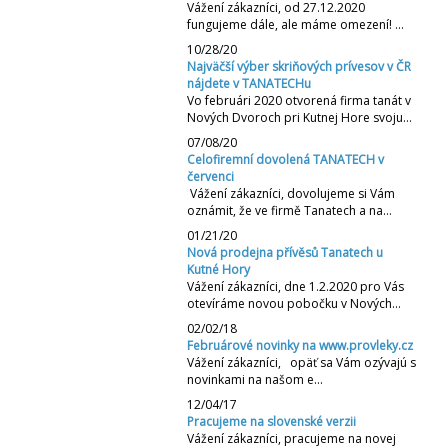
Vážení zákazníci, od 27.12.2020
fungujeme dále, ale máme omezení! …
10/28/20
Najväčší výber skriňových prívesov v ČR
nájdete v TANATECHu
Vo februári 2020 otvorená firma tanát v
Nových Dvoroch pri Kutnej Hore svoju…
07/08/20
Celofiremní dovolená TANATECH v
červenci
Vážení zákazníci, dovolujeme si Vám
oznámit, že ve firmě Tanatech a na…
01/21/20
Nová prodejna přívěsů Tanatech u
Kutné Hory
Vážení zákazníci, dne 1.2.2020 pro Vás
otevíráme novou pobočku v Nových…
02/02/18
Februárové novinky na www.provleky.cz
Vážení zákazníci, opäť sa Vám ozývajú s
novinkami na našom e…
12/04/17
Pracujeme na slovenské verzii
Vážení zákazníci, pracujeme na novej