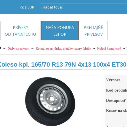
Kč
|
EUR
PRÍVESY
NAŠA PONUKA
PREDAJŇĚ
OD TANATECHU
ESHOP
PRÍVESOV
Diely na prívesy
Kolesá, pneu, disky, držiaky rezerv, kľúče
Kolesá kompletné
Koleso kpl. 165/70 R13 79N 4x13 100x4 ET3
Výrobca
Kód produk
Dostupnosť
Kusov na sk