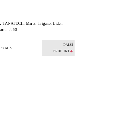
ov
TANATECH, Martz, Trigano, Lider,
ro a další
ĎALŠÍ
ET30 M+S
PRODUKT