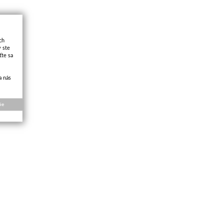
ch
y ste
ťte sa
a nás
ie