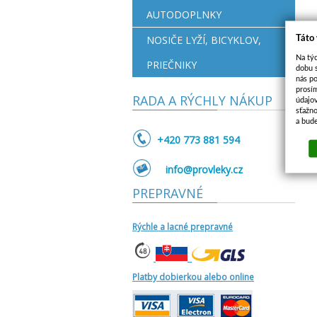
AUTODOPLNKY
NOSIČE LYŽÍ, BICYKLOV,
Táto
Na týc
PRIEČNIKY
dobu s
nás po
prosí
RADA A RÝCHLY NÁKUP
údajo
sťažno
a bud
+420 773 881 594
info@provleky.cz
PREPRAVNÉ
Rýchle a lacné prepravné
Platby dobierkou alebo online