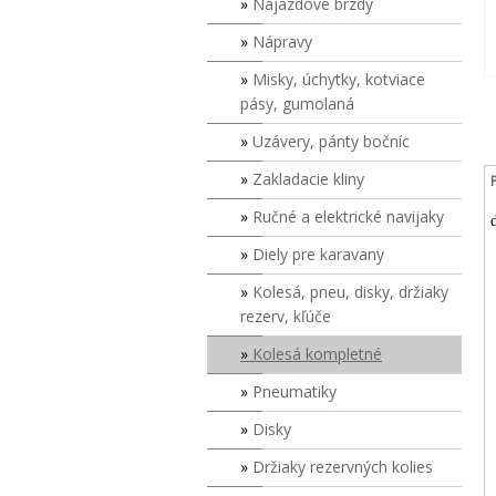
Nájazdové brzdy
Nápravy
Misky, úchytky, kotviace
pásy, gumolaná
Uzávery, pánty bočníc
Zakladacie kliny
Ručné a elektrické navijaky
Diely pre karavany
Kolesá, pneu, disky, držiaky
rezerv, kľúče
Kolesá kompletné
Pneumatiky
Disky
Držiaky rezervných kolies