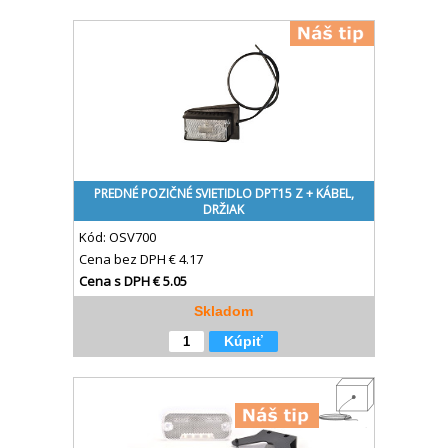
PREDNÉ POZIČNÉ SVIETIDLO DPT15 Z + KÁBEL,
DRŽIAK
Kód:
OSV700
Cena bez DPH
€ 4.17
Cena s DPH
€ 5.05
Skladom
Kúpiť