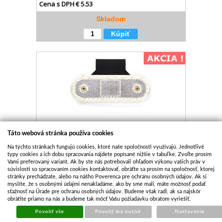
Cena s DPH
€ 5.53
Skladom
Kúpiť
Táto webová stránka používa cookies
POZIČNÉ SVIETIDLO BIELA W47WW 536Z LED
Na týchto stránkach fungujú cookies, ktoré naše spoločnosti využívajú. Jednotlivé
typy cookies a ich dobu spracovania nájdete popísané nižšie v tabuľke. Zvoľte prosím
Kód:
OSV137
Vami preferovaný variant. Ak by ste nás potrebovali ohľadom výkonu vašich práv v
Cena bez DPH
€ 8.73
súvislosti so spracovaním cookies kontaktovať, obráťte sa prosím na spoločnosť, ktorej
stránky prechádzate, alebo na nášho Poverenca pre ochranu osobných údajov. Ak si
Cena s DPH
€ 10.56
myslíte, že s osobnými údajmi nenakladáme, ako by sme mali, máte možnosť podať
sťažnosť na Úrade pre ochranu osobných údajov. Budeme však radi, ak sa najskôr
Skladom
obrátite priamo na nás a budeme tak môcť Vašu požiadavku obratom vyriešiť.
Kúpiť
Povoliť vše
Povoliť iba nutné
Nastavenie