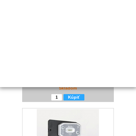
PREDNÉ POZIČNÉ SVIETIDLO DPT15 LED BEZ DRŽIAKA
Kód:
OSV582
Cena bez DPH
€ 3.66
Cena s DPH
€ 4.43
Skladom
Kúpiť