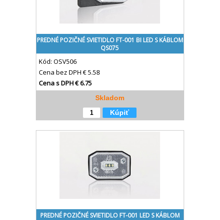
PREDNÉ POZIČNÉ SVIETIDLO FT-001 BI LED S KÁBLOM
QS075
Kód:
OSV506
Cena bez DPH
€ 5.58
Cena s DPH
€ 6.75
Skladom
Kúpiť
PREDNÉ POZIČNÉ SVIETIDLO FT-001 LED S KÁBLOM