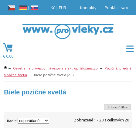
|
|
Kč
|
EUR
Kontakty
Prihlásiť sa »
€ 0.00
Osvetlenie prívesov, návesov a elektropríslušenstvo
Pozičné, predné
a bočné svetlá
Biele pozičné svetlá
(20 )
Biele pozičné svetlá
Zobraziť filtre
Zobrazené 1 - 20 z celkových 20
Radiť: