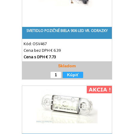
SVIETIDLO POZIČNÉ BIELA 906 LED VR. ODRAZKY
Kód:
OSV467
Cena bez DPH
€ 6.39
Cena s DPH
€ 7.73
Skladom
Kúpiť