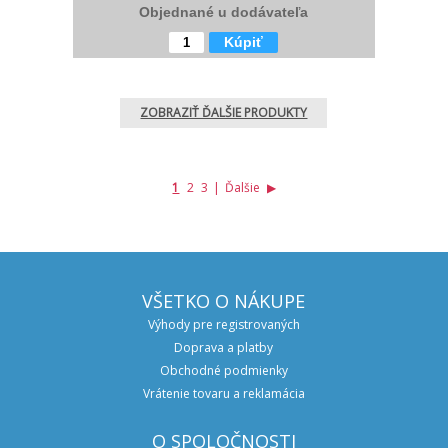
Objednané u dodávateľa
Kúpiť
ZOBRAZIŤ ĎALŠIE PRODUKTY
1
2
3
|
Ďalšie
▶
VŠETKO O NÁKUPE
Výhody pre registrovaných
Doprava a platby
Obchodné podmienky
Vrátenie tovaru a reklamácia
O SPOLOČNOSTI