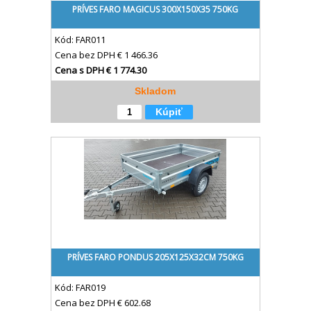
PRÍVES FARO MAGICUS 300X150X35 750KG
Kód:
FAR011
Cena bez DPH
€ 1 466.36
Cena s DPH
€ 1 774.30
Skladom
Kúpiť
PRÍVES FARO PONDUS 205X125X32CM 750KG
Kód:
FAR019
Cena bez DPH
€ 602.68