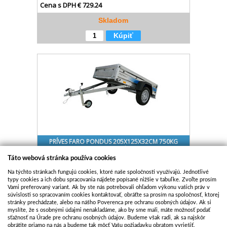
Cena s DPH
€ 729.24
Skladom
Kúpiť
PRÍVES FARO PONDUS 205X125X32CM 750KG
SKLOPNÝ
Táto webová stránka používa cookies
Kód:
FAR106
Na týchto stránkach fungujú cookies, ktoré naše spoločnosti využívajú. Jednotlivé
Cena bez DPH
€ 656.38
typy cookies a ich dobu spracovania nájdete popísané nižšie v tabuľke. Zvoľte prosím
Cena s DPH
€ 794.22
Vami preferovaný variant. Ak by ste nás potrebovali ohľadom výkonu vašich práv v
súvislosti so spracovaním cookies kontaktovať, obráťte sa prosím na spoločnosť, ktorej
Skladom
stránky prechádzate, alebo na nášho Poverenca pre ochranu osobných údajov. Ak si
myslíte, že s osobnými údajmi nenakladáme, ako by sme mali, máte možnosť podať
Kúpiť
sťažnosť na Úrade pre ochranu osobných údajov. Budeme však radi, ak sa najskôr
obrátite priamo na nás a budeme tak môcť Vašu požiadavku obratom vyriešiť.