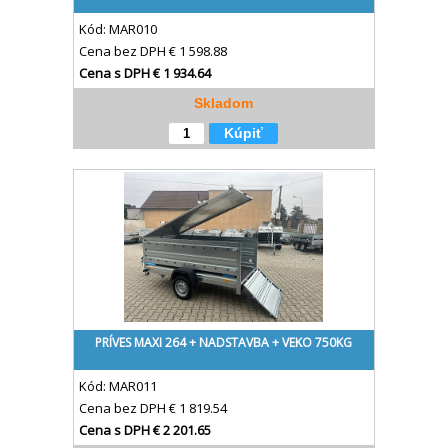
Kód:
MAR010
Cena bez DPH
€ 1 598.88
Cena s DPH
€ 1 934.64
Skladom
Kúpiť
PRÍVES MAXI 264 + NADSTAVBA + VEKO 750KG
Kód:
MAR011
Cena bez DPH
€ 1 819.54
Cena s DPH
€ 2 201.65