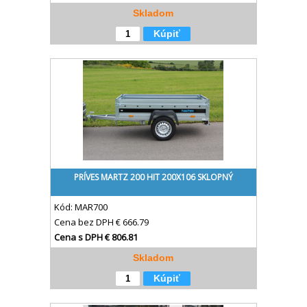
Skladom
Kúpiť
PRÍVES MARTZ 200 HIT 200X106 SKLOPNÝ
Kód:
MAR700
Cena bez DPH
€ 666.79
Cena s DPH
€ 806.81
Skladom
Kúpiť