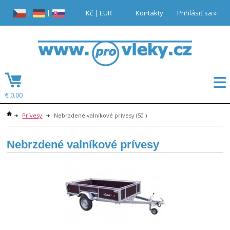
|
|
Kč
|
EUR
Kontakty
Prihlásiť sa »
€ 0.00
Prívesy
Nebrzdené valníkové prívesy
(50 )
Nebrzdené valníkové prívesy