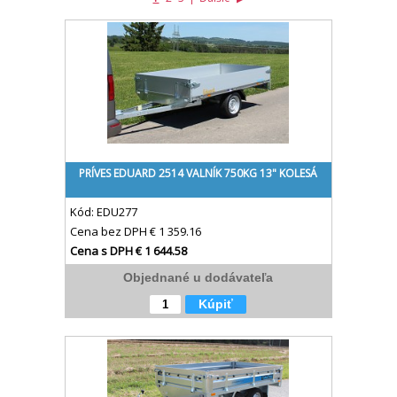
PRÍVES EDUARD 2514 VALNÍK 750KG 13" KOLESÁ
Kód:
EDU277
Cena bez DPH
€ 1 359.16
Cena s DPH
€ 1 644.58
Objednané u dodávateľa
Kúpiť