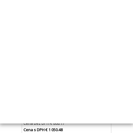
Kód:
LDR003
Cena bez DPH
€ 714.90
Cena s DPH
€ 865.03
Skladom
Kúpiť
PRÍVES LIDER P265 265X150X39CM 750KG SKLOPNÝ
Kód:
LDR098
Cena bez DPH
€ 868.17
Cena s DPH
€ 1 050.48