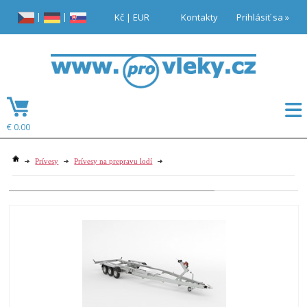
|
|
Kč
|
EUR
Kontakty
Prihlásiť sa »
€ 0.00
Prívesy
Prívesy na prepravu lodí