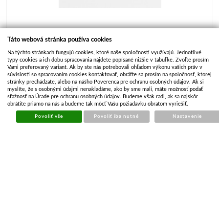
Táto webová stránka používa cookies
Na týchto stránkach fungujú cookies, ktoré naše spoločnosti využívajú. Jednotlivé
typy cookies a ich dobu spracovania nájdete popísané nižšie v tabuľke. Zvoľte prosím
Vami preferovaný variant. Ak by ste nás potrebovali ohľadom výkonu vašich práv v
súvislosti so spracovaním cookies kontaktovať, obráťte sa prosím na spoločnosť, ktorej
stránky prechádzate, alebo na nášho Poverenca pre ochranu osobných údajov. Ak si
myslíte, že s osobnými údajmi nenakladáme, ako by sme mali, máte možnosť podať
4 obrázky v galérii
sťažnosť na Úrade pre ochranu osobných údajov. Budeme však radi, ak sa najskôr
obrátite priamo na nás a budeme tak môcť Vašu požiadavku obratom vyriešiť.
Výrobca
martz
Povoliť vše
Povoliť iba nutné
Nastavenie
Kód produktu
MAR367
Dostupnosť
Na dopyt
Cena
€ 6 697.45
€ 5 535.08 bez DPH
KÚPIŤ
Počet kusov