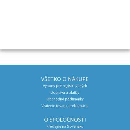
Maximálna dĺžka prívesu je meraná od ťažného zariadenia po
zadnú rampu vysunutú v zadnej pozícii.
Konštrukčná rýchlosť 130 km/hod
ĎALŠÍ PRODUKT
VŠETKO O NÁKUPE
Výhody pre registrovaných
Doprava a platby
Obchodné podmienky
Vrátenie tovaru a reklamácia
O SPOLOČNOSTI
Predajne na Slovensku