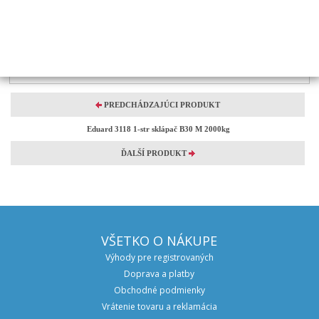
Sieťová nadstavba bočníc
Plachta krycia
Plachta s konštrukciou
Oporné nohy zadné
Nájazdy
PREDCHÁDZAJÚCI PRODUKT
Eduard 3118 1-str sklápač B30 M 2000kg
ĎALŠÍ PRODUKT
VŠETKO O NÁKUPE
Výhody pre registrovaných
Doprava a platby
Obchodné podmienky
Vrátenie tovaru a reklamácia