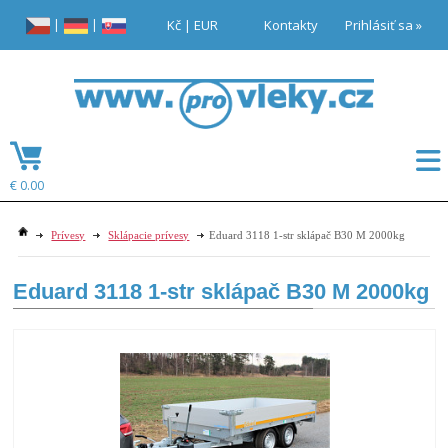
|
|
Kč
|
EUR
Kontakty
Prihlásiť sa »
€ 0.00
Prívesy
Sklápacie prívesy
Eduard 3118 1-str sklápač B30 M 2000kg
Eduard 3118 1-str sklápač B30 M 2000kg