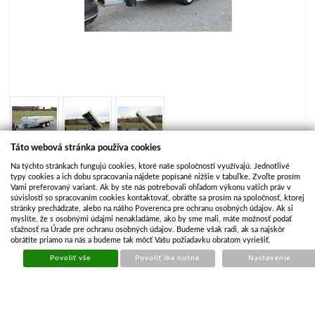
Táto webová stránka používa cookies
9 obrázkov v galérii
Na týchto stránkach fungujú cookies, ktoré naše spoločnosti využívajú. Jednotlivé
typy cookies a ich dobu spracovania nájdete popísané nižšie v tabuľke. Zvoľte prosím
Vami preferovaný variant. Ak by ste nás potrebovali ohľadom výkonu vašich práv v
Výrobca
Eduard
súvislosti so spracovaním cookies kontaktovať, obráťte sa prosím na spoločnosť, ktorej
stránky prechádzate, alebo na nášho Poverenca pre ochranu osobných údajov. Ak si
Kód produktu
EDU016
myslíte, že s osobnými údajmi nenakladáme, ako by sme mali, máte možnosť podať
sťažnosť na Úrade pre ochranu osobných údajov. Budeme však radi, ak sa najskôr
Dostupnosť
Objednané u dodávateľa
obrátite priamo na nás a budeme tak môcť Vašu požiadavku obratom vyriešiť.
Povoliť vše
Povoliť iba nutné
Nastavenie
Cena
€ 4 996.63
€ 4 129.45 bez DPH