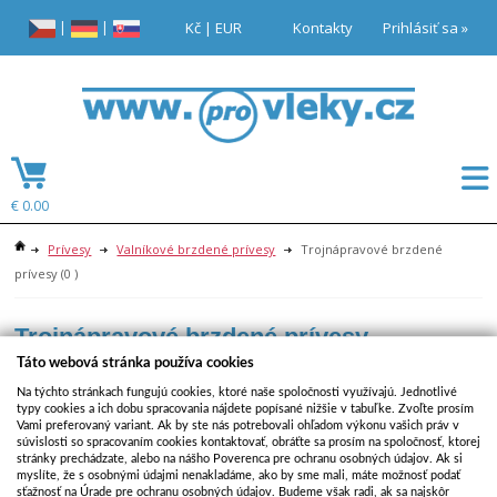
|
|
Kč
|
EUR
Kontakty
Prihlásiť sa »
€ 0.00
Prívesy
Valníkové brzdené prívesy
Trojnápravové brzdené
prívesy
(0 )
Trojnápravové brzdené prívesy
Táto webová stránka používa cookies
Zobraziť filtre
Na týchto stránkach fungujú cookies, ktoré naše spoločnosti využívajú. Jednotlivé
typy cookies a ich dobu spracovania nájdete popísané nižšie v tabuľke. Zvoľte prosím
V tejto kategórii zatiaľ niesú žiadne produkty.
Vami preferovaný variant. Ak by ste nás potrebovali ohľadom výkonu vašich práv v
súvislosti so spracovaním cookies kontaktovať, obráťte sa prosím na spoločnosť, ktorej
stránky prechádzate, alebo na nášho Poverenca pre ochranu osobných údajov. Ak si
Predmet:
myslíte, že s osobnými údajmi nenakladáme, ako by sme mali, máte možnosť podať
sťažnosť na Úrade pre ochranu osobných údajov. Budeme však radi, ak sa najskôr