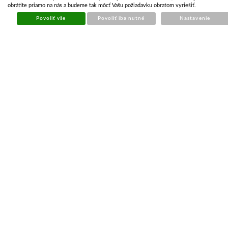
Váš email:
obrátite priamo na nás a budeme tak môcť Vašu požiadavku obratom vyriešiť.
Telefón:
Povoliť vše
Povoliť iba nutné
Nastavenie
VŠETKO O NÁKUPE
Výhody pre registrovaných
Doprava a platby
Obchodné podmienky