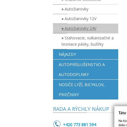
Autožiarovky
Autožiarovky 12V
Autožiarovky 24V
Sťahovacie, vulkanizačné a
tesniace pásky, bužírky
NÁJAZDY
AUTOPRÍSLUŠENSTVO A
AUTODOPLNKY
NOSIČE LYŽÍ, BICYKLOV,
PRIEČNIKY
RADA A RÝCHLY NÁKUP
Táto
Na týc
+420 773 881 594
dobu s