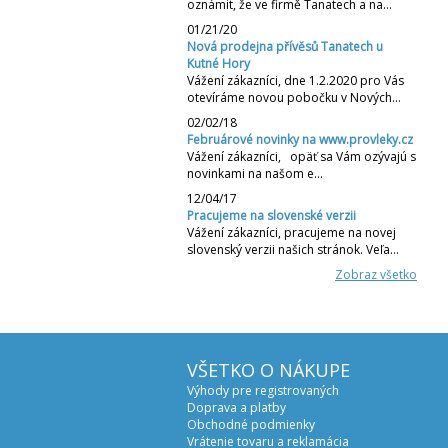
oznámit, že ve firmě Tanatech a na…
01/21/20
Nová prodejna přívěsů Tanatech u
Kutné Hory
Vážení zákazníci, dne 1.2.2020 pro Vás
otevíráme novou pobočku v Nových…
02/02/18
Februárové novinky na www.provleky.cz
Vážení zákazníci, opäť sa Vám ozývajú s
novinkami na našom e…
12/04/17
Pracujeme na slovenské verzii
Vážení zákazníci, pracujeme na novej
slovenský verzii našich stránok. Veľa…
Zobraz všetko
VŠETKO O NÁKUPE
Výhody pre registrovaných
Doprava a platby
Obchodné podmienky
Vrátenie tovaru a reklamácia