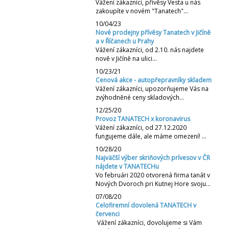
Vážení zákazníci, přívěsy Vesta u nás
zakoupíte v novém "Tanatech"…
10/04/23
Nové prodejny přívěsy Tanatech v Jičíně
a v Říčanech u Prahy
Vážení zákazníci, od 2.10. nás najdete
nově v Jičíně na ulici…
10/23/21
Cenová akce - autopřepravníky skladem
Vážení zákazníci, upozorňujeme Vás na
zvýhodněné ceny skladových…
12/25/20
Provoz TANATECH x koronavirus
Vážení zákazníci, od 27.12.2020
fungujeme dále, ale máme omezení! …
10/28/20
Najväčší výber skriňových prívesov v ČR
nájdete v TANATECHu
Vo februári 2020 otvorená firma tanát v
Nových Dvoroch pri Kutnej Hore svoju…
07/08/20
Celofiremní dovolená TANATECH v
červenci
Vážení zákazníci, dovolujeme si Vám