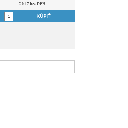
€ 0.17 bez DPH
KÚPIŤ
v