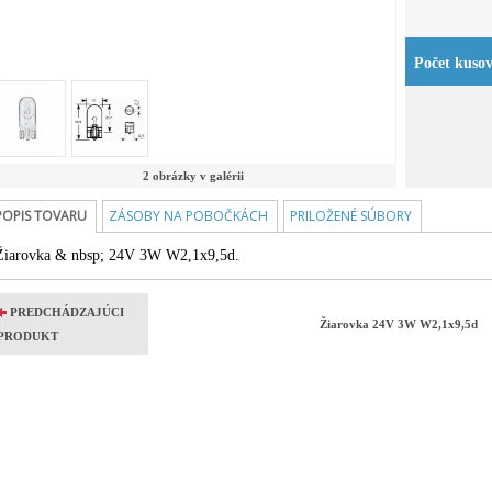
Počet kuso
2 obrázky v galérii
POPIS TOVARU
ZÁSOBY NA POBOČKÁCH
PRILOŽENÉ SÚBORY
Žiarovka & nbsp; 24V 3W W2,1x9,5d.
PREDCHÁDZAJÚCI
Žiarovka 24V 3W W2,1x9,5d
PRODUKT