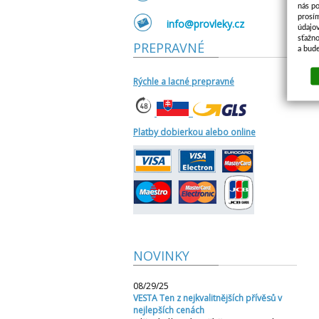
nás po
prosí
info@provleky.cz
údajo
sťažno
PREPRAVNÉ
a bud
Rýchle a lacné prepravné
Platby dobierkou alebo online
NOVINKY
08/29/25
VESTA Ten z nejkvalitnějších přívěsů v
nejlepších cenách