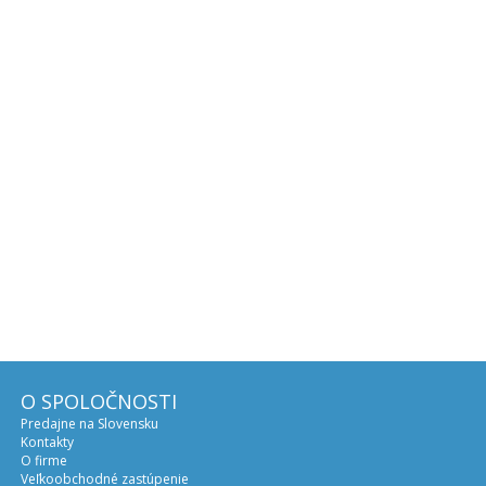
O SPOLOČNOSTI
Predajne na Slovensku
Kontakty
O firme
Veľkoobchodné zastúpenie