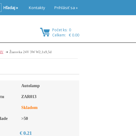
Hľadaj »
Kontakty
Prihlásiť sa »
Počet ks:
0
Celkem:
€ 0.00
24V
Žiarovka 24V 3W W2,1x9,5d
Autolamp
tu
ZAR013
Skladom
lade
>50
€ 0.21