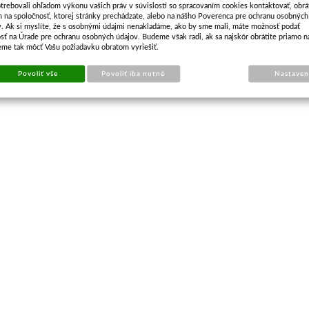
trebovali ohľadom výkonu vašich práv v súvislosti so spracovaním cookies kontaktovať, obrá
m na spoločnosť, ktorej stránky prechádzate, alebo na nášho Poverenca pre ochranu osobných
v. Ak si myslíte, že s osobnými údajmi nenakladáme, ako by sme mali, máte možnosť podať
sť na Úrade pre ochranu osobných údajov. Budeme však radi, ak sa najskôr obrátite priamo n
eme tak môcť Vašu požiadavku obratom vyriešiť.
Povoliť vše
Povoliť iba nutné
Nastaven