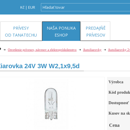
Kč
|
EUR
PRÍVESY
NAŠA PONUKA
PREDAJŇĚ
OD TANATECHU
ESHOP
PRÍVESOV
Osvetlenie prívesov, návesov a elektropríslušenstvo
Autožiarovky
Autožiarovky 
Žiarovka 24V 3W W2,1x9,5d
Výrobca
Kód produk
Dostupnosť
Kusov na sk
Cena