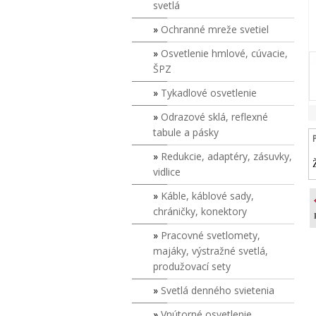
svetlá
Ochranné mreže svetiel
Osvetlenie hmlové, cúvacie,
ŠPZ
Tykadlové osvetlenie
Odrazové sklá, reflexné
tabule a pásky
Redukcie, adaptéry, zásuvky,
vidlice
Káble, káblové sady,
chráničky, konektory
Pracovné svetlomety,
majáky, výstražné svetlá,
produžovací sety
Svetlá denného svietenia
Vnútorné osvetlenie