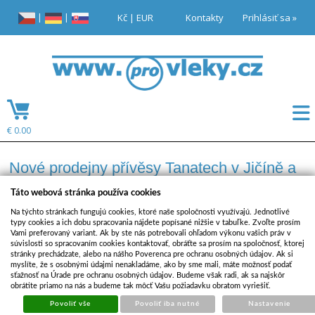
|
|
Kč
|
EUR
Kontakty
Prihlásiť sa »
€ 0.00
Nové prodejny přívěsy Tanatech v Jičíně a
v Říčanech u Prahy
Táto webová stránka používa cookies
Na týchto stránkach fungujú cookies, ktoré naše spoločnosti využívajú. Jednotlivé
typy cookies a ich dobu spracovania nájdete popísané nižšie v tabuľke. Zvoľte prosím
Vážení zákazníci,
Vami preferovaný variant. Ak by ste nás potrebovali ohľadom výkonu vašich práv v
súvislosti so spracovaním cookies kontaktovať, obráťte sa prosím na spoločnosť, ktorej
od 2.10. nás najdete nově v Jičíně na ulici Hradecká.
stránky prechádzate, alebo na nášho Poverenca pre ochranu osobných údajov. Ak si
myslíte, že s osobnými údajmi nenakladáme, ako by sme mali, máte možnosť podať
od 1.11. otevíráme prodejnu v Říčanech u Prahy.
sťažnosť na Úrade pre ochranu osobných údajov. Budeme však radi, ak sa najskôr
obrátite priamo na nás a budeme tak môcť Vašu požiadavku obratom vyriešiť.
V obou prodejnách naleznete
celý sortiment přívěsů vč.
Povoliť vše
Povoliť iba nutné
Nastavenie