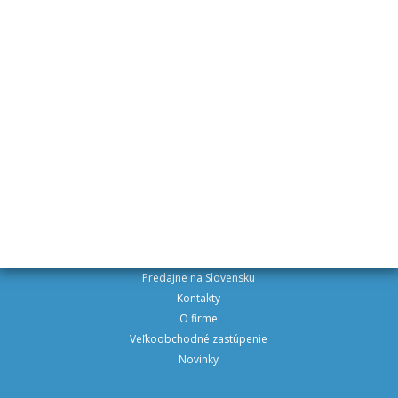
valníků, sklápěčů, skříní,
autopřepravníků, aj.
Na obou prodejnách se na Vás těšíme!!!
VŠETKO O NÁKUPE
Výhody pre registrovaných
Doprava a platby
Obchodné podmienky
Vrátenie tovaru a reklamácia
O SPOLOČNOSTI
Predajne na Slovensku
Kontakty
O firme
Veľkoobchodné zastúpenie
Novinky