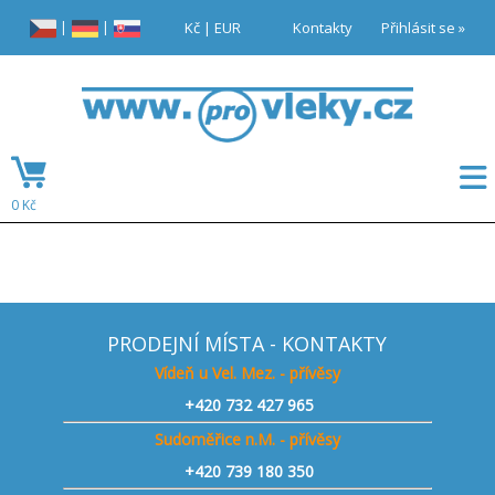
|
|
Kč
|
EUR
Kontakty
Přihlásit se »
0 Kč
PRODEJNÍ MÍSTA - KONTAKTY
Vídeň u Vel. Mez. - přívěsy
+420
732 427 965
Sudoměřice n.M. - přívěsy
+420
739 180 350