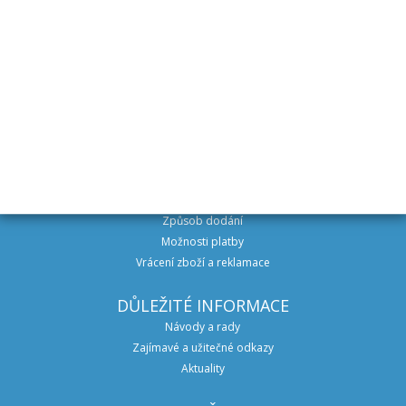
Expedice do 48 hodin v ČR i SR
VŠE O NÁKUPU
Obchodní podmínky
Způsob dodání
Možnosti platby
Vrácení zboží a reklamace
DŮLEŽITÉ INFORMACE
Návody a rady
Zajímavé a užitečné odkazy
Aktuality