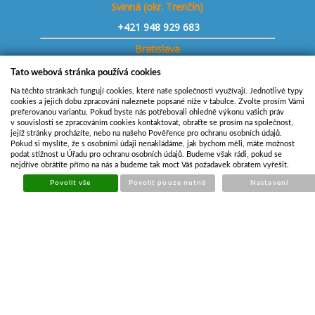
Svinná (okr. Trenčín)
+421
948 929 683
Bratislava
+421 903 727 130
Tato webová stránka používá cookies
Svitavy
Na těchto stránkách fungují cookies, které naše společnosti využívají. Jednotlivé typy
cookies a jejich dobu zpracování naleznete popsané níže v tabulce. Zvolte prosím Vámi
+420 724 205 179
preferovanou variantu. Pokud byste nás potřebovali ohledně výkonu vašich práv
v souvislosti se zpracováním cookies kontaktovat, obraťte se prosím na společnost,
Sklad Budišov - náhradní díly
jejíž stránky procházíte, nebo na našeho Pověřence pro ochranu osobních údajů.
Pokud si myslíte, že s osobními údaji nenakládáme, jak bychom měli, máte možnost
+420 773 881 594
podat stížnost u Úřadu pro ochranu osobních údajů. Budeme však rádi, pokud se
nejdříve obrátíte přímo na nás a budeme tak moct Váš požadavek obratem vyřešit.
Nové Dvory u K. Hory - přívěsy
Povolit vše
Povolit pouze nutné
Nastavení
+420 737 564 254
Drhovle u Písku - přívěsy
+420 727 845 806
Bystřice p. Host. - přívěsy
+420 739 776 956
Staňkovice u Žatce - přívěsy