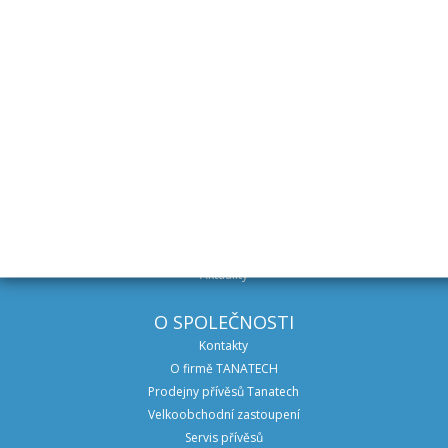
VŠE O NÁKUPU
Obchodní podmínky
Způsob dodání
Možnosti platby
Vrácení zboží a reklamace
DŮLEŽITÉ INFORMACE
Návody a rady
Zajímavé a užitečné odkazy
Aktuality
O SPOLEČNOSTI
Kontakty
O firmě TANATECH
Prodejny přívěsů Tanatech
Velkoobchodní zastoupení
Servis přívěsů