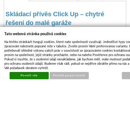
Skládací přívěs Click Up – chytré
řešení do malé garáže
Tato webová stránka používá cookies
Přívěs Trigano Click Up
je moderní
skládací přívěs
, který kombinuje
Na těchto stránkách fungují cookies, které naše společnosti využívají. Jednotlivé typy co
velkou ložnou plochu s extrémně kompaktním skladováním. Ideální
zpracování naleznete popsané níže v tabulce. Zvolte prosím Vámi preferovanou variantu.
řešení pro každého, kdo potřebuje
praktický přívěs na zahradu,
potřebovali ohledně výkonu vašich práv v souvislosti se zpracováním cookies kontaktovat
prosím na společnost, jejíž stránky procházíte, nebo na našeho Pověřence pro ochranu os
chatu nebo dovolenou
, ale nechce, aby mu celoročně zabíral místo.
Pokud si myslíte, že s osobními údaji nenakládáme, jak bychom měli, máte možnost podat
Díky chytrému mechanismu složíte přívěs během
2 minut
a uložíte jej
pro ochranu osobních údajů. Budeme však rádi, pokud se nejdříve obrátíte přímo na nás 
Váš požadavek obratem vyřešit.
na výšku
ke zdi v garáži, sklepě nebo přístřešku.
Proč si vybrat skládací přívěs Click Up?
Povolit vše
Povolit pouze nutné
Rychlé složení za 2 minuty – bez nářadí
Vertikální skladování – ideální do malé garáže
Velká ložná plocha 160 × 115 × 33 cm
Objem přes 600 litrů
Nosnost až 370 kg
Pevná konstrukce z galvanizované oceli
Stabilní podvozek a kvalitní náprava
Homologace pro silniční provoz