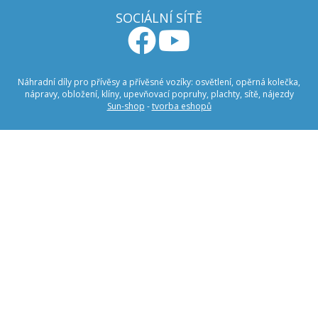
SOCIÁLNÍ SÍTĚ
Náhradní díly pro přívěsy a přívěsné vozíky: osvětlení, opěrná kolečka,
nápravy, obložení, klíny, upevňovací popruhy, plachty, sítě, nájezdy
Sun-shop
-
tvorba eshopů