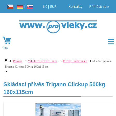
|
|
Kč
|
EUR
Kontakty
Přihlásit se »
0 Kč
Přívěsy
Valníkové přívěsy Lider
Přívěsy Lider řada P
Skládací přívěs
Trigano Clickup 500kg 160x115cm
Skládací přívěs Trigano Clickup 500kg
160x115cm