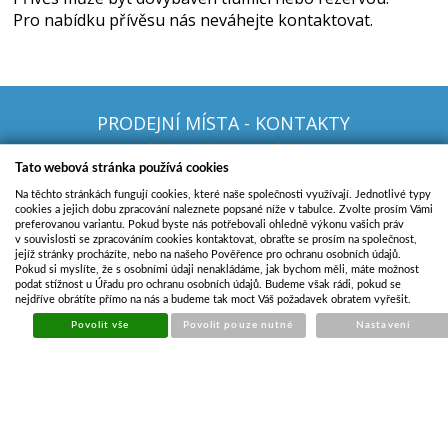
Pro nabídku přívěsu nás neváhejte kontaktovat.
PRODEJNÍ MÍSTA - KONTAKTY
Vídeň u Vel. Mez. - přívěsy
Tato webová stránka používá cookies
+420
732 427 965
Na těchto stránkách fungují cookies, které naše společnosti využívají. Jednotlivé typy
Sudoměřice n.M. - přívěsy
cookies a jejich dobu zpracování naleznete popsané níže v tabulce. Zvolte prosím Vámi
preferovanou variantu. Pokud byste nás potřebovali ohledně výkonu vašich práv
+420
739 180 350
v souvislosti se zpracováním cookies kontaktovat, obraťte se prosím na společnost,
jejíž stránky procházíte, nebo na našeho Pověřence pro ochranu osobních údajů.
Svinná (okr. Trenčín)
Pokud si myslíte, že s osobními údaji nenakládáme, jak bychom měli, máte možnost
podat stížnost u Úřadu pro ochranu osobních údajů. Budeme však rádi, pokud se
+421
948 929 683
nejdříve obrátíte přímo na nás a budeme tak moct Váš požadavek obratem vyřešit.
Bratislava
Povolit vše
Povolit pouze nutné
Nastavení
+421 903 727 130
Svitavy
+420 724 205 179