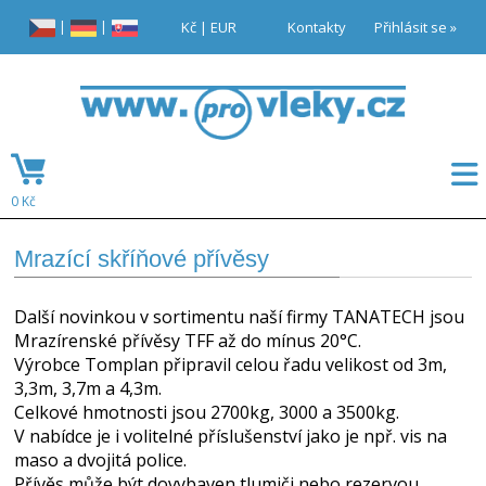
|
|
Kč
|
EUR
Kontakty
Přihlásit se »
0 Kč
Mrazící skříňové přívěsy
Další novinkou v sortimentu naší firmy TANATECH jsou
Mrazírenské přívěsy TFF až do mínus 20°C.
Výrobce Tomplan připravil celou řadu velikost od 3m,
3,3m, 3,7m a 4,3m.
Celkové hmotnosti jsou 2700kg, 3000 a 3500kg.
V nabídce je i volitelné příslušenství jako je npř. vis na
maso a dvojitá police.
Přívěs může být dovybaven tlumiči nebo rezervou.