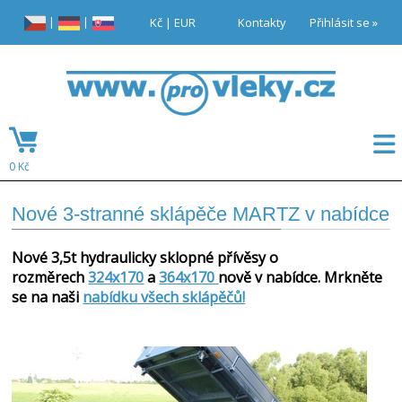
|
|
Kč
|
EUR
Kontakty
Přihlásit se »
0 Kč
Nové 3-stranné sklápěče MARTZ v nabídce
Nové 3,5t hydraulicky sklopné přívěsy o
rozměrech
324x170
a
364x170
nově v nabídce. Mrkněte
se na naši
nabídku všech sklápěčů!