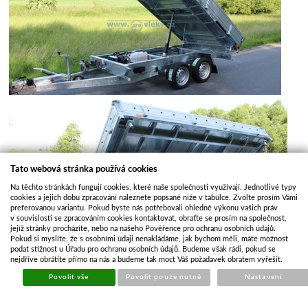
Tato webová stránka používá cookies
Na těchto stránkách fungují cookies, které naše společnosti využívají. Jednotlivé typy
cookies a jejich dobu zpracování naleznete popsané níže v tabulce. Zvolte prosím Vámi
preferovanou variantu. Pokud byste nás potřebovali ohledně výkonu vašich práv
v souvislosti se zpracováním cookies kontaktovat, obraťte se prosím na společnost,
jejíž stránky procházíte, nebo na našeho Pověřence pro ochranu osobních údajů.
Pokud si myslíte, že s osobními údaji nenakládáme, jak bychom měli, máte možnost
podat stížnost u Úřadu pro ochranu osobních údajů. Budeme však rádi, pokud se
nejdříve obrátíte přímo na nás a budeme tak moct Váš požadavek obratem vyřešit.
Povolit vše
Povolit pouze nutné
Nastavení
PRODEJNÍ MÍSTA - KONTAKTY