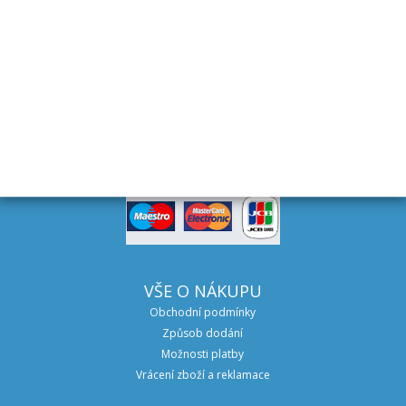
DOPRAVA
Expedice do 48 hodin v ČR i SR
VŠE O NÁKUPU
Obchodní podmínky
Způsob dodání
Možnosti platby
Vrácení zboží a reklamace