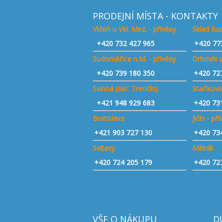
PRODEJNÍ MÍSTA - KONTAKTY
Vídeň u Vel. Mez. - přívěsy
Sklad Bud
+420
732 427 965
+420 77
Sudoměřice n.M. - přívěsy
Drhovle u
+420
739 180 350
+420 72
Svinná (okr. Trenčín)
Staňkovic
+421
948 929 683
+420 73
Bratislava
Jičín - př
+421 903 727 130
+420 73
Svitavy
Mělník
+420 724 205 179
+420 72
VŠE O NÁKUPU
D