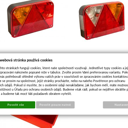
) PLASTOVÉ BOXY
 webová stránka používá cookies
ejvíce do dílny se hodí plastové stohovatelné boxy a příruční
hto stránkách fungují cookies, které naše společnosti využívají. Jednotlivé typy cookies a je
zpracování naleznete popsané níže v tabulce. Zvolte prosím Vámi preferovanou variantu. Po
ategorii
boxy do dílny a pro domácnost.
 nás potřebovali ohledně výkonu vašich práv v souvislosti se zpracováním cookies kontaktova
e se prosím na společnost, jejíž stránky procházíte, nebo na našeho Pověřence pro ochranu
ích údajů. Pokud si myslíte, že s osobními údaji nenakládáme, jak bychom měli, máte možnos
stížnost u Úřadu pro ochranu osobních údajů. Budeme však rádi, pokud se nejdříve obrátíte 
s a budeme tak moct Váš požadavek obratem vyřešit.
Povolit vše
Povolit pouze nutné
Nastave