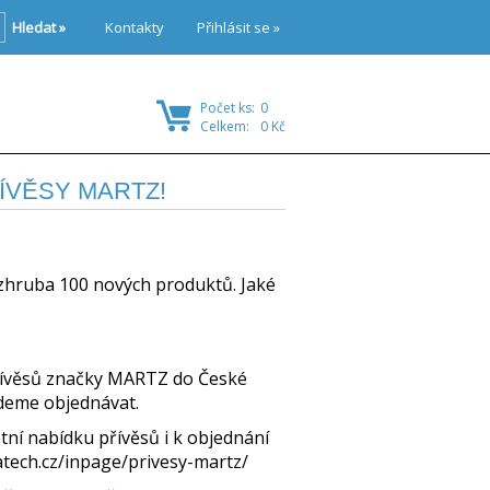
Hledat »
Kontakty
Přihlásit se »
Počet ks:
0
Celkem:
0 Kč
PŘÍVĚSY MARTZ!
 zhruba 100 nových produktů. Jaké
přívěsů značky MARTZ do České
udeme objednávat.
ní nabídku přívěsů i k objednání
atech.cz/inpage/privesy-martz/