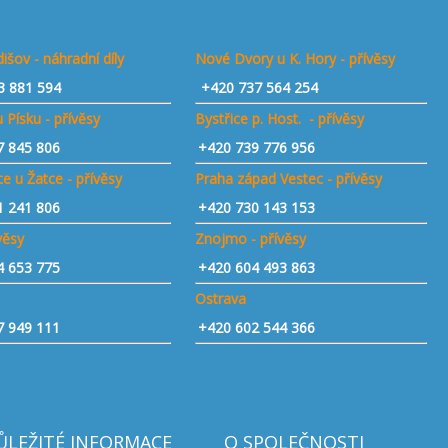
išov - náhradní díly
Nové Dvory u K. Hory - přívěsy
3 881 594
+420 737 564 254
 Písku - přívěsy
Bystřice p. Host. - přívěsy
7 845 806
+420 739 776 956
e u Žatce - přívěsy
Praha západ Vestec - přívěsy
1 241 806
+420 730 143 153
ívěsy
Znojmo - přívěsy
4 653 775
+420 604 493 863
Ostrava
7 949 111
+420 602 544 366
ŮLEŽITÉ INFORMACE
O SPOLEČNOSTI