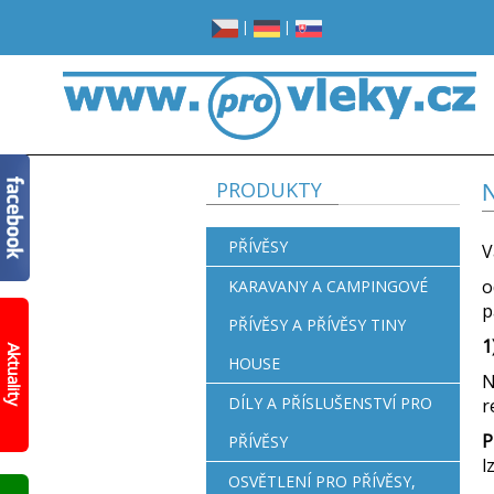
|
|
PRODUKTY
N
PŘÍVĚSY
V
o
KARAVANY A CAMPINGOVÉ
p
PŘÍVĚSY A PŘÍVĚSY TINY
Žádné
1
místo
Aktuality
HOUSE
v
N
garáži?
Opravdu
DÍLY A PŘÍSLUŠENSTVÍ PRO
r
žádné?
P
PŘÍVĚSY
Prohlédněte
l
si
OSVĚTLENÍ PRO PŘÍVĚSY,
nový