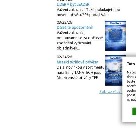
LIDER = být LEADER
Vážení zákazníci! Také pokukujete po
novém přívěsu? Připadají Vám…
03/23/26
Důležité upozornění!
Vážení zákazníci,
omlouváme se za dočasné
zpoždění vyřizování
objednávek…
02/24/26
3
Mrazící skříňové přívěsy
Tato
Další novinkou v sortimentu
N
naší firmy TANATECH jsou
Na těc
Mrazírenské přívěsy TFF…
dobu 
k
byste
obraťt
osobn
Zobraz všechny
podat 
na ná