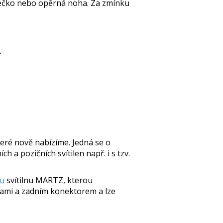
olečko nebo opěrná noha. Za zmínku
teré nově nabízíme. Jedná se o
h a pozičních svítilen např. i s tzv.
u
svítilnu MARTZ, kterou
vkami a zadním konektorem a lze