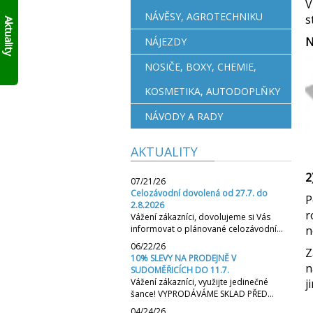
V
AKTUÁLNĚ
skládací
NÁVĚSY, AGROTECHNIKU
s
10%
francouzský
Aktuality
přívěs
SLEVY
N
NÁJEZDY
Click
NA
Up!
!!
SKLADOVÉ
NOSIČE, BOXY, CHEMIE,
PŘÍVĚSY
V
KOSMETIKA, AUTODOPLŇKY
SUDOMĚŘICÍCH
PŘÍMO
NÁVODY A RADY
S
ODBĚREM
AKTUALITY
ZDE
.
PLATÍ
2
DO
07/21/26
VYPRODÁNÍ
Celozávodní dovolená od 27.7. do
P
ZASOB!!!
2.8.2026
r
Vážení zákazníci, dovolujeme si Vás
KONTAKTUJTE
informovat o plánované celozávodní…
n
SE
O
06/22/26
Z
MODELECH
10% SLEVY NA PRODEJNĚ V
n
SUDOMĚŘICÍCH DO 11.7.
PŘÍMO
Vážení zákazníci, využijte jedinečné
j
NA
šance! VYPRODÁVÁME SKLAD PŘED…
PRODEJNĚ!
04/24/26