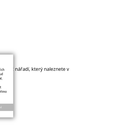
 nosič nářadí, který naleznete v
jich
kud
t,
t
přímo
ní