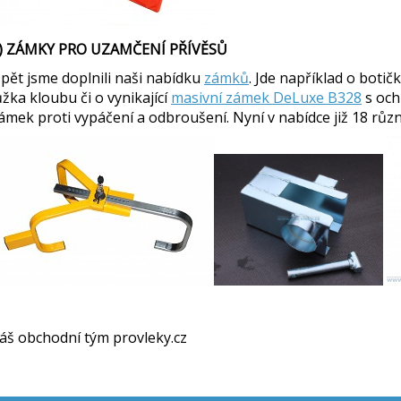
) ZÁMKY PRO UZAMČENÍ PŘÍVĚSŮ
pět jsme doplnili naši nabídku
zámků
. Jde například o boti
ůžka kloubu či o vynikající
masivní zámek DeLuxe B328
s och
ámek proti vypáčení a odbroušení. Nyní v nabídce již 18 růz
áš obchodní tým provleky.cz