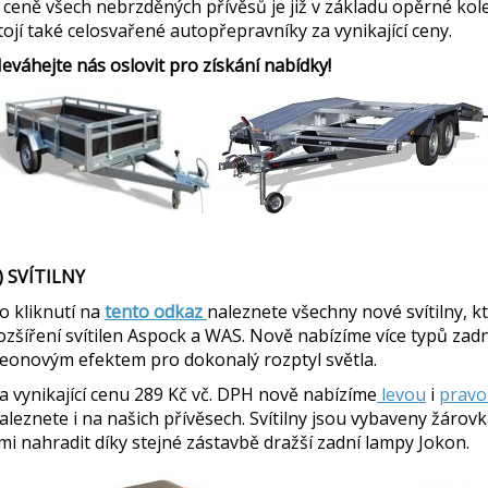
 ceně všech nebrzděných přívěsů je již v základu opěrné k
tojí také celosvařené autopřepravníky za vynikající ceny.
eváhejte nás oslovit pro získání nabídky!
) SVÍTILNY
o kliknutí na
tento odkaz
naleznete všechny nové svítilny, k
ozšíření svítilen Aspock a WAS. Nově nabízíme více typů zadníc
eonovým efektem pro dokonalý rozptyl světla.
a vynikající cenu 289 Kč vč. DPH nově nabízíme
levou
i
pravo
aleznete i na našich přívěsech. Svítilny jsou vybaveny žáro
imi nahradit díky stejné zástavbě dražší zadní lampy Jokon.