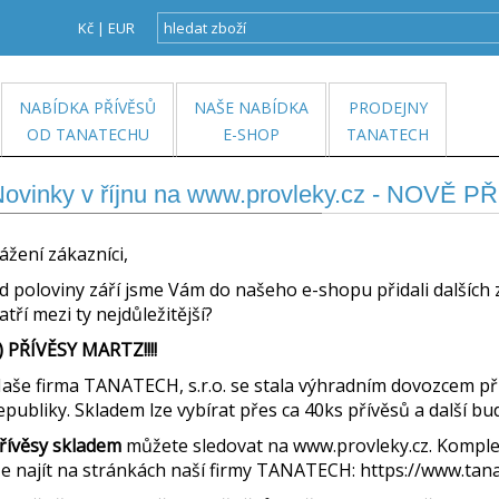
Kč
|
EUR
NABÍDKA PŘÍVĚSŮ
NAŠE NABÍDKA
PRODEJNY
OD TANATECHU
E-SHOP
TANATECH
ovinky v říjnu na www.provleky.cz - NOVĚ 
ážení zákazníci,
d poloviny září jsme Vám do našeho e-shopu přidali dalších
atří mezi ty nejdůležitější?
) PŘÍVĚSY MARTZ!!!!
aše firma TANATECH, s.r.o. se stala výhradním dovozcem 
epubliky. Skladem lze vybírat přes ca 40ks přívěsů a další b
řívěsy skladem
můžete sledovat na www.provleky.cz. Komplet
ze najít na stránkách naší firmy TANATECH: https://www.tan