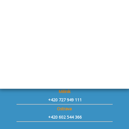
Bystřice p. Host. - přívěsy
+420 739 776 956
Staňkovice u Žatce - přívěsy
+420 731 241 806
Praha západ Vestec - přívěsy
+420 730 143 153
Jičín - přívěsy
+420 734 653 775
Znojmo - přívěsy
+420 604 493 863
Mělník
+420 727 949 111
Ostrava
+420 602 544 366