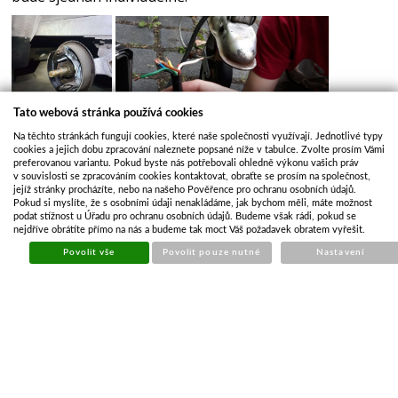
Tato webová stránka používá cookies
Na těchto stránkách fungují cookies, které naše společnosti využívají. Jednotlivé typy
cookies a jejich dobu zpracování naleznete popsané níže v tabulce. Zvolte prosím Vámi
Servis Vídeň
preferovanou variantu. Pokud byste nás potřebovali ohledně výkonu vašich práv
v souvislosti se zpracováním cookies kontaktovat, obraťte se prosím na společnost,
jejíž stránky procházíte, nebo na našeho Pověřence pro ochranu osobních údajů.
Adresa:
Tanatech - prodejna přívěsů, Vídeň 154 u
Pokud si myslíte, že s osobními údaji nenakládáme, jak bychom měli, máte možnost
Velkého Meziříčí, 59401 Velké Meziříčí
Mapa zde
podat stížnost u Úřadu pro ochranu osobních údajů. Budeme však rádi, pokud se
nejdříve obrátíte přímo na nás a budeme tak moct Váš požadavek obratem vyřešit.
Kontakt:
pan Jiří Osoba tel: +420 731 733 860
Povolit vše
Povolit pouze nutné
Nastavení
email: osoba@tanatech.cz
paní Tereza Volfová tel:
+420 734 113 100 email: volfova@tanatech.cz
Otevírací doba:
Po - Pá: 8:00-12:00 13:00-16:00 So: 8:00 -
10:00
* na servis je nutno se předem objednat, datum opravy
bude sjednán individuelně dle kapacity