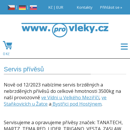
|
|
Kč
|
EUR
Kontakty
Přihlásit se »
0 Kč
Servis přívěsů
Nově od 12/2023 nabízíme s
ervis brzděných a
nebrzděných přívěsů do celkové hmotnosti 3500kg na
naší provozovně
ve Vídni u Velkého Meziříčí
,
ve
Staňkovicích u Žatce
a
Bystřici pod Hostýnem
.
Servisujeme a opravujeme přívěsy značek:
TANATECH,
MARTZ, TEMA RED, LIDER, TRIGANO, VESTA, ZASLAW,