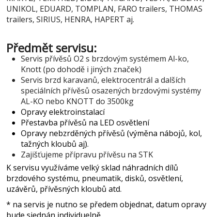
UNIKOL, EDUARD, TOMPLAN, FARO trailers, THOMAS
trailers, SIRIUS, HENRA, HAPERT aj.
Předmět servisu:
Servis přívěsů O2 s brzdovým systémem Al-ko,
Knott (po dohodě i jiných značek)
Servis brzd karavanů, elektrocentrál a dalších
speciálních přívěsů osazených brzdovými systémy
AL-KO nebo KNOTT do 3500kg
Opravy elektroinstalací
Přestavba přívěsů na LED osvětlení
Opravy nebzrděných přívěsů (výměna nábojů, kol,
tažných kloubů aj).
Zajišťujeme přípravu přívěsu na STK
K servisu využíváme velký sklad náhradních dílů
brzdového systému, pneumatik, disků, osvětlení,
uzávěrů, přívěsných kloubů atd.
* na servis je nutno se předem objednat, datum opravy
bude sjednán individuelně.