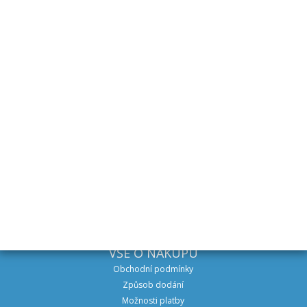
Ostrava
+420 602 544 366
DOPRAVA
Expedice do 48 hodin v ČR i SR
VŠE O NÁKUPU
Obchodní podmínky
Způsob dodání
Možnosti platby