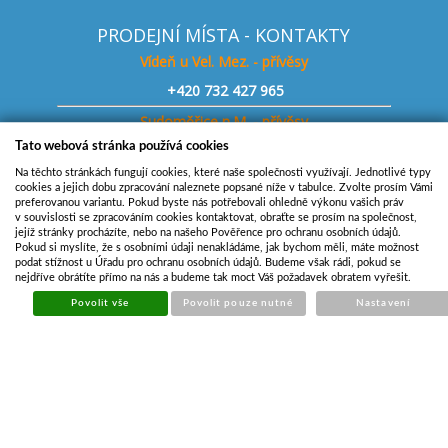
PRODEJNÍ MÍSTA - KONTAKTY
Vídeň u Vel. Mez. - přívěsy
+420
732 427 965
Sudoměřice n.M. - přívěsy
Tato webová stránka používá cookies
+420
739 180 350
Na těchto stránkách fungují cookies, které naše společnosti využívají. Jednotlivé typy
Svinná (okr. Trenčín)
cookies a jejich dobu zpracování naleznete popsané níže v tabulce. Zvolte prosím Vámi
preferovanou variantu. Pokud byste nás potřebovali ohledně výkonu vašich práv
+421
948 929 683
v souvislosti se zpracováním cookies kontaktovat, obraťte se prosím na společnost,
jejíž stránky procházíte, nebo na našeho Pověřence pro ochranu osobních údajů.
Bratislava
Pokud si myslíte, že s osobními údaji nenakládáme, jak bychom měli, máte možnost
podat stížnost u Úřadu pro ochranu osobních údajů. Budeme však rádi, pokud se
+421 903 727 130
nejdříve obrátíte přímo na nás a budeme tak moct Váš požadavek obratem vyřešit.
Svitavy
Povolit vše
Povolit pouze nutné
Nastavení
+420 724 205 179
Sklad Budišov - náhradní díly
+420 773 881 594
Nové Dvory u K. Hory - přívěsy