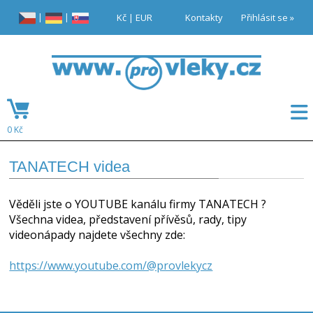
|
|
Kč
|
EUR
Kontakty
Přihlásit se »
0 Kč
TANATECH videa
Věděli jste o YOUTUBE kanálu firmy TANATECH ?
Všechna videa, představení přívěsů, rady, tipy
videonápady najdete všechny zde:
https://www.youtube.com/@provlekycz