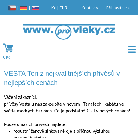
|
|
Kč
|
EUR
Kontakty
Přihlásit se »
0 Kč
VESTA Ten z nejkvalitnějších přívěsů v
nejlepších cenách
Vážení zákazníci,
přívěsy Vesta u nás zakoupíte v novém "Tanatech" kabátu ve
světle modrých barvách. Co je podstatnější - i v nových cenách!
Pouze u našich přívěsů najdete:
robustní žárově zinkované oje s příčnou výztuhou