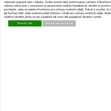
naleznete popsané níže v tabulce. Zvolte prosím Vámi preferovanou variantu. Pokud byst
výkonu vašich práv v souvislosti se zpracováním cookies kontaktovat, obraťte se prosím n
procházíte, nebo na našeho Pověřence pro ochranu osobních údajů. Pokud si myslíte, že 
jak bychom měli, máte možnost podat stížnost u Úřadu pro ochranu osobních údajů. Bude
nejdříve obrátíte přímo na nás a budeme tak moct Váš požadavek obratem vyřešit.
Povolit vše
Povolit pouze nutné