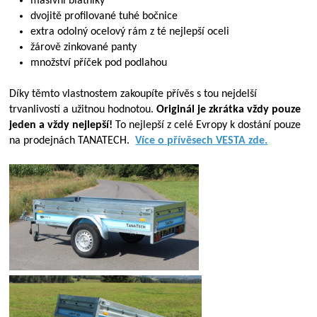
masivní blatníky
dvojitě profilované tuhé bočnice
extra odolný ocelový rám z té nejlepší oceli
žárově zinkované panty
množství příček pod podlahou
Díky těmto vlastnostem zakoupíte přívěs s tou nejdelší
trvanlivostí a užitnou hodnotou.
Originál je zkrátka vždy pouze
jeden a vždy nejlepší!
To nejlepší z celé Evropy k dostání pouze
na prodejnách TANATECH.
Více o přívěsech VESTA zde.