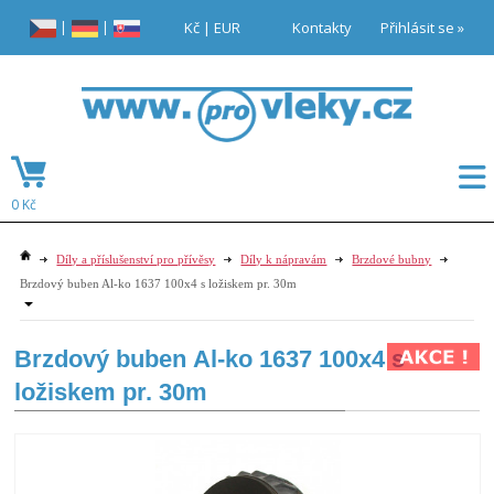
|
|
Kč
|
EUR
Kontakty
Přihlásit se »
0 Kč
Díly a příslušenství pro přívěsy
Díly k nápravám
Brzdové bubny
Brzdový buben Al-ko 1637 100x4 s ložiskem pr. 30m
Brzdový buben Al-ko 1637 100x4 s
ložiskem pr. 30m