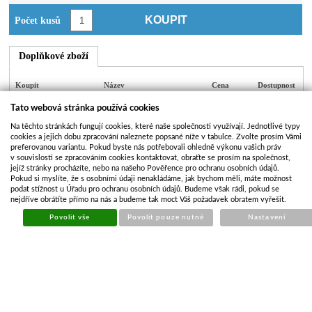
KOUPIT
Počet kusů
Doplňkové zboží
Koupit
Název
Cena
Dostupnost
Tato webová stránka používá cookies
Brzdové
Na těchto stránkách fungují cookies, které naše společnosti využívají. Jednotlivé typy
čelisti Al-ko /
cookies a jejich dobu zpracování naleznete popsané níže v tabulce. Zvolte prosím Vámi
1 náprava;
2 488,61 Kč
Na dotaz
?
preferovanou variantu. Pokud byste nás potřebovali ohledně výkonu vašich práv
v souvislosti se zpracováním cookies kontaktovat, obraťte se prosím na společnost,
Al-ko 1637 -
jejíž stránky procházíte, nebo na našeho Pověřence pro ochranu osobních údajů.
malá sada
Pokud si myslíte, že s osobními údaji nenakládáme, jak bychom měli, máte možnost
podat stížnost u Úřadu pro ochranu osobních údajů. Budeme však rádi, pokud se
nejdříve obrátíte přímo na nás a budeme tak moct Váš požadavek obratem vyřešit.
Sada
Povolit vše
Povolit pouze nutné
Nastavení
brzdových
čelistí pro Al-
1 120,44 Kč
Skladem
ko 1637
(160x35)
malá