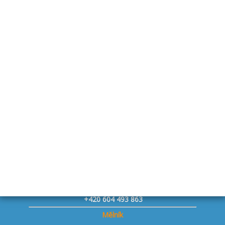
Nové Dvory u K. Hory - přívěsy
+420 737 564 254
Drhovle u Písku - přívěsy
+420 727 845 806
Bystřice p. Host. - přívěsy
+420 739 776 956
Staňkovice u Žatce - přívěsy
+420 731 241 806
Praha západ Vestec - přívěsy
+420 730 143 153
Jičín - přívěsy
+420 734 653 775
Znojmo - přívěsy
+420 604 493 863
Mělník