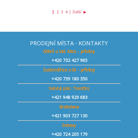
1
2
3
4
|
Další
▶
PRODEJNÍ MÍSTA - KONTAKTY
Vídeň u Vel. Mez. - přívěsy
+420
732 427 965
Sudoměřice n.M. - přívěsy
+420
739 180 350
Svinná (okr. Trenčín)
+421
948 929 683
Bratislava
+421 903 727 130
Svitavy
+420 724 205 179