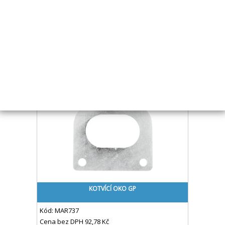
KOTVÍCÍ OKO 90X30MM TŘMENOVÉ NEREZ 800DAN
Kód:
KOT035
Cena bez DPH
126,80 Kč
Cena s DPH
153,43 Kč
Skladem
Koupit
KOTVÍCÍ OKO GP
Kód:
MAR737
Cena bez DPH
92,78 Kč