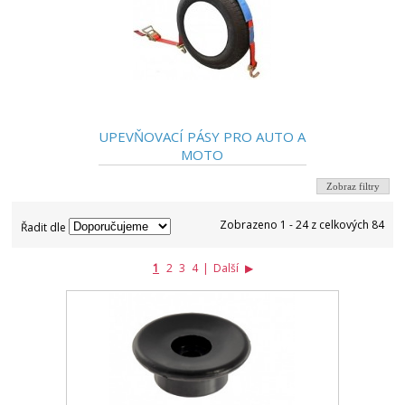
UPEVŇOVACÍ PÁSY PRO AUTO A
MOTO
Zobraz filtry
Zobrazeno 1 - 24 z celkových 84
Řadit dle
1
2
3
4
|
Další
▶