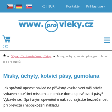
|
|
Kč
|
EUR
Kontakty
Přihlásit se »
0 Kč
Díly a příslušenství pro přívěsy
Misky, úchyty, kotvící pásy, gumolana
(84 produktů)
Misky, úchyty, kotvící pásy, gumolana
Jak správně upevnit náklad na přívěsný vozík? Není Váš přívěs
vybaven kotvícími miskami a nemáte doma upevňovací pásy?
Vybavte se... Správným upevněním nákladu zajistíte bezpečenost
při převozu i nepoškození nákladu.