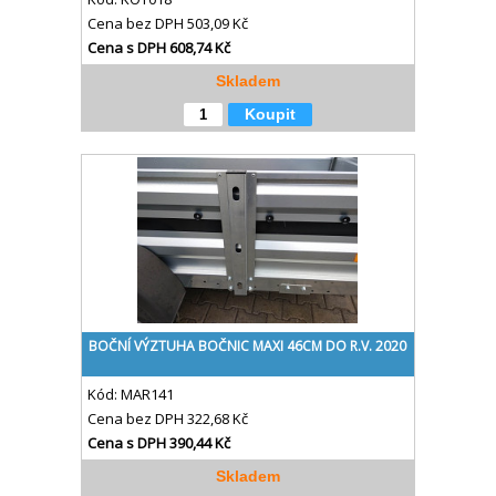
Cena bez DPH
503,09 Kč
Cena s DPH
608,74 Kč
Skladem
Koupit
BOČNÍ VÝZTUHA BOČNIC MAXI 46CM DO R.V. 2020
Kód:
MAR141
Cena bez DPH
322,68 Kč
Cena s DPH
390,44 Kč
Skladem