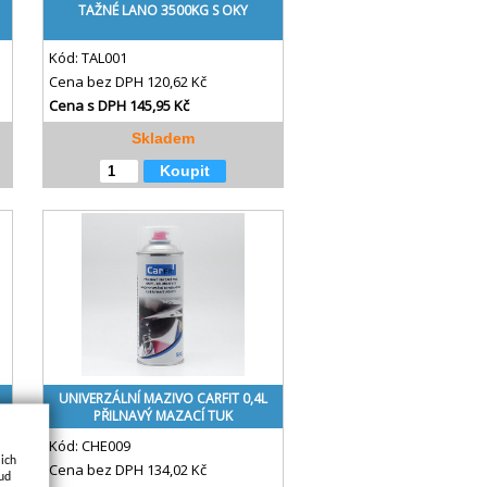
TAŽNÉ LANO 3500KG S OKY
Kód:
TAL001
Cena bez DPH
120,62 Kč
Cena s DPH
145,95 Kč
Skladem
Koupit
UNIVERZÁLNÍ MAZIVO CARFIT 0,4L
PŘILNAVÝ MAZACÍ TUK
Kód:
CHE009
jich
Cena bez DPH
134,02 Kč
kud