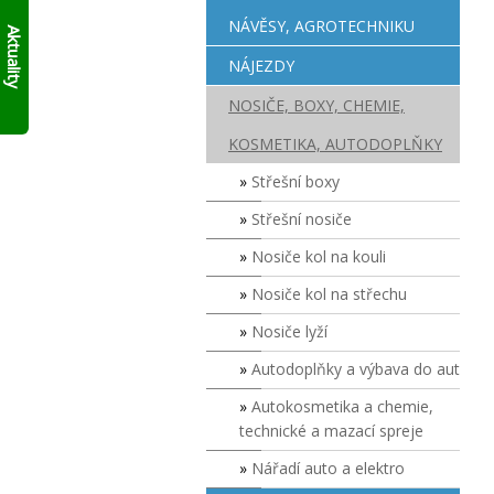
AKTUÁLNĚ
skládací
NÁVĚSY, AGROTECHNIKU
10%
francouzský
Aktuality
přívěs
SLEVY
NÁJEZDY
Click
NA
Up!
!!
SKLADOVÉ
NOSIČE, BOXY, CHEMIE,
PŘÍVĚSY
V
KOSMETIKA, AUTODOPLŇKY
SUDOMĚŘICÍCH
PŘÍMO
Střešní boxy
S
ODBĚREM
Střešní nosiče
ZDE
.
Nosiče kol na kouli
PLATÍ
DO
Nosiče kol na střechu
VYPRODÁNÍ
ZASOB!!!
Nosiče lyží
KONTAKTUJTE
SE
Autodoplňky a výbava do aut
O
Autokosmetika a chemie,
MODELECH
PŘÍMO
technické a mazací spreje
NA
Nářadí auto a elektro
PRODEJNĚ!