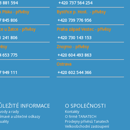
3 881 594
+420 737 564 254
 Písku - přívěsy
Bystřice p. Host. - přívěsy
7 845 806
+420 739 776 956
e u Žatce - přívěsy
Praha západ Vestec - přívěsy
1 241 806
+420 730 143 153
ívěsy
Znojmo - přívěsy
4 653 775
+420 604 493 863
Ostrava
7 949 111
+420 602 544 366
ŮLEŽITÉ INFORMACE
O SPOLEČNOSTI
vody a rady
Kontakty
ímavé a užitečné odkazy
O firmě TANATECH
uality
Prodejny přívěsů Tanatech
Velkoobchodní zastoupení