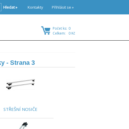
Hledat »
Kontakty
Přihlásit se »
Počet ks:
0
Celkem:
0 Kč
ky
- Strana 3
STŘEŠNÍ NOSIČE