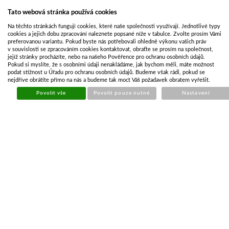
Tato webová stránka používá cookies
Na těchto stránkách fungují cookies, které naše společnosti využívají. Jednotlivé typy
cookies a jejich dobu zpracování naleznete popsané níže v tabulce. Zvolte prosím Vámi
preferovanou variantu. Pokud byste nás potřebovali ohledně výkonu vašich práv
v souvislosti se zpracováním cookies kontaktovat, obraťte se prosím na společnost,
jejíž stránky procházíte, nebo na našeho Pověřence pro ochranu osobních údajů.
Pokud si myslíte, že s osobními údaji nenakládáme, jak bychom měli, máte možnost
podat stížnost u Úřadu pro ochranu osobních údajů. Budeme však rádi, pokud se
nejdříve obrátíte přímo na nás a budeme tak moct Váš požadavek obratem vyřešit.
AKČNÍ NABÍDKA PŘÍVĚSŮ
Povolit vše
Povolit pouze nutné
Nastavení
PŘÍVĚSY S PLACHTOU