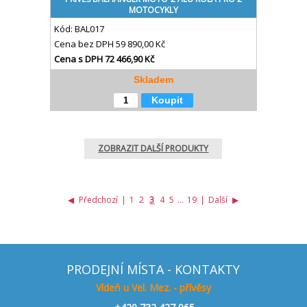
MOTOCYKLY
Kód:
BAL017
Cena bez DPH
59 890,00 Kč
Cena s DPH
72 466,90 Kč
Skladem
Koupit
ZOBRAZIT DALŠÍ PRODUKTY
◀
Předchozí
|
1
2
3
4
5
...
19
|
Další
▶
PRODEJNÍ MÍSTA - KONTAKTY
Vídeň u Vel. Mez. - přívěsy