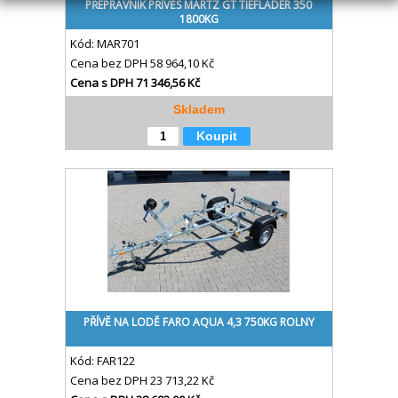
PŘEPRAVNÍK PŘÍVĚS MARTZ GT TIEFLADER 350
1800KG
Kód:
MAR701
Cena bez DPH
58 964,10 Kč
Cena s DPH
71 346,56 Kč
Skladem
Koupit
PŘÍVĚ NA LODĚ FARO AQUA 4,3 750KG ROLNY
Kód:
FAR122
Cena bez DPH
23 713,22 Kč