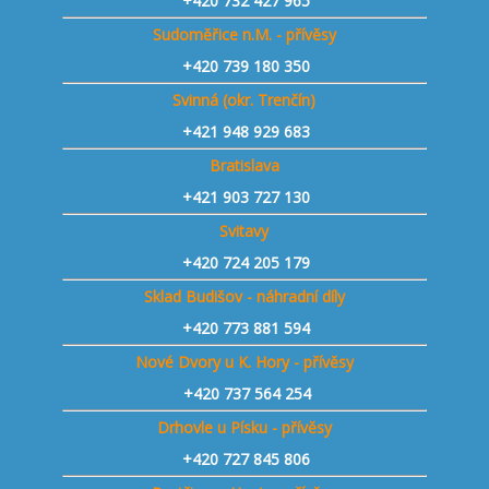
+420
732 427 965
Sudoměřice n.M. - přívěsy
+420
739 180 350
Svinná (okr. Trenčín)
+421
948 929 683
Bratislava
+421 903 727 130
Svitavy
+420 724 205 179
Sklad Budišov - náhradní díly
+420 773 881 594
Nové Dvory u K. Hory - přívěsy
+420 737 564 254
Drhovle u Písku - přívěsy
+420 727 845 806