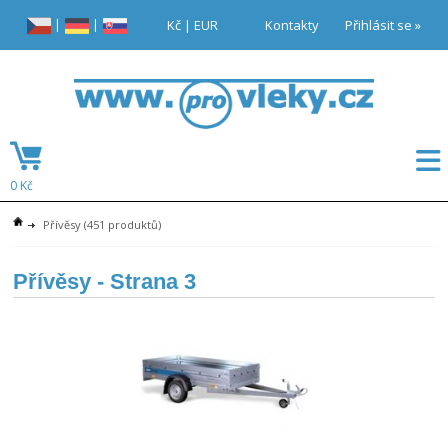
|
|
Kč
|
EUR
Kontakty
Přihlásit se »
0 Kč
Přívěsy
(451 produktů)
Přívěsy
- Strana 3