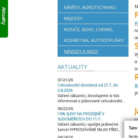
AKTUÁLNĚ
skládací
N
NÁVĚSY, AGROTECHNIKU
10%
francouzský
Aktuality
přívěs
SLEVY
NÁJEZDY
Click
NA
P
Up!
!!
SKLADOVÉ
NOSIČE, BOXY, CHEMIE,
n
PŘÍVĚSY
u
V
KOSMETIKA, AUTODOPLŇKY
SUDOMĚŘICÍCH
PŘÍMO
NÁVODY A RADY
V
S
ODBĚREM
o
AKTUALITY
ZDE
.
o
PLATÍ
DO
07/21/26
VYPRODÁNÍ
Celozávodní dovolená od 27.7. do
R
ZASOB!!!
2.8.2026
j
Vážení zákazníci, dovolujeme si Vás
KONTAKTUJTE
informovat o plánované celozávodní…
SE
O
J
06/22/26
MODELECH
10% SLEVY NA PRODEJNĚ V
SUDOMĚŘICÍCH DO 11.7.
U
PŘÍMO
Vážení zákazníci, využijte jedinečné
NA
h
Tato
šance! VYPRODÁVÁME SKLAD PŘED…
PRODEJNĚ!
P
04/24/26
Na těc