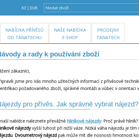
Kč
|
EUR
NABÍDKA PŘÍVĚSŮ
NAŠE NABÍDKA
PRODEJNY
OD TANATECHU
E-SHOP
TANATECH
ávody a rady k používání zboží
ážení zákazníci,
řipravili jsme pro Vás mnoho užitečných informací z přívěsové tech
dentifikaci požadovaného zboží, správné montáži a vůbec v orientaci v
ájezdy pro přívěs. Jak správně vybrat nájezd?
 naší nabídce naleznete převážně
hliníkové nájezdy
. Proč právě hliník
liníkové nájezdy
vyšší tuhost při nižší váze. Nízká váha nájezdu je tím v
ájezdu
.
Dvoumetrový nájezd
pak může mít dle nosnosti hmotnost ko