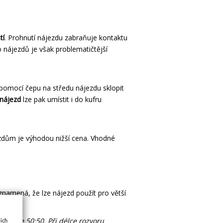
tí
. Prohnutí nájezdu zabraňuje kontaktu
 nájezdů je však problematičtější
pomocí čepu na středu nájezdu sklopit
nájezd
lze pak umístit i do kufru
ezdům je výhodou nižší cena. Vhodné
znamená, že lze nájezd použít pro větší
ravy je 50:50. Při délce rozvoru
jich