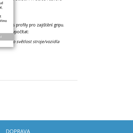
kud
t,
t
přímo
ebo s profily pro zajištění gripu.
 pak vypočítat:
ní
ako světlost stroje/vozidla
DOPRAVA