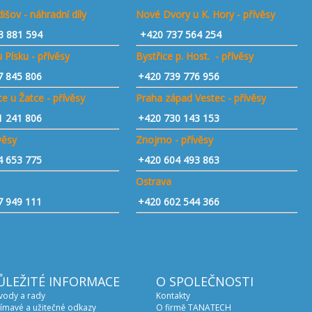
išov - náhradní díly
Nové Dvory u K. Hory - přívěsy
3 881 594
+420 737 564 254
 Písku - přívěsy
Bystřice p. Host. - přívěsy
7 845 806
+420 739 776 956
e u Žatce - přívěsy
Praha západ Vestec - přívěsy
1 241 806
+420 730 143 153
ívěsy
Znojmo - přívěsy
4 653 775
+420 604 493 863
Ostrava
7 949 111
+420 602 544 366
ŮLEŽITÉ INFORMACE
O SPOLEČNOSTI
vody a rady
Kontakty
ímavé a užitečné odkazy
O firmě TANATECH