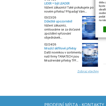
dobu 
LIDER = být LEADER
t
byste
Vážení zákazníci! Také pokukujete po
obraťt
novém přívěsu? Připadají Vám…
osobn
podat 
03/23/26
D
na ná
Důležité upozornění!
O
Vážení zákazníci,
omlouváme se za dočasné
N
zpoždění vyřizování
objednávek…
02/24/26
Mrazící skříňové přívěsy
Další novinkou v sortimentu
naší firmy TANATECH jsou
Mrazírenské přívěsy TFF…
Zobraz všechny
PRODEJNÍ MÍSTA - KONTAKTY