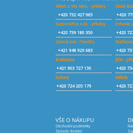
Vídeň u Vel. Mez. - přívěsy
Sklad Bud
+420
732 427 965
+420 77
Sudoměřice n.M. - přívěsy
Drhovle u
+420
739 180 350
+420 72
Svinná (okr. Trenčín)
Staňkovic
+421
948 929 683
+420 73
Bratislava
Jičín - př
+421 903 727 130
+420 73
Svitavy
Mělník
+420 724 205 179
+420 72
VŠE O NÁKUPU
D
Obchodní podmínky
Ná
Způsob dodání
Zaj