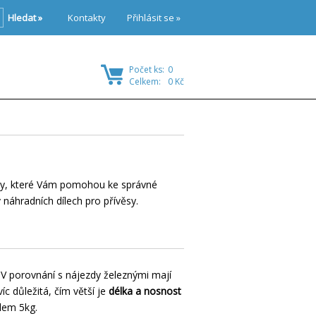
Hledat »
Kontakty
Přihlásit se »
Počet ks:
0
Celkem:
0 Kč
niky, které Vám pomohou ke správné
 náhradních dílech pro přívěsy.
? V porovnání s nájezdy železnými mají
íc důležitá, čím větší je
délka a nosnost
lem 5kg.