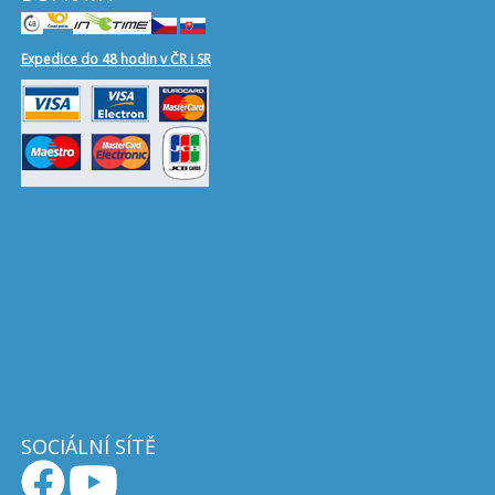
Expedice do 48 hodin v ČR i SR
SOCIÁLNÍ SÍTĚ