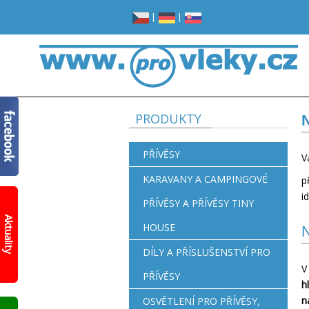
|
|
PRODUKTY
N
PŘÍVĚSY
V
KARAVANY A CAMPINGOVÉ
p
i
PŘÍVĚSY A PŘÍVĚSY TINY
Žádné
místo
Aktuality
HOUSE
v
N
garáži?
Opravdu
DÍLY A PŘÍSLUŠENSTVÍ PRO
žádné?
V
PŘÍVĚSY
Prohlédněte
h
si
n
OSVĚTLENÍ PRO PŘÍVĚSY,
nový