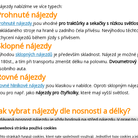
ájezdy nabízíme ve více typech:
Prohnuté nájezdy
rohnuté nájezdy
jsou vhodné
pro traktůrky a sekačky s nízkou světlos
akládaného stroje na hraně u zadního čela přívěsu. Nevýhodou těchto
chycení nájezdů během jízdy s přívěsem.
Sklopné nájezdy
ýhodou
sklopných nájezdů
je především skladnost. Nájezd je možné 
 180st., a tím při transportu zmenšit délku na polovinu.
Dvoumetrový 
sobního auta.
Rovné nájezdy
ovné hliníkové nájezdy
jsou klasikou v nabídce. Oproti sklopným náj
sou pro např. jako
nájezdy pro čtyřkolky
, které mají vyšší světlost.
ak vybrat nájezdy dle nosnosti a délky?
dávaná nosnost nájezdu je vždy bodová na střed nájezdu. V praxi to 
motnost stroje než součet nosnosti nájezdu.
 webová stránka používá cookies
říklad: traktor váží 600 kg. Předpokládáme, že rozložení váhy na náp
hto stránkách fungují cookies, které naše společnosti využívají. Jednotlivé typy cookies a je