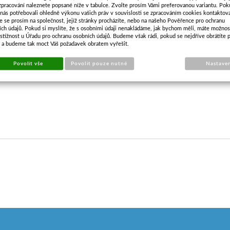
zpracování naleznete popsané níže v tabulce. Zvolte prosím Vámi preferovanou variantu. Po
raktoru 2 metry mohu použít
nájezdy
s nosností 400kg.
 nás potřebovali ohledně výkonu vašich práv v souvislosti se zpracováním cookies kontaktova
e se prosím na společnost, jejíž stránky procházíte, nebo na našeho Pověřence pro ochranu
ích údajů. Pokud si myslíte, že s osobními údaji nenakládáme, jak bychom měli, máte možnos
stížnost u Úřadu pro ochranu osobních údajů. Budeme však rádi, pokud se nejdříve obrátíte 
louhé nájezdy snižují úhel nájezdu. Všechny nájezdy jsou perforované n
s a budeme tak moct Váš požadavek obratem vyřešit.
becně doporučený maximální sklon nájezdu je 30%. Délku nájezdu lze
Povolit vše
Povolit pouze nutné
Nastave
ájezdová výška / 30% = Délka nájezdu * pozor na specifika j