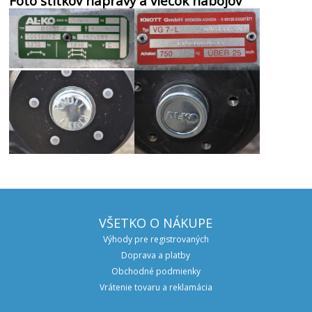
Foto
štítkov
nápravy
a
viečok
nábojov
VŠETKO O NÁKUPE
Výhody pre registrovaných
Doprava a platby
Obchodné podmienky
Vrátenie tovaru a reklamácia