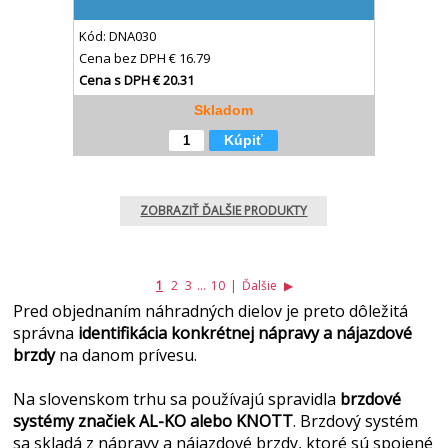
Kód:
DNA030
Cena bez DPH
€ 16.79
Cena s DPH
€ 20.31
Skladom
Kúpiť
ZOBRAZIŤ ĎALŠIE PRODUKTY
1
2
3
...
10
|
Ďalšie
▶
Pred
objednaním
náhradných
dielov je
preto
dôležitá
správna
identifikácia
konkrétnej
nápravy
a
nájazdové
brzdy
na
danom
prívesu
.
Na slovenskom
trhu
sa používajú
spravidla
brzdové
systémy
značiek
AL
-
KO
alebo
KNOTT
.
Brzdový
systém
sa skladá
z
nápravy
a
nájazdové
brzdy
,
ktoré sú spojené