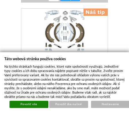
SÚPRAVA VEĽKÁ BRZDOVÝCH ČEĽUSTÍ PRE NÁPRAVU
Táto webová stránka používa cookies
KNOTT 250X40 VHODNÉ PRE TYP 25-2025/1
Na týchto stránkach fungujú cookies, ktoré naše spoločnosti využívajú. Jednotlivé
Kód:
DNA270
typy cookies a ich dobu spracovania nájdete popísané nižšie v tabuľke. Zvoľte prosím
Vami preferovaný variant. Ak by ste nás potrebovali ohľadom výkonu vašich práv v
Cena bez DPH
€ 66.28
súvislosti so spracovaním cookies kontaktovať, obráťte sa prosím na spoločnosť, ktorej
Cena s DPH
€ 80.20
stránky prechádzate, alebo na nášho Poverenca pre ochranu osobných údajov. Ak si
myslíte, že s osobnými údajmi nenakladáme, ako by sme mali, máte možnosť podať
Skladom
sťažnosť na Úrade pre ochranu osobných údajov. Budeme však radi, ak sa najskôr
obrátite priamo na nás a budeme tak môcť Vašu požiadavku obratom vyriešiť.
Kúpiť
Povoliť vše
Povoliť iba nutné
Nastavenie