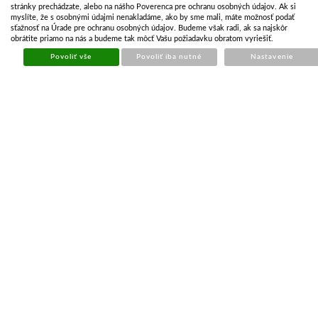
Kód:
KAR082
stránky prechádzate, alebo na nášho Poverenca pre ochranu osobných údajov. Ak si
Cena bez DPH
€ 97.43
myslíte, že s osobnými údajmi nenakladáme, ako by sme mali, máte možnosť podať
sťažnosť na Úrade pre ochranu osobných údajov. Budeme však radi, ak sa najskôr
Cena s DPH
€ 117.89
obrátite priamo na nás a budeme tak môcť Vašu požiadavku obratom vyriešiť.
Skladom
Povoliť vše
Povoliť iba nutné
Nastavenie
Kúpiť
KRYT BICYKLA VODEODOLNÝ
Kód:
NBR086
Cena bez DPH
€ 6.00
Cena s DPH
€ 7.27
Skladom