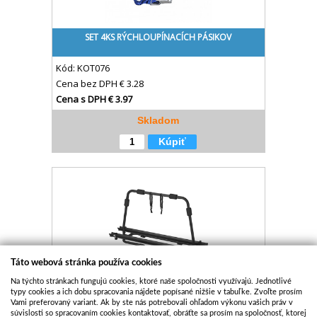
SET 4KS RÝCHLOUPÍNACÍCH PÁSIKOV
Kód:
KOT076
Cena bez DPH
€ 3.28
Cena s DPH
€ 3.97
Skladom
Kúpiť
Táto webová stránka používa cookies
Na týchto stránkach fungujú cookies, ktoré naše spoločnosti využívajú. Jednotlivé
NOSIČ 2 KOLIES NA OJE PRÍVESU ČIERNY
typy cookies a ich dobu spracovania nájdete popísané nižšie v tabuľke. Zvoľte prosím
Vami preferovaný variant. Ak by ste nás potrebovali ohľadom výkonu vašich práv v
súvislosti so spracovaním cookies kontaktovať, obráťte sa prosím na spoločnosť, ktorej