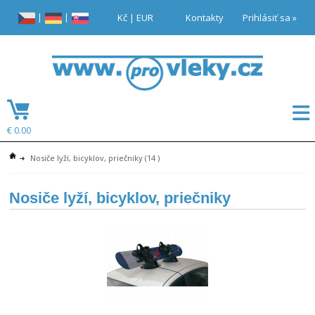
|
|
Kč
|
EUR
Kontakty
Prihlásiť sa »
€ 0.00
Nosiče lyží, bicyklov, priečniky
(14 )
Nosiče lyží, bicyklov, priečniky