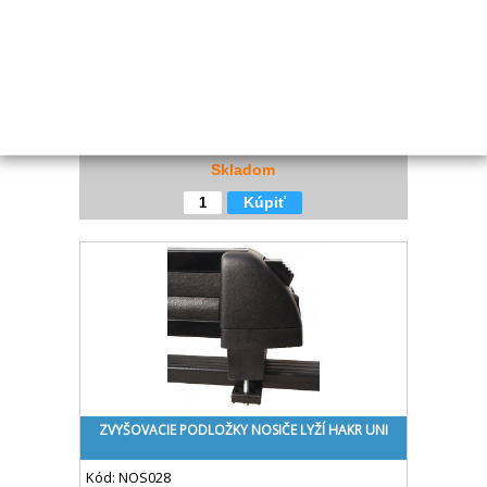
STREŠNÝ NOSIČ BICYKLOV HAKR SPEED ALU
Kód:
NOS032
Cena bez DPH
€ 61.59
Cena s DPH
€ 74.52
Skladom
Kúpiť
ZVYŠOVACIE PODLOŽKY NOSIČE LYŽÍ HAKR UNI
Kód:
NOS028