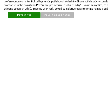
preferovanou variantu. Pokud byste nás potřebovali ohledně výkonu vašich práv v souvislo
procházíte, nebo na našeho Pověřence pro ochranu osobních údajů. Pokud si myslíte, že 
ochranu osobních údajů. Budeme však rádi, pokud se nejdříve obrátíte přímo na nás a bu
Povolit vše
Povolit pouze nutné
PRODEJNÍ MÍSTA - KONTAKTY
Vídeň u Vel. Mez. - přívěsy
+420
732 427 965
Sudoměřice n.M. - přívěsy
+420
739 180 350