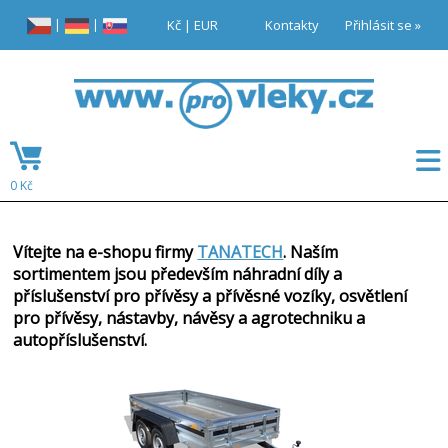
|
|
Kč
|
EUR
Kontakty
Přihlásit se »
0 Kč
Vítejte na e-shopu firmy
TANATECH
. Naším
sortimentem jsou především náhradní díly a
příslušenství pro přívěsy a přívěsné vozíky, osvětlení
pro přívěsy, nástavby, návěsy a agrotechniku a
autopříslušenství.