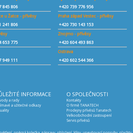
7 845 806
+420 739 776 956
e u Žatce - přívěsy
Praha západ Vestec - přívěsy
1 241 806
+420 730 143 153
ívěsy
Znojmo - přívěsy
4 653 775
+420 604 493 863
Ostrava
7 949 111
+420 602 544 366
ŮLEŽITÉ INFORMACE
O SPOLEČNOSTI
vody a rady
Kontakty
ímavé a užitečné odkazy
O firmě TANATECH
uality
Prodejny přívěsů Tanatech
Velkoobchodní zastoupení
Servis přívěsů
světlení, opěrná kolečka, nápravy, obložení, klíny, upevňovací popruhy, plachty, 