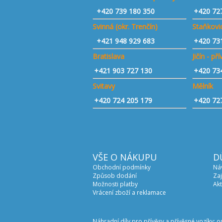
+420
739 180 350
+420 72
Svinná (okr. Trenčín)
Staňkovic
+421
948 929 683
+420 73
Bratislava
Jičín - př
+421 903 727 130
+420 73
Svitavy
Mělník
+420 724 205 179
+420 72
VŠE O NÁKUPU
D
Obchodní podmínky
Ná
Způsob dodání
Zaj
Možnosti platby
Akt
Vrácení zboží a reklamace
Náhradní díly pro přívěsy a přívěsné vozíky: o