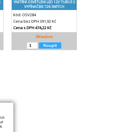
S
VNITŘNÍ OSVĚTLENÍ LED 12V TUBUS S
VYPÍNAČEM 726 SWITCH
Kód:
OSV284
Cena bez DPH
391,92 Kč
Cena s DPH
474,22 Kč
Skladem
Koupit
jich
kud
t,