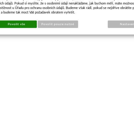
Cena s DPH
680,59 Kč
ích údajů. Pokud si myslíte, že s osobními údaji nenakládáme, jak bychom měli, máte možnos
stížnost u Úřadu pro ochranu osobních údajů. Budeme však rádi, pokud se nejdříve obrátíte 
Skladem
s a budeme tak moct Váš požadavek obratem vyřešit.
Koupit
Povolit vše
Povolit pouze nutné
Nastave