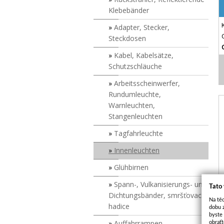
Klebebänder
Adapter, Stecker,
Steckdosen
Kabel, Kabelsätze,
Schutzschläuche
Arbeitsscheinwerfer,
Rundumleuchte,
Warnleuchten,
Stangenleuchten
Tagfahrleuchte
Innenleuchten
Glühbirnen
Spann-, Vulkanisierungs- und
Tato
Dichtungsbänder, smršťovací
Na těc
hadice
dobu 
byste
Auffahrrampen
obraťt