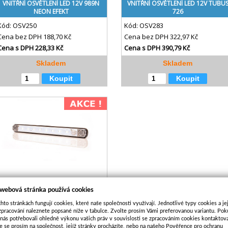
VNITŘNÍ OSVĚTLENÍ LED 12V 989N
VNITŘNÍ OSVĚTLENÍ LED 12V TUBU
NEON EFEKT
726
Kód:
OSV250
Kód:
OSV283
Cena bez DPH
188,70 Kč
Cena bez DPH
322,97 Kč
Cena s DPH
228,33 Kč
Cena s DPH
390,79 Kč
Skladem
Skladem
Koupit
Koupit
VNITŘNÍ OSVĚTLENÍ WAS 726 LED 12V
 webová stránka používá cookies
POHYB. ČIDLO
hto stránkách fungují cookies, které naše společnosti využívají. Jednotlivé typy cookies a je
Kód:
OSV404
zpracování naleznete popsané níže v tabulce. Zvolte prosím Vámi preferovanou variantu. Po
Cena bez DPH
562,47 Kč
 nás potřebovali ohledně výkonu vašich práv v souvislosti se zpracováním cookies kontaktova
e se prosím na společnost, jejíž stránky procházíte, nebo na našeho Pověřence pro ochranu