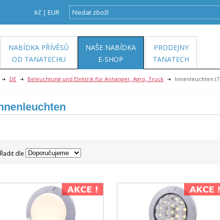
Kč
|
EUR
NABÍDKA PŘÍVĚSŮ
NAŠE NABÍDKA
PRODEJNY
OD TANATECHU
E-SHOP
TANATECH
DE
Beleuchtung und Elektrik für Anhänger, Agro, Truck
Innenleuchten
(7
Innenleuchten
Řadit dle