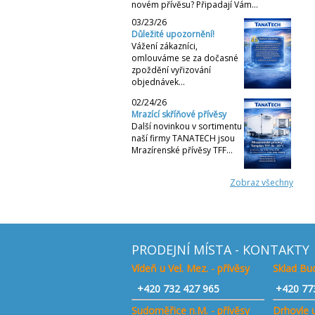
novém přívěsu? Připadají Vám…
03/23/26
Důležité upozornění!
Vážení zákazníci,
omlouváme se za dočasné
zpoždění vyřizování
objednávek…
02/24/26
Mrazící skříňové přívěsy
Další novinkou v sortimentu
naší firmy TANATECH jsou
Mrazírenské přívěsy TFF…
Zobraz všechny
PRODEJNÍ MÍSTA - KONTAKTY
Vídeň u Vel. Mez. - přívěsy
Sklad Bud
+420
732 427 965
+420 77
Sudoměřice n.M. - přívěsy
Drhovle u