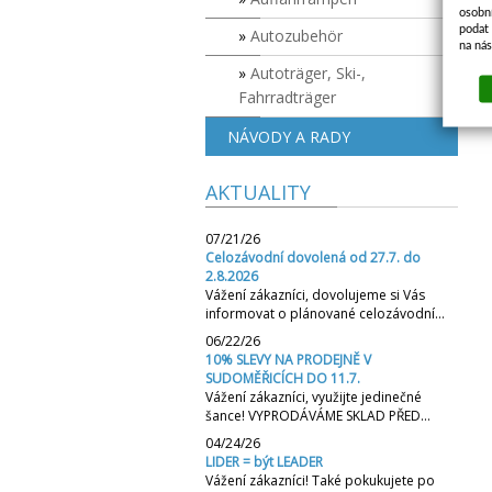
osobn
podat 
Autozubehör
na ná
Autoträger, Ski-,
Fahrradträger
NÁVODY A RADY
AKTUALITY
07/21/26
Celozávodní dovolená od 27.7. do
2.8.2026
Vážení zákazníci, dovolujeme si Vás
informovat o plánované celozávodní…
06/22/26
10% SLEVY NA PRODEJNĚ V
SUDOMĚŘICÍCH DO 11.7.
Vážení zákazníci, využijte jedinečné
šance! VYPRODÁVÁME SKLAD PŘED…
04/24/26
LIDER = být LEADER
Vážení zákazníci! Také pokukujete po