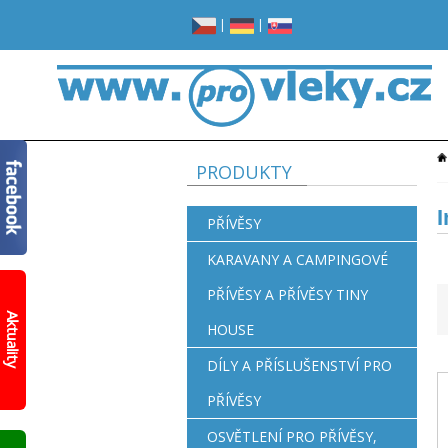
|
|
PRODUKTY
PŘÍVĚSY
KARAVANY A CAMPINGOVÉ
PŘÍVĚSY A PŘÍVĚSY TINY
Žádné
místo
Aktuality
HOUSE
v
garáži?
Opravdu
DÍLY A PŘÍSLUŠENSTVÍ PRO
žádné?
PŘÍVĚSY
Prohlédněte
si
OSVĚTLENÍ PRO PŘÍVĚSY,
nový