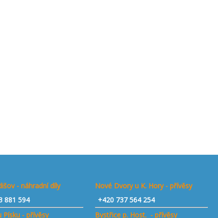
išov - náhradní díly
Nové Dvory u K. Hory - přívěsy
3 881 594
+420 737 564 254
 Písku - přívěsy
Bystřice p. Host. - přívěsy