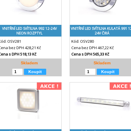
VNITŘNÍ LED SVÍTILNA 992 12-24V
VNITŘNÍ LED SVÍTILNA KULATÁ 991 1
NEON ROZPTYL
24V ČIRÁ
Kód:
OSV281
Kód:
OSV280
Cena bez DPH
428,21 Kč
Cena bez DPH
467,22 Kč
Cena s DPH
518,13 Kč
Cena s DPH
565,33 Kč
Skladem
Skladem
Koupit
Koupit