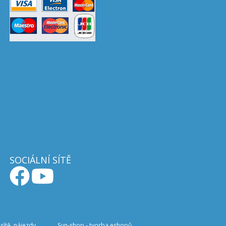
SOCIÁLNÍ SÍTĚ
sítě, nájezdy
Sun-shop
-
tvorba eshopů