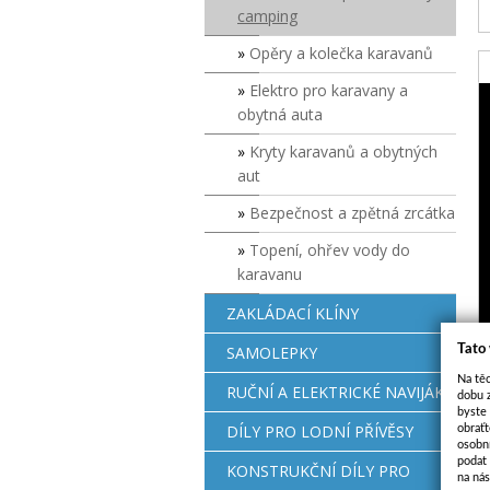
camping
Opěry a kolečka karavanů
Elektro pro karavany a
obytná auta
Kryty karavanů a obytných
aut
Bezpečnost a zpětná zrcátka
Topení, ohřev vody do
karavanu
ZAKLÁDACÍ KLÍNY
Tato
SAMOLEPKY
Na těc
RUČNÍ A ELEKTRICKÉ NAVIJÁKY
dobu 
byste
DÍLY PRO LODNÍ PŘÍVĚSY
obraťt
osobn
podat 
KONSTRUKČNÍ DÍLY PRO
na ná