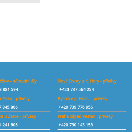
išov - náhradní díly
Nové Dvory u K. Hory - přívěsy
3 881 594
+420 737 564 254
 Písku - přívěsy
Bystřice p. Host. - přívěsy
7 845 806
+420 739 776 956
e u Žatce - přívěsy
Praha západ Vestec - přívěsy
1 241 806
+420 730 143 153