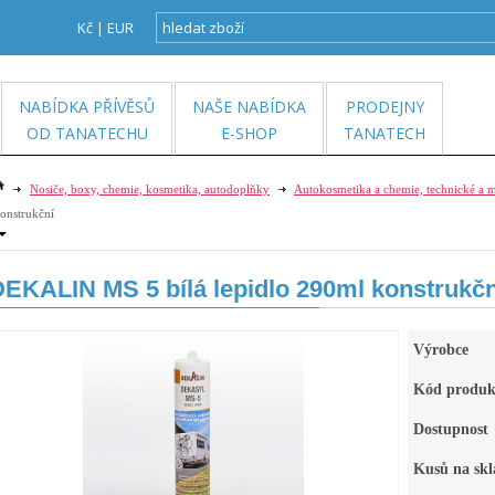
Kč
|
EUR
NABÍDKA PŘÍVĚSŮ
NAŠE NABÍDKA
PRODEJNY
OD TANATECHU
E-SHOP
TANATECH
Nosiče, boxy, chemie, kosmetika, autodoplňky
Autokosmetika a chemie, technické a m
onstrukční
EKALIN MS 5 bílá lepidlo 290ml konstrukčn
Výrobce
Kód produk
Dostupnost
Kusů na skl