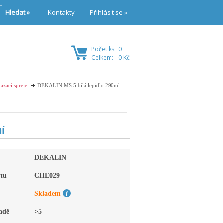
Hledat »
Kontakty
Přihlásit se »
Počet ks:
0
Celkem:
0 Kč
azací spreje
DEKALIN MS 5 bílá lepidlo 290ml
í
DEKALIN
tu
CHE029
Skladem
adě
>5