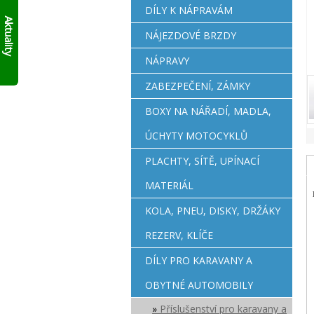
AKTUÁLNĚ
skládací
DÍLY K NÁPRAVÁM
10%
francouzský
Aktuality
přívěs
SLEVY
NÁJEZDOVÉ BRZDY
Click
NA
Up!
!!
SKLADOVÉ
NÁPRAVY
PŘÍVĚSY
V
ZABEZPEČENÍ, ZÁMKY
SUDOMĚŘICÍCH
BOXY NA NÁŘADÍ, MADLA,
PŘÍMO
S
ÚCHYTY MOTOCYKLŮ
ODBĚREM
ZDE
.
PLACHTY, SÍTĚ, UPÍNACÍ
PLATÍ
DO
MATERIÁL
VYPRODÁNÍ
ZASOB!!!
KOLA, PNEU, DISKY, DRŽÁKY
KONTAKTUJTE
SE
REZERV, KLÍČE
O
MODELECH
DÍLY PRO KARAVANY A
PŘÍMO
OBYTNÉ AUTOMOBILY
NA
PRODEJNĚ!
Příslušenství pro karavany a