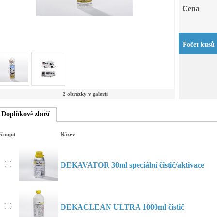
Cena
Počet kusů
2 obrázky v galerii
Doplňkové zboží
Koupit
Název
DEKAVATOR 30ml speciální čistič/aktivace
DEKACLEAN ULTRA 1000ml čistič