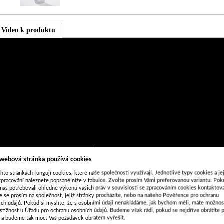
Video k produktu
 webová stránka používá cookies
hto stránkách fungují cookies, které naše společnosti využívají. Jednotlivé typy cookies a je
zpracování naleznete popsané níže v tabulce. Zvolte prosím Vámi preferovanou variantu. Po
 nás potřebovali ohledně výkonu vašich práv v souvislosti se zpracováním cookies kontaktova
e se prosím na společnost, jejíž stránky procházíte, nebo na našeho Pověřence pro ochranu
ích údajů. Pokud si myslíte, že s osobními údaji nenakládáme, jak bychom měli, máte možnos
stížnost u Úřadu pro ochranu osobních údajů. Budeme však rádi, pokud se nejdříve obrátíte 
s a budeme tak moct Váš požadavek obratem vyřešit.