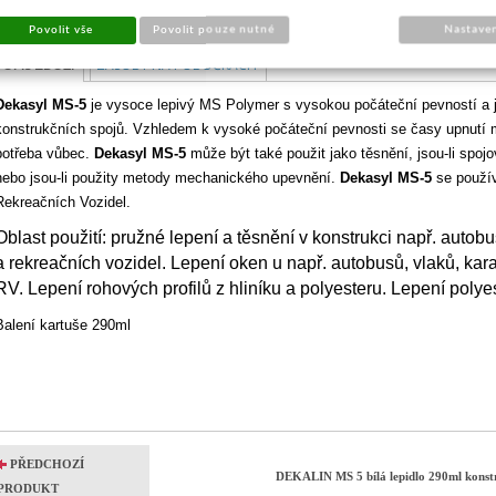
Povolit vše
Povolit pouze nutné
Nastave
POPIS ZBOŽÍ
ZÁSOBY NA POBOČKÁCH
Dekasyl
MS-5
je vysoce lepivý MS Polymer s vysokou počáteční pevností a j
konstrukčních spojů. Vzhledem k vysoké počáteční pevnosti se časy upnutí 
potřeba vůbec.
Dekasyl MS-5
může být také použit jako těsnění, jsou-li spo
nebo jsou-li použity metody mechanického upevnění.
Dekasyl MS-5
se použív
Rekreačních Vozidel.
Oblast použití: p
ružné lepení a těsnění v konstrukci např. autob
a rekreačních vozidel.
Lepení oken u např. autobusů, vlaků, kar
RV.
Lepení rohových profilů z hliníku a polyesteru.
Lepení polye
Balení kartuše 290ml
PŘEDCHOZÍ
DEKALIN MS 5 bílá lepidlo 290ml konst
PRODUKT