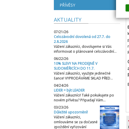
PŘÍVĚSY
AKTUALITY
07/21/26
Celozávodní dovolená od 27.7. do
2.8.2026
Vážení zákazníci, dovolujeme si Vás
informovat o plánované celozávodní…
06/22/26
10% SLEVY NA PRODEJNĚ V
SUDOMĚŘICÍCH DO 11.7.
Vážení zákazníci, využijte jedinečné
šance! VYPRODÁVÁME SKLAD PŘED…
04/24/26
LIDER = být LEADER
Vážení zákazníci! Také pokukujete po
novém přívěsu? Připadají Vám…
03/23/26
Důležité upozornění!
Vážení zákazníci,
omlouváme se za dočasné
zpoždění vyřizování