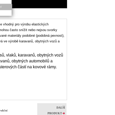
ní
e vhodný pro výrobu elastických
mohou často snížit nebo nejsou svorky
jované materiály podobné (podobná pevnost),
á ve výrobě karavanů, obytných vozů a
usů, vlaků, karavanů, obytných vozů
avanů, obytných automobilů a
sterových částí na kovové rámy.
DALŠÍ
rukční
PRODUKT