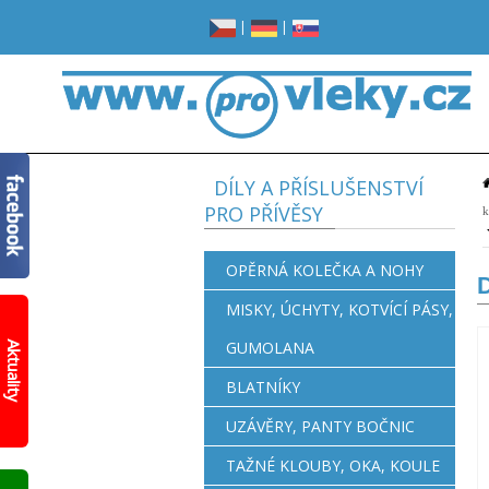
|
|
DÍLY A PŘÍSLUŠENSTVÍ
PRO PŘÍVĚSY
k
OPĚRNÁ KOLEČKA A NOHY
D
MISKY, ÚCHYTY, KOTVÍCÍ PÁSY,
Žádné
místo
GUMOLANA
Aktuality
v
garáži?
BLATNÍKY
Opravdu
žádné?
UZÁVĚRY, PANTY BOČNIC
Prohlédněte
si
TAŽNÉ KLOUBY, OKA, KOULE
nový