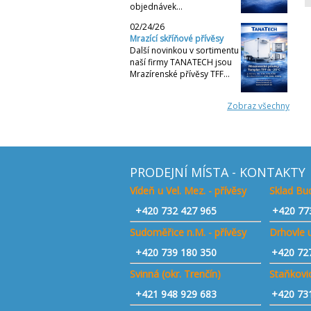
objednávek…
02/24/26
Mrazící skříňové přívěsy
Další novinkou v sortimentu
naší firmy TANATECH jsou
Mrazírenské přívěsy TFF…
Zobraz všechny
PRODEJNÍ MÍSTA - KONTAKTY
Vídeň u Vel. Mez. - přívěsy
Sklad Bud
+420
732 427 965
+420 77
Sudoměřice n.M. - přívěsy
Drhovle u
+420
739 180 350
+420 72
Svinná (okr. Trenčín)
Staňkovic
+421
948 929 683
+420 73