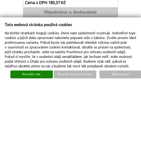
Cena s DPH
183,37 Kč
Objednáno u dodavatele
Koupit
Tato webová stránka používá cookies
Na těchto stránkách fungují cookies, které naše společnosti využívají. Jednotlivé typy
cookies a jejich dobu zpracování naleznete popsané níže v tabulce. Zvolte prosím Vámi
preferovanou variantu. Pokud byste nás potřebovali ohledně výkonu vašich práv
v souvislosti se zpracováním cookies kontaktovat, obraťte se prosím na společnost,
jejíž stránky procházíte, nebo na našeho Pověřence pro ochranu osobních údajů.
Pokud si myslíte, že s osobními údaji nenakládáme, jak bychom měli, máte možnost
podat stížnost u Úřadu pro ochranu osobních údajů. Budeme však rádi, pokud se
nejdříve obrátíte přímo na nás a budeme tak moct Váš požadavek obratem vyřešit.
Povolit vše
Povolit pouze nutné
Nastavení
KRYT NÁJEZDOVÉ BRZDY S GUMOLANEM
Kód:
NBR085
Cena bez DPH
145,36 Kč
Cena s DPH
175,89 Kč
Skladem
Koupit