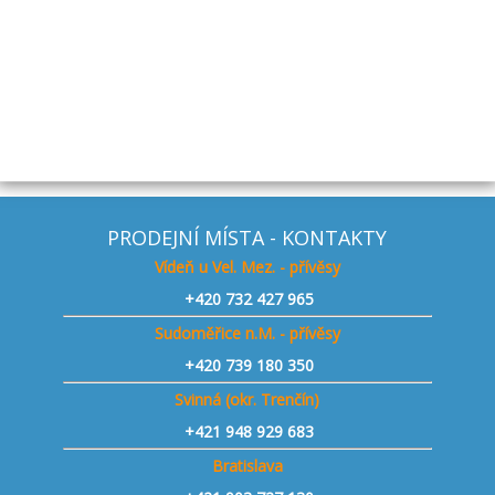
Skladem
Koupit
PRODEJNÍ MÍSTA - KONTAKTY
Vídeň u Vel. Mez. - přívěsy
+420
732 427 965
Sudoměřice n.M. - přívěsy
+420
739 180 350
Svinná (okr. Trenčín)
+421
948 929 683
Bratislava