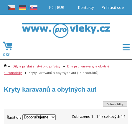
|
|
Kč
|
EUR
Kontakty
Přihlásit se »
0 Kč
Díly a příslušenství pro přívěsy
Díly pro karavany a obytné
automobily
Kryty karavanů a obytných aut
(14 produktů)
Kryty karavanů a obytných aut
Zobraz filtry
Zobrazeno 1 - 14 z celkových 14
Řadit dle