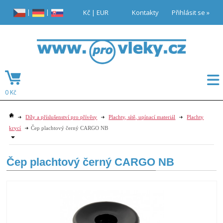
|
|
Kč
|
EUR
Kontakty
Přihlásit se »
0 Kč
Díly a příslušenství pro přívěsy
Plachty, sítě, upínací materiál
Plachty
krycí
Čep plachtový černý CARGO NB
Čep plachtový černý CARGO NB