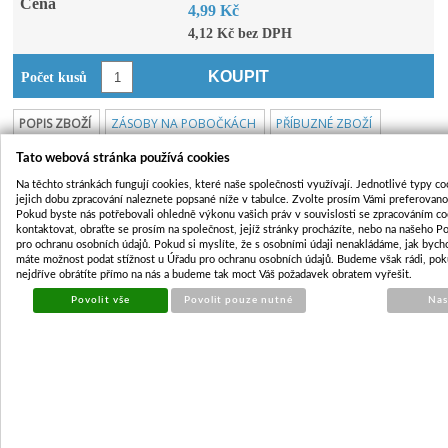
Cena
4,99 Kč
4,12 Kč bez DPH
KOUPIT
Počet kusů
POPIS ZBOŽÍ
ZÁSOBY NA POBOČKÁCH
PŘÍBUZNÉ ZBOŽÍ
Tato webová stránka používá cookies
Plastový čep na bočnice přívěsu , návěsu, valníkové nástavby pro zajištění
gumolana plachty, sítě, háčků a podobně.
Na těchto stránkách fungují cookies, které naše společnosti využívají. Jednotlivé typy co
jejich dobu zpracování naleznete popsané níže v tabulce. Zvolte prosím Vámi preferovano
Čep je vyroben z kvalitního a stabilního plastu. V zadní části včetně
Pokud byste nás potřebovali ohledně výkonu vašich práv v souvislosti se zpracováním co
vnitřního žebrování pro zvýšení tuhosti.
kontaktovat, obraťte se prosím na společnost, jejíž stránky procházíte, nebo na našeho P
pro ochranu osobních údajů. Pokud si myslíte, že s osobními údaji nenakládáme, jak bych
Rozměry :
máte možnost podat stížnost u Úřadu pro ochranu osobních údajů. Budeme však rádi, pok
otvor pro nýt nebo šroub průměr 5mm
nejdříve obrátíte přímo na nás a budeme tak moct Váš požadavek obratem vyřešit.
pro hlavu nýtu průměr 10mm
Povolit vše
Povolit pouze nutné
Nas
výška 10mm , průměr čepu 30mm/19mm