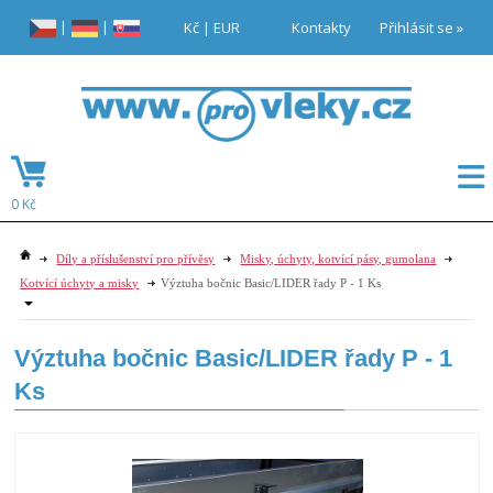
|
|
Kč
|
EUR
Kontakty
Přihlásit se »
0 Kč
Díly a příslušenství pro přívěsy
Misky, úchyty, kotvící pásy, gumolana
Kotvící úchyty a misky
Výztuha bočnic Basic/LIDER řady P - 1 Ks
Výztuha bočnic Basic/LIDER řady P - 1
Ks