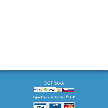
Jičín - přívěsy
+420 734 653 775
Znojmo - přívěsy
+420 604 493 863
Mělník
+420 727 949 111
Ostrava
+420 602 544 366
DOPRAVA
Expedice do 48 hodin v ČR i SR