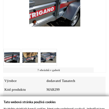
7 obrázků v galerii
Výrobce
dodavatel Tanatech
Kód produktu
MAR299
Dostupnost
Skladem
Tato webová stránka používá cookies
Kusů na skladě
>100
Na těchto stránkách fungují cookies, které naše společnosti využívají. Jednotlivé typy