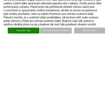
cookies a jejich dobu zpracování naleznete popsané níže v tabulce. Zvolte prosím Vámi
preferovanou variantu. Pokud byste nás potřebovali ohledně výkonu vašich práv
Cena
415,39 Kč
v souvislosti se zpracováním cookies kontaktovat, obraťte se prosím na společnost,
jejíž stránky procházíte, nebo na našeho Pověřence pro ochranu osobních údajů.
343,30 Kč bez DPH
Pokud si myslíte, že s osobními údaji nenakládáme, jak bychom měli, máte možnost
podat stížnost u Úřadu pro ochranu osobních údajů. Budeme však rádi, pokud se
KOUPIT
nejdříve obrátíte přímo na nás a budeme tak moct Váš požadavek obratem vyřešit.
Počet kusů
Povolit vše
Povolit pouze nutné
Nastavení
POPIS ZBOŽÍ
ZÁSOBY NA POBOČKÁCH
Přídavná výztuha bočnic pro typovou řadu přívěsu LIDER řady P,
MARTZ BASIC a ZASLAW.
Jedná se o 1 kus
Výztuha bočnic přívěsů Basic a LIDER řady P pomáhá při bočním tlaku
nákladu na bočnice a může se za ni i přiměřeně kurtovat.
Pro přívěs doporučujeme 4ks výztuh
( u přívěsu LIDER řady 2P233
je možné namontovat pouze 3ks - na pravé přední straně rámu je
umístěn výrobní štítek i vyraženo výrobní číslo a již není prostor pro
montáž boční výztuhy )
Montážní otvory je nutné vyvrtat.
Dodání bez horních záslepek.
Celkový rozměr: 390x105 mm