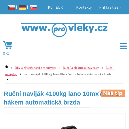
|
|
Kč
|
EUR
Kontakty
Přihlásit se »
0 Kč
Díly a příslušenství pro přívěsy
Ruční a elektrické navijáky
Ruční
navijáky
Ruční naviják 4100kg lano 10mx7mm s hákem automatická brzda
Ruční naviják 4100kg lano 10mx7mm s
hákem automatická brzda