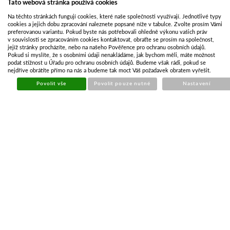
Tato webová stránka používá cookies
Cena
Na těchto stránkách fungují cookies, které naše společnosti využívají. Jednotlivé typy
6 129,84 Kč
cookies a jejich dobu zpracování naleznete popsané níže v tabulce. Zvolte prosím Vámi
5 065,98 Kč bez DPH
preferovanou variantu. Pokud byste nás potřebovali ohledně výkonu vašich práv
v souvislosti se zpracováním cookies kontaktovat, obraťte se prosím na společnost,
jejíž stránky procházíte, nebo na našeho Pověřence pro ochranu osobních údajů.
KOUPIT
Počet kusů
Pokud si myslíte, že s osobními údaji nenakládáme, jak bychom měli, máte možnost
podat stížnost u Úřadu pro ochranu osobních údajů. Budeme však rádi, pokud se
nejdříve obrátíte přímo na nás a budeme tak moct Váš požadavek obratem vyřešit.
POPIS ZBOŽÍ
ZÁSOBY NA POBOČKÁCH
Povolit vše
Povolit pouze nutné
Nastavení
Ruční naviják 4100kg s lanem a hákem 10mx6,35mm
Plastový kryt pro bezpečnost i dlouhou životnost navijáku
Automatická brzda!!!
Tažné lano s jistícím hákem : délka 10m průměr 7mm
Ruční naviják s nosností 4100 kg
Automatické brzdění a odvíjení – bezpečná obsluha
Lehce odnímatelná klika proti krádeži
Převodový poměr 18,4 : 1
Použít:
Tah: Otočte klikou ve směru hodinových ručiček