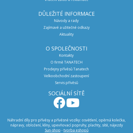
DŮLEŽITÉ INFORMACE
Návody a rady
Zajímavé a užitečné odkazy
Aktuality
O SPOLEČNOSTI
Kontakty
O firmě TANATECH
Prodejny přívěsů Tanatech
Velkoobchodní zastoupení
Servis přívěsů
SOCIÁLNÍ SÍTĚ
Náhradní díly pro přívěsy a přívěsné vozíky: osvětlení, opěrná kolečka,
nápravy, obložení, klíny, upevňovací popruhy, plachty, sítě, nájezdy
Sun-shop
-
tvorba eshopů