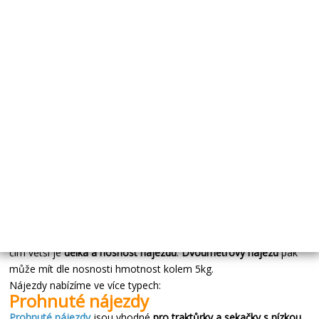
NÁJEZD HLINÍKOVÝ DÉLKA 2500MM ZATÍŽENÍ
1355KG/KS TYP A
Kód:
NAJ025
Cena bez DPH
10 309,28 Kč
Cena s DPH
12 474,23 Kč
Na dotaz
Koupit
V naší nabídce naleznete převážně
hliníkové nájezdy
. Proč právě
hliník? V porovnání s nájezdy železnými mají
hliníkové nájezdy
vyšší tuhost při nižší váze. Nízká váha nájezdu je tím víc důležitá,
čím větší je
délka a nosnost nájezdu
.
Dvoumetrový nájezd
pak
může mít dle nosnosti hmotnost kolem 5kg.
Nájezdy nabízíme ve více typech:
Prohnuté nájezdy
Prohnuté nájezdy
jsou vhodné
pro traktůrky a sekačky s nízkou