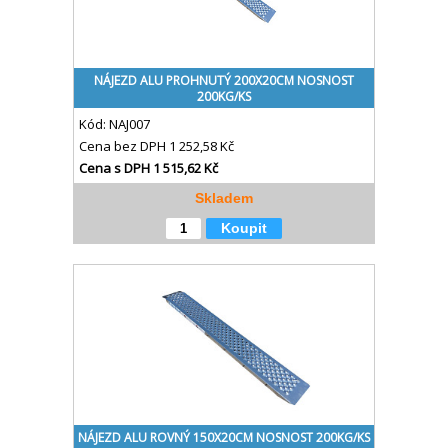
NÁJEZD ALU PROHNUTÝ 200X20CM NOSNOST
200KG/KS
Kód:
NAJ007
Cena bez DPH
1 252,58 Kč
Cena s DPH
1 515,62 Kč
Skladem
Koupit
NÁJEZD ALU ROVNÝ 150X20CM NOSNOST 200KG/KS