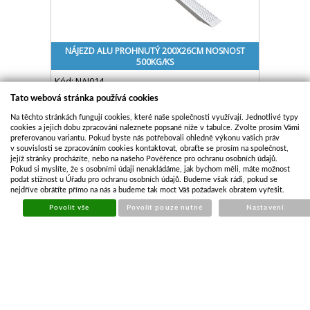
NÁJEZD ALU PROHNUTÝ 200X26CM NOSNOST
500KG/KS
Kód:
NAJ014
Cena bez DPH
2 257,73 Kč
Tato webová stránka používá cookies
Cena s DPH
2 731,86 Kč
Na těchto stránkách fungují cookies, které naše společnosti využívají. Jednotlivé typy
cookies a jejich dobu zpracování naleznete popsané níže v tabulce. Zvolte prosím Vámi
Skladem
preferovanou variantu. Pokud byste nás potřebovali ohledně výkonu vašich práv
v souvislosti se zpracováním cookies kontaktovat, obraťte se prosím na společnost,
Koupit
jejíž stránky procházíte, nebo na našeho Pověřence pro ochranu osobních údajů.
Pokud si myslíte, že s osobními údaji nenakládáme, jak bychom měli, máte možnost
podat stížnost u Úřadu pro ochranu osobních údajů. Budeme však rádi, pokud se
nejdříve obrátíte přímo na nás a budeme tak moct Váš požadavek obratem vyřešit.
Povolit vše
Povolit pouze nutné
Nastavení
NÁJEZD ALU PROHNUTÝ 250X26CM NOSNOST
500KG/KS