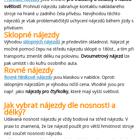
světlostí
. Prohnutí nájezdu zabraňuje kontaktu nakládaného
stroje na hraně u zadního čela přívěsu. Nevýhodou těchto
nájezdů je však problematičtější uchycení nájezdů během jízdy s
přívěsem.
Sklopné nájezdy
Výhodou
sklopných nájezdů
je především skladnost. Nájezd je
možné pomocí čepu na středu nájezdu sklopit o 180st., a tím při
transportu zmenšit délku na polovinu.
Dvoumetrový nájezd
lze
pak umístit i do kufru osobního auta.
Rovné nájezdy
Rovné hliníkové nájezdy
jsou klasikou v nabídce. Oproti
sklopným nájezdům je výhodou nižší cena. Vhodné jsou pro
např. jako
nájezdy pro čtyřkolky
, které mají vyšší světlost.
Jak vybrat nájezdy dle nosnosti a
délky?
Udávaná nosnost nájezdu je vždy bodová na střed nájezdu. V
praxi to znamená, že lze nájezd použít pro větší hmotnost stroje
než součet nosnosti nájezdu.