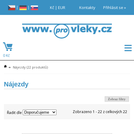
|
|
Kč
|
EUR
Kontakty
Přihlásit se »
0 Kč
Nájezdy
(22 produktů)
Nájezdy
Zobraz filtry
Zobrazeno 1 - 22 z celkových 22
Řadit dle