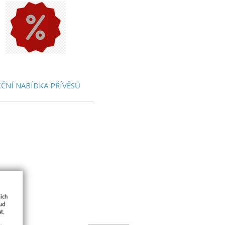
ČNÍ NABÍDKA PŘÍVĚSŮ
jich
kud
t,