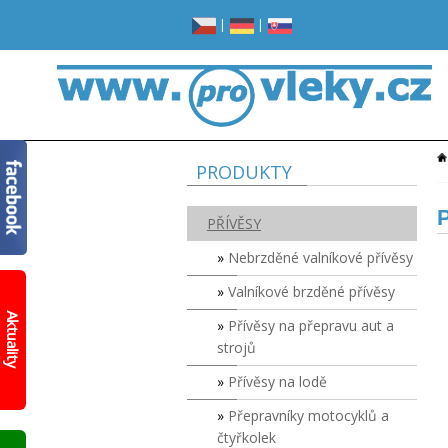
|
|
PRODUKTY
PŘÍVĚSY
Nebrzděné valníkové přívěsy
Valníkové brzděné přívěsy
Žádné
místo
Aktuality
Přívěsy na přepravu aut a
v
garáži?
strojů
Opravdu
žádné?
Přívěsy na lodě
Prohlédněte
Přepravníky motocyklů a
si
čtyřkolek
nový