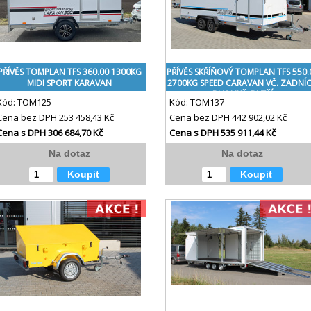
PŘÍVĚS TOMPLAN TFS 360.00 1300KG
PŘÍVĚS SKŘÍŇOVÝ TOMPLAN TFS 550.
MIDI SPORT KARAVAN
2700KG SPEED CARAVAN VČ. ZADNÍ
DVOUKŘ. DVEŘÍ
Kód:
TOM125
Kód:
TOM137
Cena bez DPH
253 458,43 Kč
Cena bez DPH
442 902,02 Kč
Cena s DPH
306 684,70 Kč
Cena s DPH
535 911,44 Kč
Na dotaz
Na dotaz
Koupit
Koupit