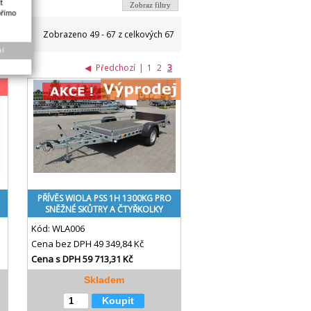
t
Zobraz filtry
přímo
Zobrazeno 49 - 67 z celkových 67
ní
◀
Předchozí
|
1
2
3
PŘÍVĚS WIOLA PSS 1H 1300KG PRO
SNĚŽNÉ SKŮTRY A ČTYŘKOLKY
Kód:
WLA006
Cena bez DPH
49 349,84 Kč
Cena s DPH
59 713,31 Kč
Skladem
Koupit