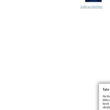
Zobraz všechny
Tato
Na těc
dobu 
byste
obraťt