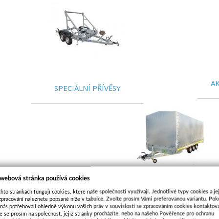
AK
SPECIÁLNÍ PŘÍVĚSY
 webová stránka používá cookies
hto stránkách fungují cookies, které naše společnosti využívají. Jednotlivé typy cookies a je
PŘÍVĚSY S PLACHTOU
zpracování naleznete popsané níže v tabulce. Zvolte prosím Vámi preferovanou variantu. Po
 nás potřebovali ohledně výkonu vašich práv v souvislosti se zpracováním cookies kontaktova
e se prosím na společnost, jejíž stránky procházíte, nebo na našeho Pověřence pro ochranu