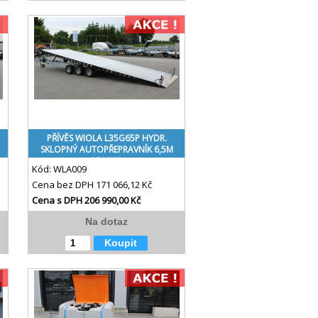
PŘÍVĚS WIOLA L35G65P HYDR.
SKLOPNÝ AUTOPŘEPRAVNÍK 6,5M
3500KG
Kód:
WLA009
Cena bez DPH
171 066,12 Kč
Cena s DPH
206 990,00 Kč
Na dotaz
Koupit