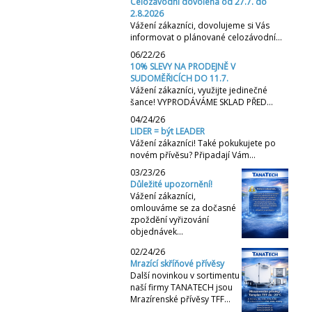
Celozávodní dovolená od 27.7. do
2.8.2026
Vážení zákazníci, dovolujeme si Vás
informovat o plánované celozávodní…
06/22/26
10% SLEVY NA PRODEJNĚ V
SUDOMĚŘICÍCH DO 11.7.
Vážení zákazníci, využijte jedinečné
šance! VYPRODÁVÁME SKLAD PŘED…
04/24/26
LIDER = být LEADER
Vážení zákazníci! Také pokukujete po
novém přívěsu? Připadají Vám…
03/23/26
Důležité upozornění!
Vážení zákazníci,
omlouváme se za dočasné
zpoždění vyřizování
objednávek…
02/24/26
Mrazící skříňové přívěsy
Další novinkou v sortimentu
naší firmy TANATECH jsou
Mrazírenské přívěsy TFF…