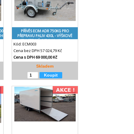
00
PŘÍVĚS ECIM ADR 750KG PRO
CH
PŘEPRAVU PALIV 430L - VÝŠKOVĚ
STAVITELNÁ OJE OKO+KLOUB
Kód:
ECM003
Cena bez DPH
57 024,79 Kč
Cena s DPH
69 000,00 Kč
Skladem
Koupit