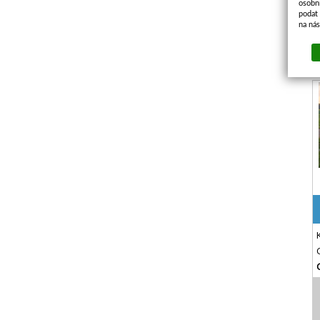
osobn
podat 
na ná