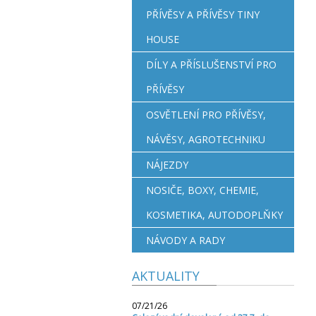
PŘÍVĚSY A PŘÍVĚSY TINY
HOUSE
DÍLY A PŘÍSLUŠENSTVÍ PRO
PŘÍVĚSY
OSVĚTLENÍ PRO PŘÍVĚSY,
NÁVĚSY, AGROTECHNIKU
NÁJEZDY
NOSIČE, BOXY, CHEMIE,
KOSMETIKA, AUTODOPLŇKY
NÁVODY A RADY
AKTUALITY
07/21/26