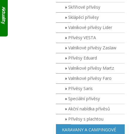
AKTUÁLNĚ
skládací
Skříňové přívěsy
10%
francouzský
Aktuality
přívěs
SLEVY
Sklápěcí přívěsy
Click
NA
Up!
!!
SKLADOVÉ
Valníkové přívěsy Lider
PŘÍVĚSY
V
Přívěsy VESTA
SUDOMĚŘICÍCH
Valníkové přívěsy Zaslaw
PŘÍMO
S
Přívěsy Eduard
ODBĚREM
ZDE
.
Valníkové přívěsy Martz
PLATÍ
DO
Valníkové přívěsy Faro
VYPRODÁNÍ
ZASOB!!!
Přívěsy Saris
KONTAKTUJTE
Speciální přívěsy
SE
O
Akční nabídka přívěsů
MODELECH
PŘÍMO
Přívěsy s plachtou
NA
PRODEJNĚ!
KARAVANY A CAMPINGOVÉ