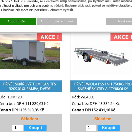
ích údajů. Pokud si myslíte, že s osobními údaji nenakládáme, jak bychom měli, máte možnos
stížnost u Úřadu pro ochranu osobních údajů. Budeme však rádi, pokud se nejdříve obrátíte 
s a budeme tak moct Váš požadavek obratem vyřešit.
Řadit dle
Povolit vše
Povolit pouze nutné
Nastave
PŘÍVĚS SKŘÍŇOVÝ TOMPLAN TFS
PŘÍVĚS WIOLA PSS 1NH 750KG PRO
320S.01XL RAMPA, DVEŘE
SNĚŽNÉ SKŮTRY A ČTYŘKOLKY
Kód:
TOM123
Kód:
WLA005
Cena bez DPH
111 829,63 Kč
Cena bez DPH
43 331,54 Kč
Cena s DPH
135 313,85 Kč
Cena s DPH
52 431,16 Kč
Skladem
Skladem
Koupit
Koupit