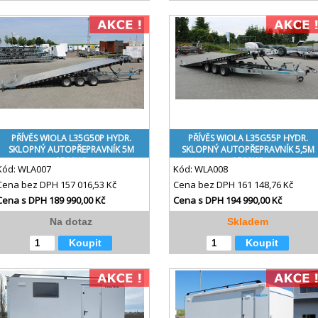
PŘÍVĚS WIOLA L35G50P HYDR.
PŘÍVĚS WIOLA L35G55P HYDR.
SKLOPNÝ AUTOPŘEPRAVNÍK 5M
SKLOPNÝ AUTOPŘEPRAVNÍK 5,5M
3500KG
3500KG
Kód:
WLA007
Kód:
WLA008
Cena bez DPH
157 016,53 Kč
Cena bez DPH
161 148,76 Kč
Cena s DPH
189 990,00 Kč
Cena s DPH
194 990,00 Kč
Na dotaz
Skladem
Koupit
Koupit