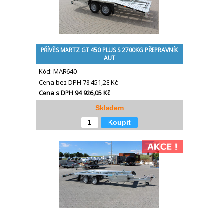
PŘÍVĚS MARTZ GT 450 PLUS S 2700KG PŘEPRAVNÍK
AUT
Kód:
MAR640
Cena bez DPH
78 451,28 Kč
Cena s DPH
94 926,05 Kč
Skladem
Koupit