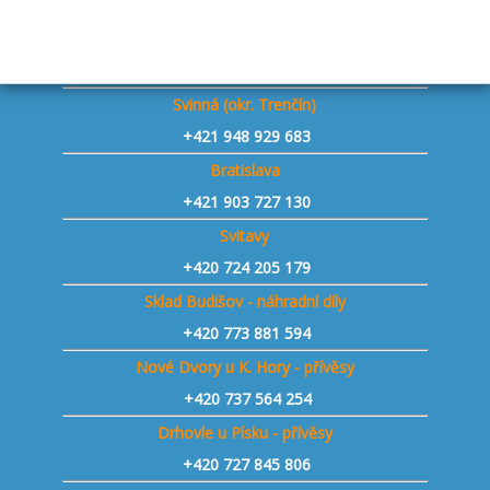
+420
732 427 965
Sudoměřice n.M. - přívěsy
+420
739 180 350
Svinná (okr. Trenčín)
+421
948 929 683
Bratislava
+421 903 727 130
Svitavy
+420 724 205 179
Sklad Budišov - náhradní díly
+420 773 881 594
Nové Dvory u K. Hory - přívěsy
+420 737 564 254
Drhovle u Písku - přívěsy
+420 727 845 806