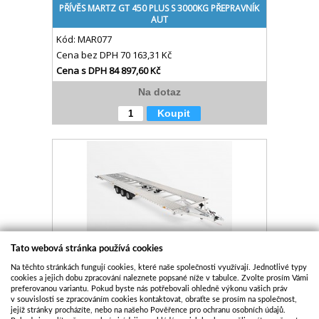
PŘÍVĚS MARTZ GT 450 PLUS S 3000KG PŘEPRAVNÍK
AUT
Kód:
MAR077
Cena bez DPH
70 163,31 Kč
Cena s DPH
84 897,60 Kč
Na dotaz
Koupit
Tato webová stránka používá cookies
PŘÍVĚS MARTZ GT 850/3 S 3,5T 10" KOLA NA DVĚ
Na těchto stránkách fungují cookies, které naše společnosti využívají. Jednotlivé typy
AUTA
cookies a jejich dobu zpracování naleznete popsané níže v tabulce. Zvolte prosím Vámi
preferovanou variantu. Pokud byste nás potřebovali ohledně výkonu vašich práv
Kód:
MAR721
v souvislosti se zpracováním cookies kontaktovat, obraťte se prosím na společnost,
Cena bez DPH
126 535,00 Kč
jejíž stránky procházíte, nebo na našeho Pověřence pro ochranu osobních údajů.