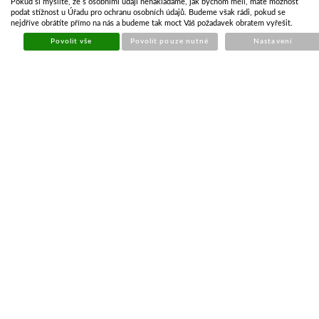
Pokud si myslíte, že s osobními údaji nenakládáme, jak bychom měli, máte možnost
Cena s DPH
153 107,35 Kč
podat stížnost u Úřadu pro ochranu osobních údajů. Budeme však rádi, pokud se
nejdříve obrátíte přímo na nás a budeme tak moct Váš požadavek obratem vyřešit.
Na dotaz
Povolit vše
Povolit pouze nutné
Nastavení
Koupit
PŘÍVĚS MARTZ GT PLUS 500 S 3500KG PŘEPRAVNÍK
AUT
Kód:
MAR083
Cena bez DPH
91 074,52 Kč
Cena s DPH
110 200,16 Kč
Skladem
Koupit