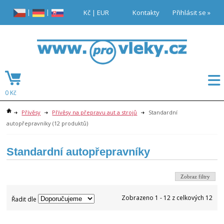
|
|
Kč
|
EUR
Kontakty
Přihlásit se »
0 Kč
Přívěsy
Přívěsy na přepravu aut a strojů
Standardní
autopřepravníky
(12 produktů)
Standardní autopřepravníky
Zobraz filtry
Zobrazeno 1 - 12 z celkových 12
Řadit dle