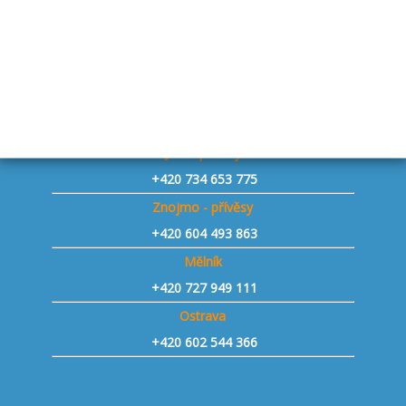
+420 739 776 956
Staňkovice u Žatce - přívěsy
+420 731 241 806
Praha západ Vestec - přívěsy
+420 730 143 153
Jičín - přívěsy
+420 734 653 775
Znojmo - přívěsy
+420 604 493 863
Mělník
+420 727 949 111
Ostrava
+420 602 544 366