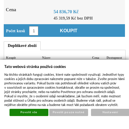
Cena
54 836,70 Kč
45 319,59 Kč bez DPH
KOUPIT
Počet kusů
Doplňkové zboží
Koupit
Název
Cena
Dostupnost
Tato webová stránka používá cookies
Opěrná noha
1 857,35
Na těchto stránkách fungují cookies, které naše společnosti využívají. Jednotlivé typy
Skladem
Eduard 1ks
Kč
cookies a jejich dobu zpracování naleznete popsané níže v tabulce. Zvolte prosím Vámi
preferovanou variantu. Pokud byste nás potřebovali ohledně výkonu vašich práv
v souvislosti se zpracováním cookies kontaktovat, obraťte se prosím na společnost,
Nástavba bočnic na
jejíž stránky procházíte, nebo na našeho Pověřence pro ochranu osobních údajů.
13 498,36
Pokud si myslíte, že s osobními údaji nenakládáme, jak bychom měli, máte možnost
EDUARD 2514
Na dotaz
?
podat stížnost u Úřadu pro ochranu osobních údajů. Budeme však rádi, pokud se
Kč
30cm
nejdříve obrátíte přímo na nás a budeme tak moct Váš požadavek obratem vyřešit.
Povolit vše
Povolit pouze nutné
Nastavení
Plachta+konstrukce
16 549,17
EDUARD 2514
Na dotaz
?
Kč