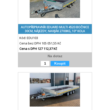
AUTOPŘEPRAVNÍK EDUARD MULTI 4520 BOČNICE
30CM, NÁJEZDY, NAVIJÁK 2700KG, 10" KOLA
Kód:
EDU103
Cena bez DPH
105 051,55 Kč
Cena s DPH
127 112,37 Kč
Na dotaz
Koupit