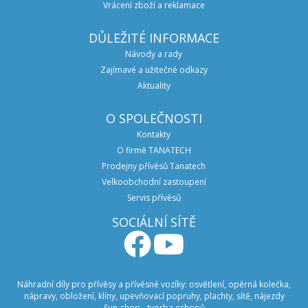
Vrácení zboží a reklamace
DŮLEŽITÉ INFORMACE
Návody a rady
Zajímavé a užitečné odkazy
Aktuality
O SPOLEČNOSTI
Kontakty
O firmě TANATECH
Prodejny přívěsů Tanatech
Velkoobchodní zastoupení
Servis přívěsů
SOCIÁLNÍ SÍTĚ
Náhradní díly pro přívěsy a přívěsné vozíky: osvětlení, opěrná kolečka,
nápravy, obložení, klíny, upevňovací popruhy, plachty, sítě, nájezdy
Sun-shop
-
tvorba eshopů