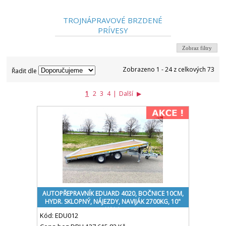
TROJNÁPRAVOVÉ BRZDENÉ
PRÍVESY
Zobraz filtry
Zobrazeno 1 - 24 z celkových 73
Řadit dle
1
2
3
4
|
Další
▶
AUTOPŘEPRAVNÍK EDUARD 4020, BOČNICE 10CM,
HYDR. SKLOPNÝ, NÁJEZDY, NAVIJÁK 2700KG, 10"
KOLA
Kód:
EDU012