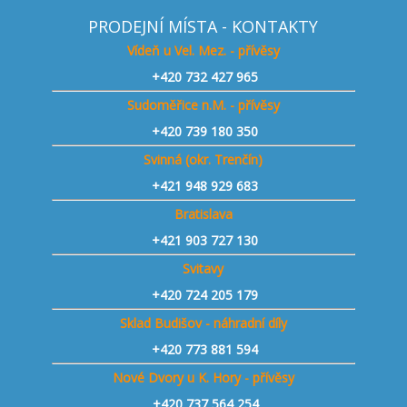
PRODEJNÍ MÍSTA - KONTAKTY
Vídeň u Vel. Mez. - přívěsy
+420
732 427 965
Sudoměřice n.M. - přívěsy
+420
739 180 350
Svinná (okr. Trenčín)
+421
948 929 683
Bratislava
+421 903 727 130
Svitavy
+420 724 205 179
Sklad Budišov - náhradní díly
+420 773 881 594
Nové Dvory u K. Hory - přívěsy
+420 737 564 254