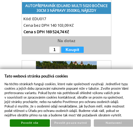
AUTOPŘEPRAVNÍK EDUARD MULTI 5020 BOČNICE
30CM 3 NÁPRAVY 3500KG, NÁJEZDY
Kód:
EDU017
Cena bez DPH
140 103,09 Kč
Cena s DPH
169 524,74 Kč
Na dotaz
Koupit
Tato webová stránka používá cookies
Na těchto stránkách fungují cookies, které naše společnosti využívají. Jednotlivé typy
cookies a jejich dobu zpracování naleznete popsané níže v tabulce. Zvolte prosím Vámi
preferovanou variantu. Pokud byste nás potřebovali ohledně výkonu vašich práv
v souvislosti se zpracováním cookies kontaktovat, obraťte se prosím na společnost,
jejíž stránky procházíte, nebo na našeho Pověřence pro ochranu osobních údajů.
Pokud si myslíte, že s osobními údaji nenakládáme, jak bychom měli, máte možnost
podat stížnost u Úřadu pro ochranu osobních údajů. Budeme však rádi, pokud se
AUTOPŘEPRAVNÍK EDUARD MULTI 5020 BOČNICE
nejdříve obrátíte přímo na nás a budeme tak moct Váš požadavek obratem vyřešit.
30CM, NÁJEZDY, NAVIJÁK 3000KG, 10" KOLA
Povolit vše
Povolit pouze nutné
Nastavení
Kód:
EDU104
Cena bez DPH
120 515,46 Kč