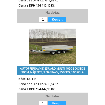
Cena bez DPH
127 615,83 Kč
Cena s DPH
154 415,15 Kč
Na dotaz
Koupit
AUTOPŘEPRAVNÍK EDUARD MULTI 4020 BOČNICE
30CM, NÁJEZDY, 3 NÁPRAVY, 3500KG, 10" KOLA
Kód:
EDU135
Cena bez DPH
127 638,14 Kč
Cena s DPH
154 442,15 Kč
Na dotaz
Koupit