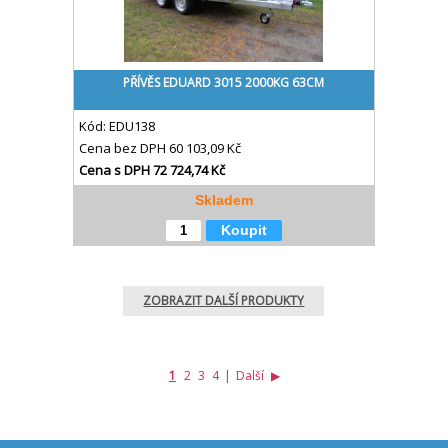
PŘÍVĚS EDUARD 3015 2000KG 63CM
Kód:
EDU138
Cena bez DPH
60 103,09 Kč
Cena s DPH
72 724,74 Kč
Skladem
Koupit
ZOBRAZIT DALŠÍ PRODUKTY
1
2
3
4
|
Další
▶