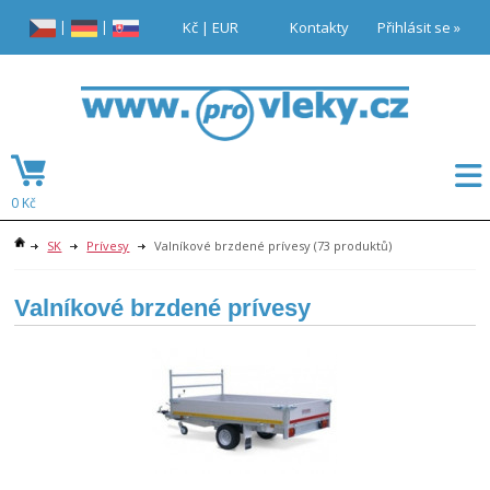
|
|
Kč
|
EUR
Kontakty
Přihlásit se »
0 Kč
SK
Prívesy
Valníkové brzdené prívesy
(73 produktů)
Valníkové brzdené prívesy