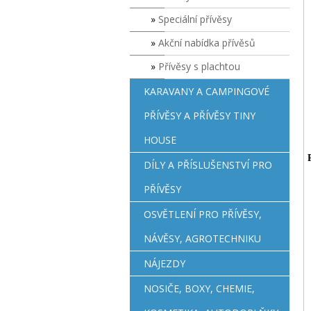
Speciální přívěsy
Akční nabídka přívěsů
Přívěsy s plachtou
KARAVANY A CAMPINGOVÉ
PŘÍVĚSY A PŘÍVĚSY TINY
HOUSE
DÍLY A PŘÍSLUŠENSTVÍ PRO
PŘÍVĚSY
OSVĚTLENÍ PRO PŘÍVĚSY,
NÁVĚSY, AGROTECHNIKU
NÁJEZDY
NOSIČE, BOXY, CHEMIE,