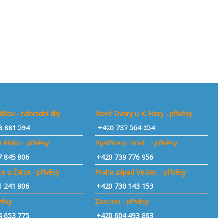
išov - náhradní díly
Nové Dvory u K. Hory - přívěsy
3 881 594
+420 737 564 254
 Písku - přívěsy
Bystřice p. Host. - přívěsy
7 845 806
+420 739 776 956
e u Žatce - přívěsy
Praha západ Vestec - přívěsy
1 241 806
+420 730 143 153
ívěsy
Znojmo - přívěsy
4 653 775
+420 604 493 863