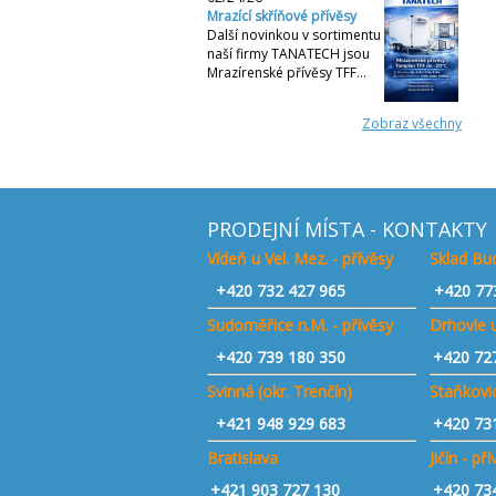
Mrazící skříňové přívěsy
Další novinkou v sortimentu
naší firmy TANATECH jsou
Mrazírenské přívěsy TFF…
Zobraz všechny
PRODEJNÍ MÍSTA - KONTAKTY
Vídeň u Vel. Mez. - přívěsy
Sklad Bud
+420
732 427 965
+420 77
Sudoměřice n.M. - přívěsy
Drhovle u
+420
739 180 350
+420 72
Svinná (okr. Trenčín)
Staňkovic
+421
948 929 683
+420 73
Bratislava
Jičín - př
+421 903 727 130
+420 73