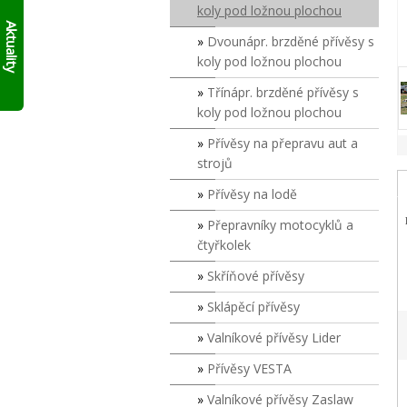
AKTUÁLNĚ
skládací
koly pod ložnou plochou
10%
francouzský
Aktuality
přívěs
Dvounápr. brzděné přívěsy s
SLEVY
Click
NA
koly pod ložnou plochou
Up!
!!
SKLADOVÉ
Třínápr. brzděné přívěsy s
PŘÍVĚSY
V
koly pod ložnou plochou
SUDOMĚŘICÍCH
Přívěsy na přepravu aut a
PŘÍMO
S
strojů
ODBĚREM
Přívěsy na lodě
ZDE
.
PLATÍ
Přepravníky motocyklů a
DO
čtyřkolek
VYPRODÁNÍ
ZASOB!!!
Skříňové přívěsy
KONTAKTUJTE
SE
Sklápěcí přívěsy
O
MODELECH
Valníkové přívěsy Lider
PŘÍMO
Přívěsy VESTA
NA
PRODEJNĚ!
Valníkové přívěsy Zaslaw