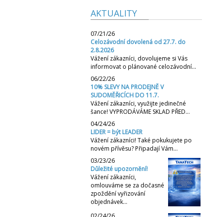
AKTUALITY
07/21/26
Celozávodní dovolená od 27.7. do
2.8.2026
Vážení zákazníci, dovolujeme si Vás
informovat o plánované celozávodní…
06/22/26
10% SLEVY NA PRODEJNĚ V
SUDOMĚŘICÍCH DO 11.7.
Vážení zákazníci, využijte jedinečné
šance! VYPRODÁVÁME SKLAD PŘED…
04/24/26
LIDER = být LEADER
Vážení zákazníci! Také pokukujete po
novém přívěsu? Připadají Vám…
03/23/26
Důležité upozornění!
Vážení zákazníci,
omlouváme se za dočasné
zpoždění vyřizování
objednávek…
02/24/26