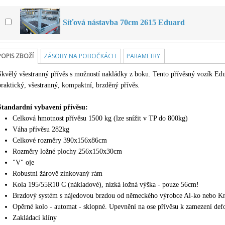
Síťová nástavba 70cm 2615 Eduard
POPIS ZBOŽÍ
ZÁSOBY NA POBOČKÁCH
PARAMETRY
Skvělý všestranný přívěs s možností nakládky z boku. Tento přívěsný vozík Edu
praktický, všestranný, kompaktní, brzděný přívěs.
Standardní vybavení přívěsu:
Celková hmotnost přívěsu 1500 kg (lze snížit v TP do
800kg)
Váha přívěsu 282kg
Celkové rozměry 390x156x86cm
Rozměry ložné plochy 256x150x30cm
"V" oje
Robustní žárově zinkovaný rám
Kola 195/55R10 C (nákladové), nízká ložná výška - pouze 56cm!
Brzdový systém s nájedovou brzdou od německého výrobce Al-ko
nebo Kn
Opěrné kolo - automat - sklopné. Upevnění na ose přívěsu k zamezení def
Zakládací klíny