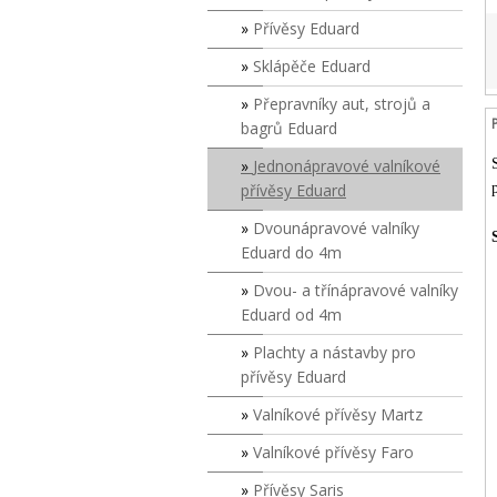
Přívěsy Eduard
Sklápěče Eduard
Přepravníky aut, strojů a
bagrů Eduard
Jednonápravové valníkové
přívěsy Eduard
Dvounápravové valníky
Eduard do 4m
Dvou- a třínápravové valníky
Eduard od 4m
Plachty a nástavby pro
přívěsy Eduard
Valníkové přívěsy Martz
Valníkové přívěsy Faro
Přívěsy Saris