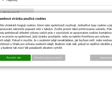
PŘEDCHOZÍ
Přívěs Eduard 2615 valník 1500kg 10
PRODUKT
 webová stránka používá cookies
hto stránkách fungují cookies, které naše společnosti využívají. Jednotlivé typy cookies a je
zpracování naleznete popsané níže v tabulce. Zvolte prosím Vámi preferovanou variantu. Po
 nás potřebovali ohledně výkonu vašich práv v souvislosti se zpracováním cookies kontaktova
e se prosím na společnost, jejíž stránky procházíte, nebo na našeho Pověřence pro ochranu
ích údajů. Pokud si myslíte, že s osobními údaji nenakládáme, jak bychom měli, máte možnos
stížnost u Úřadu pro ochranu osobních údajů. Budeme však rádi, pokud se nejdříve obrátíte 
s a budeme tak moct Váš požadavek obratem vyřešit.
Povolit vše
Povolit pouze nutné
Nastave