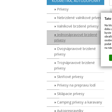
KOSMETIKA, AUTODOPLŇKY
Prívesy
Nebrzdené valníkové prívesy
Tato
Valníkové brzdené prívesy
Na těc
dobu 
byste
Jednonápravové brzdené
obraťt
prívesy
osobn
podat 
Dvojnápravové brzdené
na ná
prívesy
Trojnápravové brzdené
prívesy
Skriňové prívesy
Prívesy na prepravu lodí
Sklápacie prívesy
Camping prívesy a karavany
Autoprepravníky