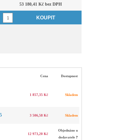
53 180,41 Kč bez DPH
KOUPIT
Cena
Dostupnost
1 857,35 Kč
Skladem
5
3 506,58 Kč
Skladem
Objednáno u
12 973,20 Kč
dodavatele
?