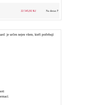
22 545,92 Kč
Na dotaz
?
ard je určen nejen všem, kteří potřebují
ott
ormací.