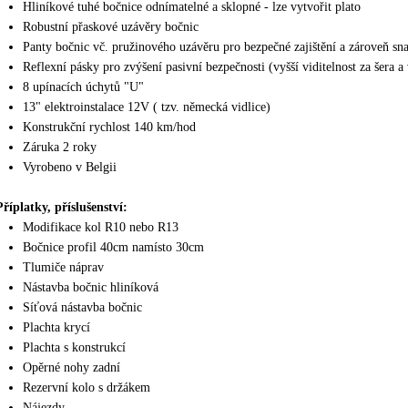
Hliníkové tuhé bočnice odnímatelné a sklopné - lze vytvořit plato
Robustní přaskové uzávěry bočnic
Panty bočnic vč. pružinového uzávěru pro bezpečné zajištění a zároveň sn
Reflexní pásky pro zvýšení pasivní bezpečnosti (vyšší viditelnost za šera a
8 upínacích úchytů "U"
13" elektroinstalace 12V ( tzv. německá vidlice)
Konstrukční rychlost 140 km/hod
Záruka 2 roky
Vyrobeno v Belgii
Příplatky, příslušenství:
Modifikace kol R10 nebo R13
Bočnice profil 40cm namísto 30cm
Tlumiče náprav
Nástavba bočnic hliníková
Síťová nástavba bočnic
Plachta krycí
Plachta s konstrukcí
Opěrné nohy zadní
Rezervní kolo s držákem
Nájezdy