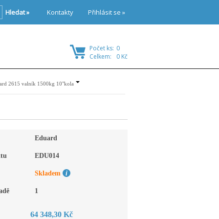
Hledat »
Kontakty
Přihlásit se »
Počet ks:
0
Celkem:
0 Kč
ard 2615 valník 1500kg 10"kola
Eduard
tu
EDU014
Skladem
adě
1
64 348,30 Kč