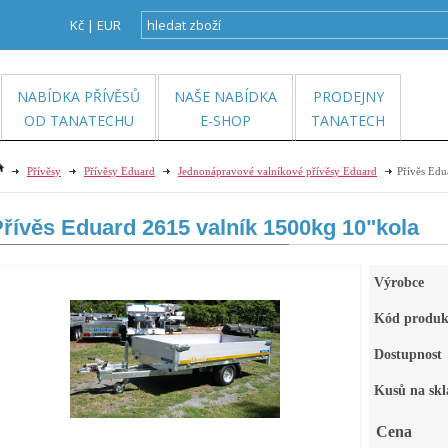
Kč
|
EUR
NABÍDKA PŘÍVĚSŮ
NAŠE NABÍDKA
PRODEJNY
OD TANATECHU
E-SHOP
TANATECH
Přívěsy
Přívěsy Eduard
Jednonápravové valníkové přívěsy Eduard
Přívěs Edu
řívěs Eduard 2615 valník 1500kg 10"kola
Výrobce
Kód produk
Dostupnost
Kusů na skl
Cena