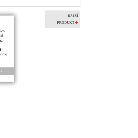
DALŠÍ
"kola
PRODUKT
jich
kud
t,
t
přímo
ní