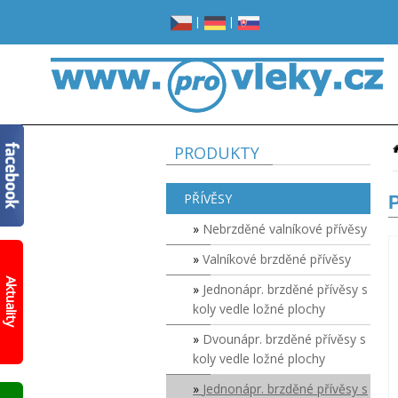
|
|
PRODUKTY
PŘÍVĚSY
P
Nebrzděné valníkové přívěsy
Valníkové brzděné přívěsy
Žádné
místo
Aktuality
Jednonápr. brzděné přívěsy s
v
garáži?
koly vedle ložné plochy
Opravdu
žádné?
Dvounápr. brzděné přívěsy s
koly vedle ložné plochy
Prohlédněte
si
Jednonápr. brzděné přívěsy s
nový