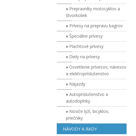
Prepravníky motocyklov a
štvorkoliek
Prívesy na prepravu bagrov
Špeciálne prívesy
Plachtové prívesy
Diely na prívesy
Osvetlenie prívesov, návesov
a elektropríslušenstvo
Nájazdy
Autopríslušenstvo a
autodoplnky
Nosiče lyží, bicyklov,
priečniky
NÁVODY A RADY