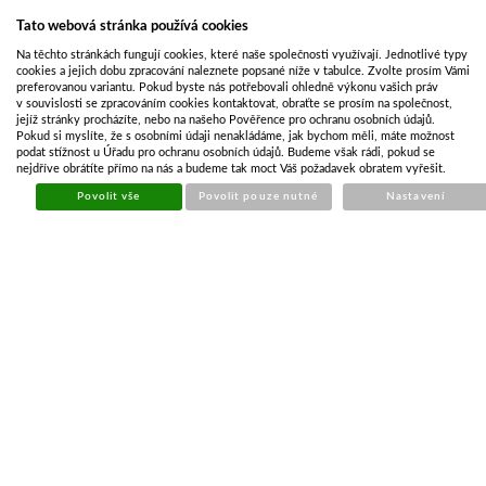
Koupit
Tato webová stránka používá cookies
Na těchto stránkách fungují cookies, které naše společnosti využívají. Jednotlivé typy
cookies a jejich dobu zpracování naleznete popsané níže v tabulce. Zvolte prosím Vámi
preferovanou variantu. Pokud byste nás potřebovali ohledně výkonu vašich práv
v souvislosti se zpracováním cookies kontaktovat, obraťte se prosím na společnost,
jejíž stránky procházíte, nebo na našeho Pověřence pro ochranu osobních údajů.
Pokud si myslíte, že s osobními údaji nenakládáme, jak bychom měli, máte možnost
podat stížnost u Úřadu pro ochranu osobních údajů. Budeme však rádi, pokud se
nejdříve obrátíte přímo na nás a budeme tak moct Váš požadavek obratem vyřešit.
Povolit vše
Povolit pouze nutné
Nastavení
PŘÍVĚS MAXI 264+NÁSTAVBA+VÍKO 750KG
Kód:
MAR011
Cena bez DPH
44 151,20 Kč
Cena s DPH
53 422,96 Kč
Objednáno u dodavatele
Koupit