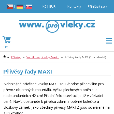
|
|
Kč
|
EUR
Kontakty
Přihlásit se »
0 Kč
Přívěsy
Valníkové přívěsy Martz
Přívěsy řady MAXI
(3 produktů)
Přívěsy řady MAXI
Nebrzděné přívěsné vozíky MAXI jsou vhodné především pro
převoz objemných materiálů. Výška plechových bočnic je
nadstandardních 42 cm! Přední čelo otevírací je již v základní
ceně. Navíc dostanete k přívěsu zdarma opěrné kolečko a
vložkový zámek. Jako všechny přívěsy MARTZ jsou schválené na
130 km/hod.