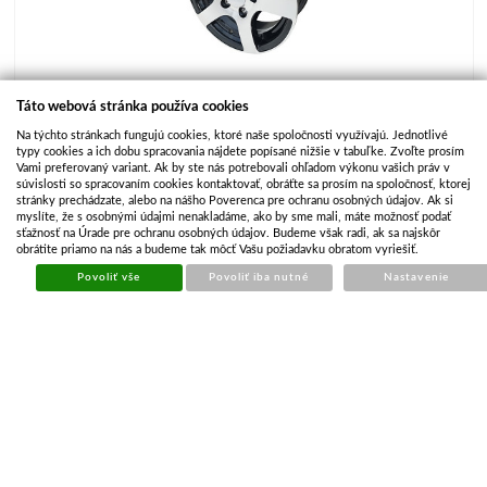
Táto webová stránka používa cookies
Na týchto stránkach fungujú cookies, ktoré naše spoločnosti využívajú. Jednotlivé
typy cookies a ich dobu spracovania nájdete popísané nižšie v tabuľke. Zvoľte prosím
Vami preferovaný variant. Ak by ste nás potrebovali ohľadom výkonu vašich práv v
súvislosti so spracovaním cookies kontaktovať, obráťte sa prosím na spoločnosť, ktorej
stránky prechádzate, alebo na nášho Poverenca pre ochranu osobných údajov. Ak si
myslíte, že s osobnými údajmi nenakladáme, ako by sme mali, máte možnosť podať
sťažnosť na Úrade pre ochranu osobných údajov. Budeme však radi, ak sa najskôr
obrátite priamo na nás a budeme tak môcť Vašu požiadavku obratom vyriešiť.
3 obrázky v galérii
Povoliť vše
Povoliť iba nutné
Nastavenie
Výrobca
dodavatel Tanatech
Kód produktu
KPD150
Dostupnosť
Skladom
Kusov na sklade
>5
Cena
€ 121.02