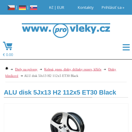
|
|
Kč
|
EUR
Kontakty
Prihlásiť sa »
€ 0.00
Diely na prívesy
Kolesá, pneu, disky, držiaky rezerv, kľúče
Disky
hliníkové
ALU disk 5Jx13 H2 112x5 ET30 Black
ALU disk 5Jx13 H2 112x5 ET30 Black