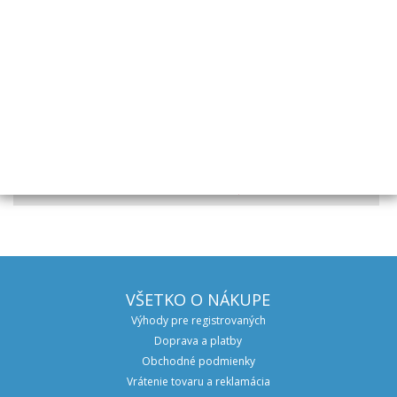
ET 30
farba strieborná
hmotnosť 7,4kg
nosnosť disku je 700kg pri 140km/h
Tento disk je vhodný pre prívesy a karavany.
PREDCHÁDZAJÚCI PRODUKT
ALU disk 5Jx13 H2 112x5 ET30 Black
ĎALŠÍ PRODUKT
VŠETKO O NÁKUPE
Výhody pre registrovaných
Doprava a platby
Obchodné podmienky
Vrátenie tovaru a reklamácia