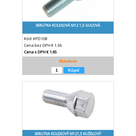
SKRUTKA KOLESOVÁ M12 1,5 GUĽOVÁ
Kód:
KPD108
Cena bez DPH
€ 1.36
Cena s DPH
€ 1.65
Skladom
Kúpiť
SKRUTKA KOLESOVÝ M121,5 KUŽEĽOVÝ