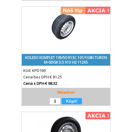
KOLESO KOMPLET 195/50 R13C 101/104N TURON
M+SDISK 5,5 X13 H2 112X5
Kód:
KPD169
Cena bez DPH
€ 81.25
Cena s DPH
€ 98.32
Skladom
Kúpiť