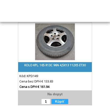
Skladom
Kúpiť
KOLO KPL. 165 R13C 96N 4,5X13 112X5 ET30
Kód:
KPD149
Cena bez DPH
€ 133.83
Cena s DPH
€ 161.94
Na dopyt
Kúpiť