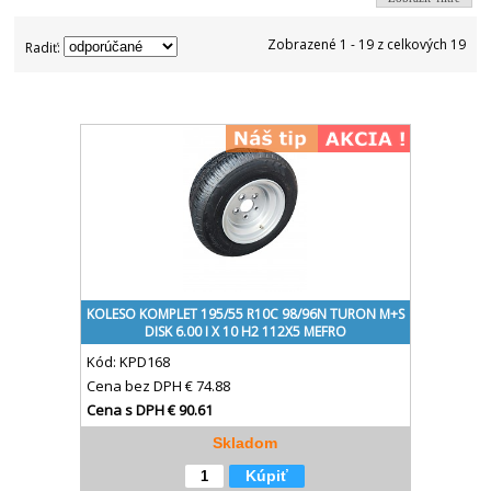
Zobrazené 1 - 19 z celkových 19
Radiť:
KOLESO KOMPLET 195/55 R10C 98/96N TURON M+S
DISK 6.00 I X 10 H2 112X5 MEFRO
Kód:
KPD168
Cena bez DPH
€ 74.88
Cena s DPH
€ 90.61
Skladom
Kúpiť