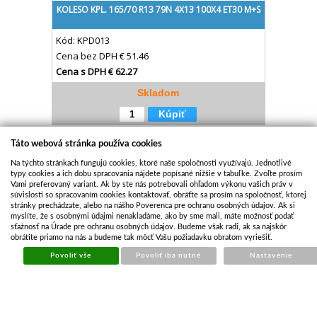
KOLESO KPL. 165/70 R13 79N 4X13 100X4 ET30 M+S
Kód:
KPD013
Cena bez DPH
€ 51.46
Cena s DPH
€ 62.27
Skladom
Kúpiť
Táto webová stránka používa cookies
Na týchto stránkach fungujú cookies, ktoré naše spoločnosti využívajú. Jednotlivé
typy cookies a ich dobu spracovania nájdete popísané nižšie v tabuľke. Zvoľte prosím
Vami preferovaný variant. Ak by ste nás potrebovali ohľadom výkonu vašich práv v
súvislosti so spracovaním cookies kontaktovať, obráťte sa prosím na spoločnosť, ktorej
stránky prechádzate, alebo na nášho Poverenca pre ochranu osobných údajov. Ak si
myslíte, že s osobnými údajmi nenakladáme, ako by sme mali, máte možnosť podať
sťažnosť na Úrade pre ochranu osobných údajov. Budeme však radi, ak sa najskôr
obrátite priamo na nás a budeme tak môcť Vašu požiadavku obratom vyriešiť.
Povoliť vše
Povoliť iba nutné
Nastavenie
KOLESO 195/55 R10 C 98N 6IX10H2 ET-4
Kód:
KPD106
Cena bez DPH
€ 80.30