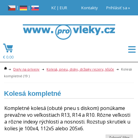
|
|
Kč
|
EUR
Kontakty
Prihlásiť sa »
€ 0.00
Diely na prívesy
Kolesá, pneu, disky, držiaky rezerv, kľúče
Kolesá
kompletné
(19 )
Kolesá kompletné
Kompletné kolesá (obuté pneu s diskom) ponúkame
prevažne vo veľkostiach R13, R14 a R10. Rôzne veľkosti
a rôzne indexy rýchlosti a nosnosti. Rozstup skrutiek u
kolies je 100x4, 112x5 alebo 205x6.
Zobraziť filtre