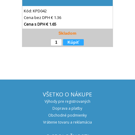
Kód:
KPD042
Cena bez DPH
€ 1.36
Cena s DPH
€ 1.65
Skladom
Kúpiť
VŠETKO O NÁKUPE
Výhody pre registrovaných
Doprava a platby
Obchodné podmienky
Vrátenie tovaru a reklamácia