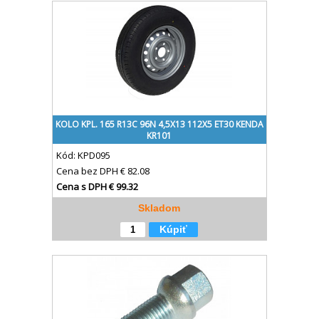
KOLO KPL. 165 R13C 96N 4,5X13 112X5 ET30 KENDA
KR101
Kód:
KPD095
Cena bez DPH
€ 82.08
Cena s DPH
€ 99.32
Skladom
Kúpiť